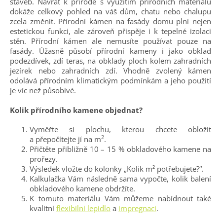
staveb. Návrat k přírodě s využitím přírodních materiálů
dokáže celkový pohled na váš dům, chatu nebo chalupu
zcela změnit. Přírodní kámen na fasády domu plní nejen
estetickou funkci, ale zároveň přispěje i k tepelné izolaci
stěn. Přírodní kámen ale nemusíte používat pouze na
fasády. Úžasně působí přírodní kameny i jako obklad
podezdívek, zdí teras, na obklady ploch kolem zahradních
jezírek nebo zahradních zdí. Vhodně zvolený kámen
odolává přírodním klimatickým podmínkám a jeho použití
je víc než působivé.
Kolik přírodního kamene objednat?
Vyměřte si plochu, kterou chcete obložit
2
a přepočítejte jí na m
.
Přičtěte přibližně 10 – 15 % obkladového kamene na
prořezy.
Výsledek vložte do kolonky „Kolik m² potřebujete?“.
Kalkulačka Vám následně sama vypočte, kolik balení
obkladového kamene obdržíte.
K tomuto materiálu Vám můžeme nabídnout také
kvalitní
flexibilní lepidlo
a
impregnaci
.