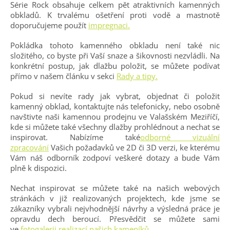
Série Rock obsahuje celkem pět atraktivních kamenných
obkladů. K trvalému ošetření proti vodě a mastnotě
doporučujeme použít
impregnaci.
Pokládka tohoto kamenného obkladu není také nic
složitého, co byste při Vaší snaze a šikovnosti nezvládli. Na
konkrétní postup, jak dlažbu položit, se můžete podívat
přímo v našem článku v sekci
Rady a tipy.
Pokud si nevíte rady jak vybrat, objednat či položit
kamenný obklad, kontaktujte nás telefonicky, nebo osobně
navštivte naši kamennou prodejnu ve Valašském Meziříčí,
kde si můžete také všechny dlažby prohlédnout a nechat se
inspirovat. Nabízíme také
odborné vizuální
zpracování
Vašich požadavků ve 2D či 3D verzi, ke kterému
Vám náš odborník zodpoví veškeré dotazy a bude Vám
plně k dispozici.
Nechat inspirovat se můžete také na našich webových
stránkách v již realizovaných projektech, kde jsme se
zákazníky vybrali nejvhodnější návrhy a výsledná práce je
opravdu dech beroucí. Přesvědčit se můžete sami
ve
fotogalerii realizací našich kameníků.