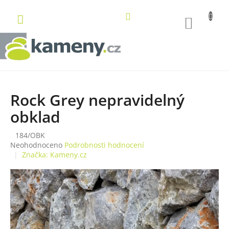
Přejít
na
NÁKUP
obsah
KOŠÍK
Rock Grey nepravidelný
obklad
184/OBK
Průměrné
Neohodnoceno
Podrobnosti hodnocení
hodnocení
Značka:
Kameny.cz
produktu
je
0,0
z
5
hvězdiček.