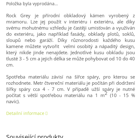
Položka byla vyprodána…
Rock Grey je přírodní obkladový kámen vyrobený z
mramoru. Lze jej použít v interiéru i exteriéru, ale díky
svému mohutnému vzhledu je častěji umisťován a využíván
do exteriéru, jako například fasády, obklady plotů, soklů,
sloupů nebo garáží. Díky různorodosti každého kusu
kamene můžete vytvořit velmi osobitý a nápaditý design,
který nikde jinde nenajdete. Jednotlivé kusu obkladu jsou
tlusté 3 - 5 cm a jejich délka se může pohybovat od 10 do 40
cm.
Spotřeba materiálu závisí na šířce spáry, pro kterou se
rozhodnete. Metr čtvereční materiálu je počítán při dodržení
šířky spáry cca 4 - 7 cm. V případě užší spáry je nutné
2
počítat s větší spotřebou materiálu na 1 m
(10 - 15 %
navíc).
Detailní informace
Související produkty