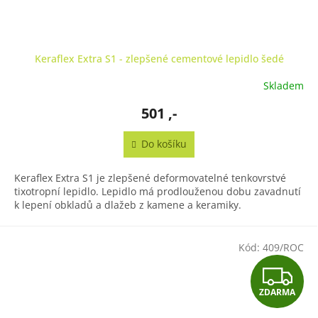
Keraflex Extra S1 - zlepšené cementové lepidlo šedé
Skladem
501 ,-
Do košíku
Keraflex Extra S1 je zlepšené deformovatelné tenkovrstvé
tixotropní lepidlo. Lepidlo má prodlouženou dobu zavadnutí
k lepení obkladů a dlažeb z kamene a keramiky.
Kód:
409/ROC
Z
ZDARMA
D