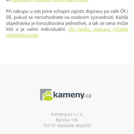
Při nákupu u nás jsme schopni zajistit dopravu po celé ČR i
SR, pokud se nerozhodnete na osobním vyzvednutí. Každá
objednávka je konzultována jednotlivě, a tak se cena může
lišit a je velmi individuální.
Do ceníku dopravy můžete
nahlédnout zde.
Z
á
p
a
t
í
Kameny.cz s.r.o.
Bynina 195
757 01 Valašské Meziříčí