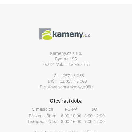
Z
á
p
a
t
í
Kameny.cz s.r.o.
Bynina 195
757 01 Valašské Meziříčí
IČ:
057 16 063
DIČ:
CZ 057 16 063
ID datové schránky: wyr98ts
Otevírací doba
V měsících
PO-PÁ
SO
Březen - Říjen
8:00-18:00
8:00-12:00
Listopad - Únor
8:00-16:00
9:00-12:00