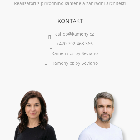
Realizátoři z přírodního kamene a zahradní architekti
KONTAKT
+420 792 463 366
Kameny.cz by Seviano
Kameny.cz by Seviano