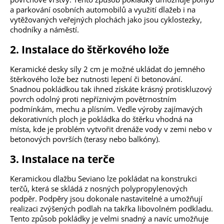
a parkování osobních automobilů a využití dlažeb i na
vytěžovaných veřejných plochách jako jsou cyklostezky,
chodníky a náměstí.
2. Instalace do štěrkového lože
Keramické desky síly 2 cm je možné ukládat do jemného
štěrkového lože bez nutnosti lepení či betonování.
Snadnou pokládkou tak ihned získáte krásný protiskluzový
povrch odolný proti nepříznivým povětrnostním
podmínkám, mechu a plísním. Vedle výroby zajímavých
dekorativních ploch je pokládka do štěrku vhodná na
místa, kde je problém vytvořit drenáže vody v zemi nebo v
betonových površích (terasy nebo balkóny).
3. Instalace na terče
Keramickou dlažbu Seviano lze pokládat na konstrukci
terčů, která se skládá z nosných polypropylenových
podpěr. Podpěry jsou dokonale nastavitelné a umožňují
realizaci zvýšených podlah na takřka libovolném podkladu.
Tento způsob pokládky je velmi snadný a navíc umožňuje