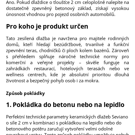
Ano. Pokud dlaždice o tloušťce 2 cm celoplošně nalepíte na
dostatečně zpevněný betonový základ, získají vysokou
únosnost vhodnou pro pojezd osobních automobilů.
Pro koho je produkt určen
Tato zesílená dlažba je navržena pro majitele rodinných
domů, kteří hledají bezúdržbové, trvanlivé a funkční
zpevnění teras, chodníčků či ploch kolem bazénů. Zároveň
s přehledem splňuje náročné technické normy pro
komerční a veřejné projekty – skvěle funguje na
zahrádkách restaurací, hotelových terasách nebo ve
wellness centrech, kde je absolutní prioritou dlouhá
životnost a bezpečný pohyb osob i za mokra.
Způsob pokládky
1.
Pokládka do betonu nebo na lepidlo
Perfektní technické parametry keramických dlažeb Seviano
o síle 2 cm v kombinaci s pokládkou na lepidlo nebo do
betonového potěru zaručují vytvoření velmi odolné
povrchové vrstvy. Tento způsob pokládky umožňuje pohyb