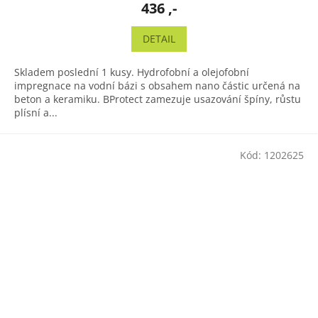
436 ,-
DETAIL
Skladem poslední 1 kusy. Hydrofobní a olejofobní
impregnace na vodní bázi s obsahem nano částic určená na
beton a keramiku. BProtect zamezuje usazování špíny, růstu
plísní a...
Kód:
1202625