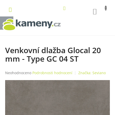
Přejít
na
NÁKUP
obsah
KOŠÍK
Venkovní dlažba Glocal 20
mm - Type GC 04 ST
Průměrné
Neohodnoceno
Podrobnosti hodnocení
Značka:
Seviano
hodnocení
produktu
je
0,0
z
5
hvězdiček.