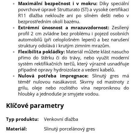
Maximální bezpečnost i v mokru:
Díky speciální
povrchové úpravě Strutturato (ST) a vysoké certifikaci
R11 dlažba neklouže ani po silném dešti nebo v
bezprostředním okolí bazénu.
Extrémní únosnost a mrazuvzdornost:
Zesílený
profil 2 cm zvládne bez problému i pojezd osobních
automobilů (při celoplošném lepení) a bez narušení
struktury odolává i krutým zimním mrazům.
Flexibilita pokládky:
Materiál můžete klást nasucho
přímo do štěrku či do trávy, nebo využít moderní
systém rektifikačních terčů, který výrazně usnadňuje
případné opravy hydroizolace a vedení kabelů.
Nulová potřeba impregnace:
Slinutý gres má
téměř nulovou nasákavost. Skvrny od mastnoty z
grilu, oleje nebo rozlitého vína neproniknou do
hloubky a jednoduše je smyjete vodou.
Klíčové parametry
Typ produktu:
Venkovní dlažba
Materiál:
Slinutý porcelánový gres