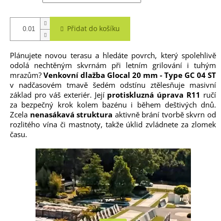
Přidat do košíku
Plánujete novou terasu a hledáte povrch, který spolehlivě
odolá nechtěným skvrnám při letním grilování i tuhým
mrazům?
Venkovní dlažba Glocal 20 mm - Type GC 04 ST
v nadčasovém tmavě šedém odstínu ztělesňuje masivní
základ pro váš exteriér. Její
protiskluzná úprava R11
ručí
za bezpečný krok kolem bazénu i během deštivých dnů.
Zcela
nenasákavá struktura
aktivně brání tvorbě skvrn od
rozlitého vína či mastnoty, takže úklid zvládnete za zlomek
času.