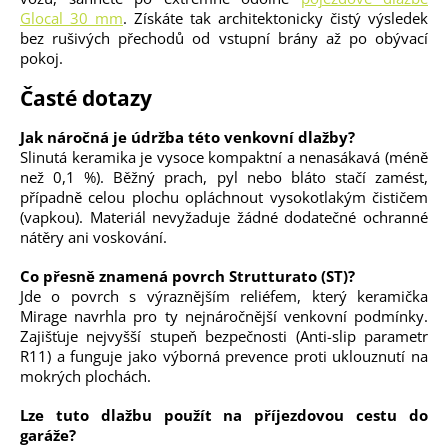
Glocal 30 mm
. Získáte tak architektonicky čistý výsledek
bez rušivých přechodů od vstupní brány až po obývací
pokoj.
Časté dotazy
Jak náročná je údržba této venkovní dlažby?
Slinutá keramika je vysoce kompaktní a nenasákavá (méně
než 0,1 %). Běžný prach, pyl nebo bláto stačí zamést,
případně celou plochu opláchnout vysokotlakým čističem
(vapkou). Materiál nevyžaduje žádné dodatečné ochranné
nátěry ani voskování.
Co přesně znamená povrch Strutturato (ST)?
Jde o povrch s výraznějším reliéfem, který keramička
Mirage navrhla pro ty nejnáročnější venkovní podmínky.
Zajišťuje nejvyšší stupeň bezpečnosti (Anti-slip parametr
R11) a funguje jako výborná prevence proti uklouznutí na
mokrých plochách.
Lze tuto dlažbu použít na příjezdovou cestu do
garáže?