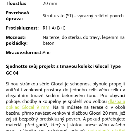
Tloušťka:
20 mm
Povrchová
Strutturato (ST) – výrazný reliéfní povrch
úprava:
Protiskluznost:
R11 A+B+C
Možnosti
Na terče, do štěrku, do trávy, lepením na
pokládky:
beton
Mrazuvzdornost:
Ano
Sjednoťte svůj projekt s tmavou kolekcí Glocal Type
GC 04
Silnou stránkou série Glocal je schopnost plynule propojit
vnitřní i venkovní prostory do jednoho celistvého celku v
elegantním tmavě šedém betonovém tónu. Pro obývací
pokoje, chodby a koupelny je spolehlivou volbou
dlažba a
obklad Glocal 9 mm
. Na ni můžete na terase či v okolí
bazénu přímo navázat venkovní dlažbou Glocal 20 mm, jež
zajistí bezpečný protiskluzný povrch. A pokud potřebujete
materiál před garáž, který s jistotou unese váhu vašeho
vozu, sáhněte po extrémně odolné
pojezdové dlažbě