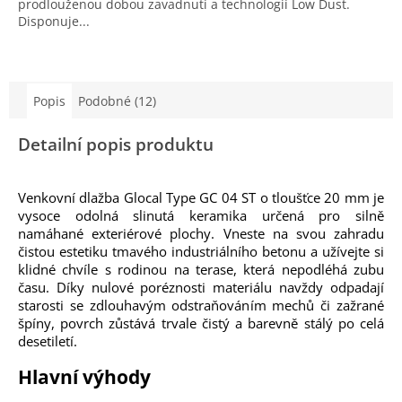
prodlouženou dobou zavadnutí a technologií Low Dust.
Disponuje...
Popis
Podobné (12)
Detailní popis produktu
Venkovní dlažba Glocal Type GC 04 ST o tloušťce 20 mm je
vysoce odolná slinutá keramika určená pro silně
namáhané exteriérové plochy. Vneste na svou zahradu
čistou estetiku tmavého industriálního betonu a užívejte si
klidné chvíle s rodinou na terase, která nepodléhá zubu
času. Díky nulové poréznosti materiálu navždy odpadají
starosti se zdlouhavým odstraňováním mechů či zažrané
špíny, povrch zůstává trvale čistý a barevně stálý po celá
desetiletí.
Hlavní výhody