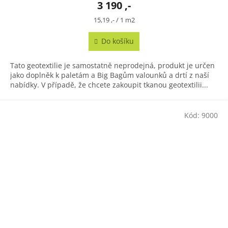
3 190 ,-
Měrná
15,19 ,- / 1 m2
cena:
Do košíku
Tato geotextilie je samostatně neprodejná, produkt je určen
jako doplněk k paletám a Big Bagům valounků a drtí z naší
nabídky. V případě, že chcete zakoupit tkanou geotextilii...
Kód:
9000