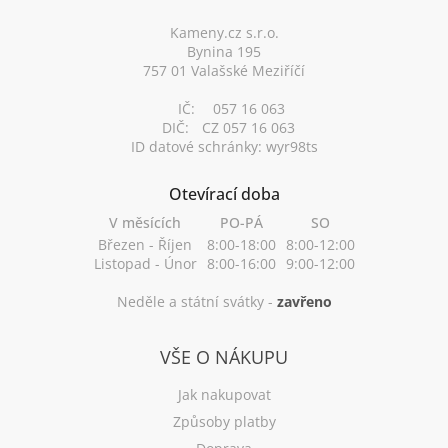
t
í
Kameny.cz s.r.o.
Bynina 195
757 01 Valašské Meziříčí
IČ:
057 16 063
DIČ:
CZ 057 16 063
ID datové schránky: wyr98ts
Otevírací doba
V měsících
PO-PÁ
SO
Březen - Říjen
8:00-18:00
8:00-12:00
Listopad - Únor
8:00-16:00
9:00-12:00
Neděle a státní svátky -
zavřeno
VŠE O NÁKUPU
Jak nakupovat
Způsoby platby