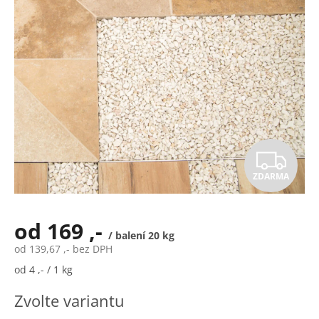
Z
ZDARMA
D
A
od
169 ,-
/ balení 20 kg
R
od
139,67 ,-
bez DPH
Měrná
od 4 ,- / 1 kg
M
cena:
Zvolte variantu
A