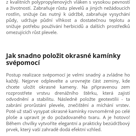
z kvalitních polypropylenových vláken s vysokou pevností
a životností. Zabraňuje růstu plevelů a jiných nežádoucích
rostlin, snižuje čas nutný k údržbě, zabraňuje vysychání
půdy, udržuje půdní vlhkost a dostatečnou teplotu a
snižuje potřebu používání herbicidů a dalších prostředků
omezujících růst plevele.
Jak snadno položit okrasné kamínky
svépomocí
Postup realizace svépomocí je velmi snadný a zvládne ho
každý. Nejprve odplevelte a urovnejte část zeminy, kde
chcete uložit okrasné kameny. Na připravenou zem
rozprostřete vrstvu drenážního štěrku, která zajistí
odvodnění a stabilitu. Následně položte geotextilii - ta
zabrání prorůstání plevele, znečištění a míchání vrstev.
Poté už stačí vysypat okrasné kamínky rovnoměrně po celé
ploše a upravit je do požadovaného tvaru. A je hotovo!
Během chvilky vytvoříte elegantní a prakticky bezúdržbový
prvek, který vaší zahradě dodá efektní vzhled.