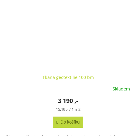
Tkaná geotextilie 100 bm
Skladem
3 190 ,-
Měrná
15,19 ,- / 1 m2
cena:
Do košíku