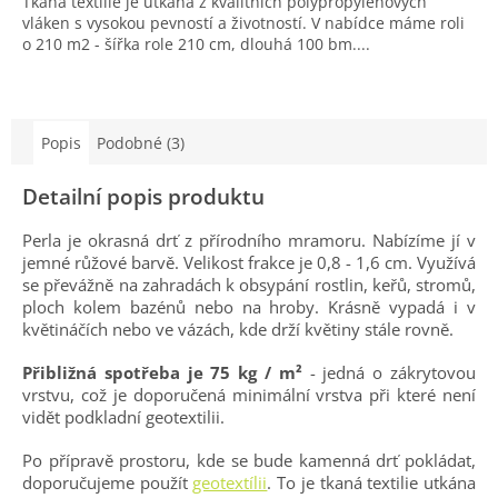
Tkaná textilie je utkána z kvalitních polypropylenových
vláken s vysokou pevností a životností. V nabídce máme roli
o 210 m2 - šířka role 210 cm, dlouhá 100 bm....
Popis
Podobné (3)
Detailní popis produktu
Perla je okrasná drť z přírodního mramoru. Nabízíme jí v
jemné růžové barvě. Velikost frakce je 0,8 - 1,6 cm. Využívá
se převážně na zahradách k obsypání rostlin, keřů, stromů,
ploch kolem bazénů nebo na hroby. Krásně vypadá i v
květináčích nebo ve vázách, kde drží květiny stále rovně.
Přibližná spotřeba je 75 kg / m²
- jedná o zákrytovou
vrstvu, což je doporučená minimální vrstva při které není
vidět podkladní geotextilii.
Po přípravě prostoru, kde se bude kamenná drť pokládat,
doporučujeme použít
geotextílii
. To je tkaná textilie utkána