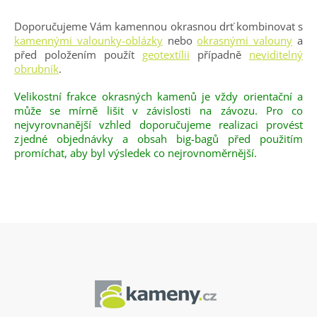
Doporučujeme Vám kamennou okrasnou drť kombinovat s
kamennými valounky-oblázky
nebo
okrasnými valouny
a
před položením použít
geotextílii
případně
neviditelný
obrubník
.
Velikostní frakce okrasných kamenů je vždy orientační a
může se mírně lišit v závislosti na závozu. Pro co
nejvyrovnanější vzhled doporučujeme realizaci provést
z jedné objednávky a obsah big-bagů před použitím
promíchat, aby byl výsledek co nejrovnoměrnější.
Z
á
p
a