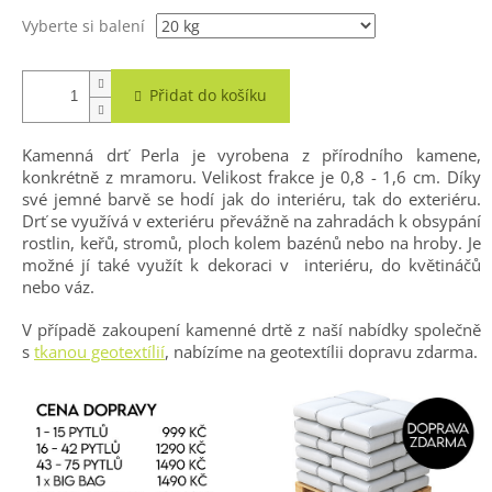
Vyberte si balení
Přidat do košíku
Kamenná drť Perla je vyrobena z přírodního kamene,
konkrétně z mramoru. Velikost frakce je 0,8 - 1,6 cm. Díky
své jemné barvě se hodí jak do interiéru, tak do exteriéru.
Drť se využívá v exteriéru převážně na zahradách k obsypání
rostlin, keřů, stromů, ploch kolem bazénů nebo na hroby. Je
možné jí také využít k dekoraci v interiéru, do květináčů
nebo váz.
V případě zakoupení kamenné drtě z naší nabídky společně
s
tkanou geotextílií
, nabízíme na geotextílii dopravu zdarma.