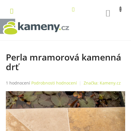
Přejít
na
NÁKUP
obsah
KOŠÍK
Perla mramorová kamenná
drť
Průměrné
1 hodnocení
Podrobnosti hodnocení
Značka:
Kameny.cz
hodnocení
produktu
je
5,0
z
5
hvězdiček.