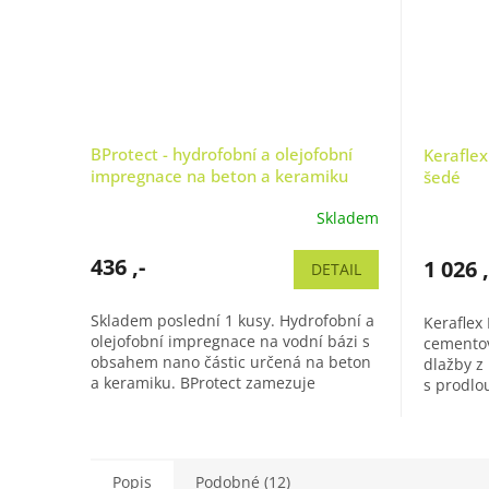
BProtect - hydrofobní a olejofobní
Keraflex
impregnace na beton a keramiku
šedé
Skladem
436 ,-
1 026 ,
DETAIL
Skladem poslední 1 kusy. Hydrofobní a
Keraflex
olejofobní impregnace na vodní bázi s
cementov
obsahem nano částic určená na beton
dlažby z
a keramiku. BProtect zamezuje
s prodlo
usazování špíny, růstu plísní a...
technolog
Popis
Podobné (12)