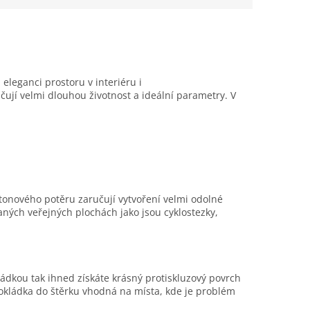
eleganci prostoru v interiéru i
učují velmi dlouhou životnost a ideální parametry. V
etonového potěru zaručují vytvoření velmi odolné
ných veřejných plochách jako jsou cyklostezky,
ádkou tak ihned získáte krásný protiskluzový povrch
okládka do štěrku vhodná na místa, kde je problém