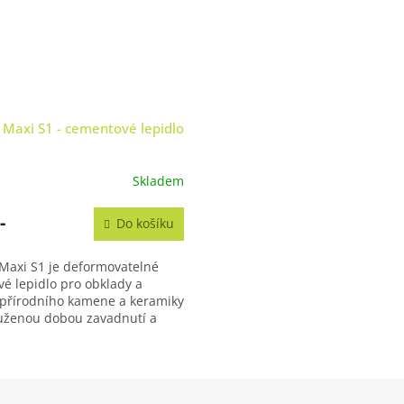
 Maxi S1 - cementové lepidlo
Skladem
-
Do košíku
 Maxi S1 je deformovatelné
é lepidlo pro obklady a
 přírodního kamene a keramiky
uženou dobou zavadnutí a
ií Low Dust. Disponuje...