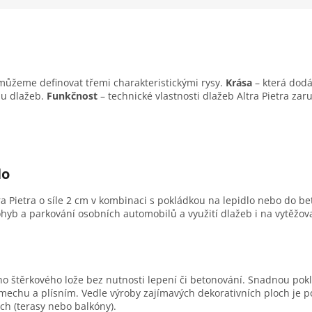
 můžeme definovat třemi charakteristickými rysy.
Krása
– která dodá 
bu dlažeb.
Funkčnost
– technické vlastnosti dlažeb Altra Pietra zar
lo
a Pietra o síle 2 cm v kombinaci s pokládkou na lepidlo nebo do b
yb a parkování osobních automobilů a využití dlažeb i na vytěžova
o štěrkového lože bez nutnosti lepení či betonování. Snadnou pokl
echu a plísním. Vedle výroby zajímavých dekorativních ploch je p
ch (terasy nebo balkóny).