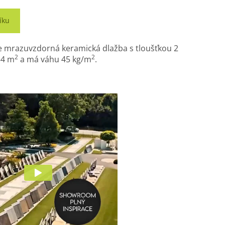
íku
je mrazuvzdorná keramická dlažba s tloušťkou 2
2
2
54 m
a má váhu 45 kg/m
.