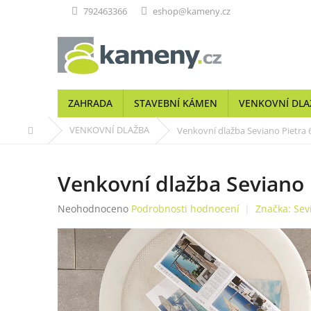
Přejít
792463366
eshop@kameny.cz
na
obsah
ZAHRADA
STAVEBNÍ KÁMEN
VENKOVNÍ DLA
Domů
VENKOVNÍ DLAŽBA
Venkovní dlažba Seviano Pietra 
Venkovní dlažba Seviano 
Průměrné
Neohodnoceno
Podrobnosti hodnocení
Značka:
Sev
hodnocení
produktu
je
0,0
z
5
hvězdiček.