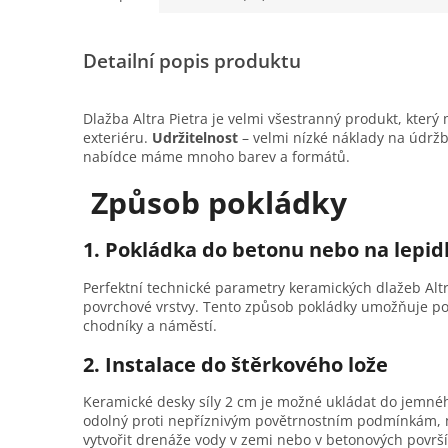
Detailní popis produktu
Dlažba Altra Pietra je velmi všestranný produkt, který
exteriéru.
Udržitelnost
– velmi nízké náklady na údrž
nabídce máme mnoho barev a formátů.
Způsob pokládky
1.
Pokládka do betonu nebo na lepid
Perfektní technické parametry keramických dlažeb Altr
povrchové vrstvy. Tento způsob pokládky umožňuje poh
chodníky a náměstí.
2. Instalace do štěrkového lože
Keramické desky síly 2 cm je možné ukládat do jemnéh
odolný proti nepříznivým povětrnostním podmínkám, m
vytvořit drenáže vody v zemi nebo v betonových površí