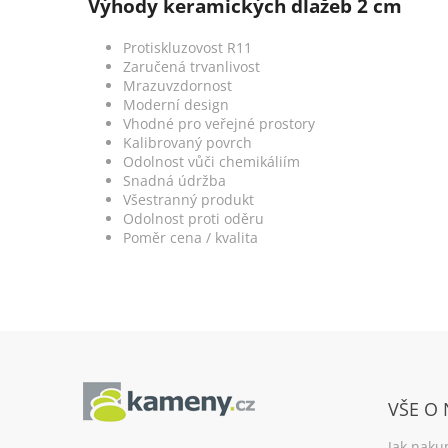
Výhody keramických dlažeb 2 cm
Protiskluzovost R11
Zaručená trvanlivost
Mrazuvzdornost
Moderní design
Vhodné pro veřejné prostory
Kalibrovaný povrch
Odolnost vůči chemikáliím
Snadná údržba
Všestranný produkt
Odolnost proti oděru
Poměr cena / kvalita
Z
á
VŠE O
p
a
Jak naku