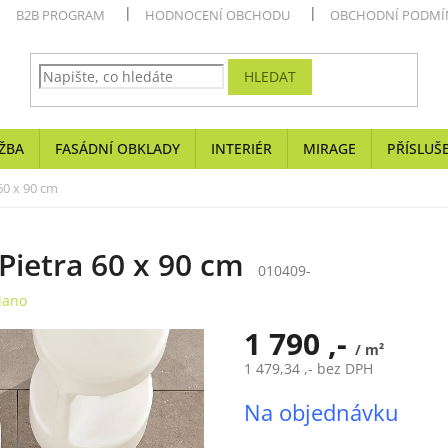
B2B PROGRAM
HODNOCENÍ OBCHODU
OBCHODNÍ PODMÍ
HLEDAT
ŽBA
FASÁDNÍ OBKLADY
INTERIÉR
MIRAGE
PŘÍSLUŠ
60 x 90 cm
Pietra 60 x 90 cm
010409-
iano
1 790 ,-
/ m²
1 479,34 ,- bez DPH
Měrná
Na objednávku
cena: