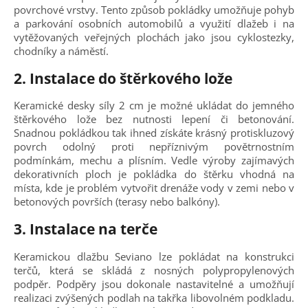
povrchové vrstvy. Tento způsob pokládky umožňuje pohyb
a parkování osobních automobilů a využití dlažeb i na
vytěžovaných veřejných plochách jako jsou cyklostezky,
chodníky a náměstí.
2. Instalace do štěrkového lože
Keramické desky síly 2 cm je možné ukládat do jemného
štěrkového lože bez nutnosti lepení či betonování.
Snadnou pokládkou tak ihned získáte krásný protiskluzový
povrch odolný proti nepříznivým povětrnostním
podmínkám, mechu a plísním. Vedle výroby zajímavých
dekorativních ploch je pokládka do štěrku vhodná na
místa, kde je problém vytvořit drenáže vody v zemi nebo v
betonových površích (terasy nebo balkóny).
3. Instalace na terče
Keramickou dlažbu Seviano lze pokládat na konstrukci
terčů, která se skládá z nosných polypropylenových
podpěr. Podpěry jsou dokonale nastavitelné a umožňují
realizaci zvýšených podlah na takřka libovolném podkladu.