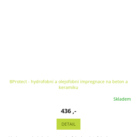
BProtect - hydrofobní a olejofobní impregnace na beton a
keramiku
Skladem
436 ,-
DETAIL