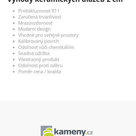
Protiskluzovost R11
Zaručená trvanlivost
Mrazuvzdornost
Moderní design
Vhodné pro veřejné prostory
Kalibrovaný povrch
Odolnost vůči chemikáliím
Snadná údržba
Všestranný produkt
Odolnost proti oděru
Poměr cena / kvalita
Z
á
p