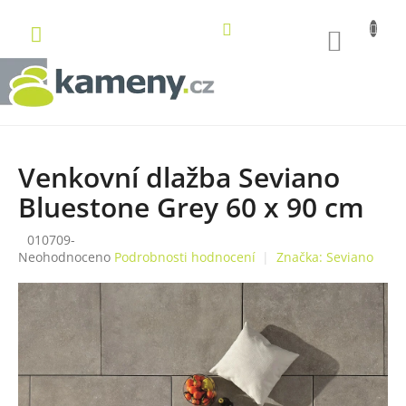
Přejít
na
NÁKUP
obsah
KOŠÍK
Venkovní dlažba Seviano
Bluestone Grey 60 x 90 cm
010709-
Průměrné
Neohodnoceno
Podrobnosti hodnocení
Značka:
Seviano
hodnocení
produktu
je
0,0
z
5
hvězdiček.