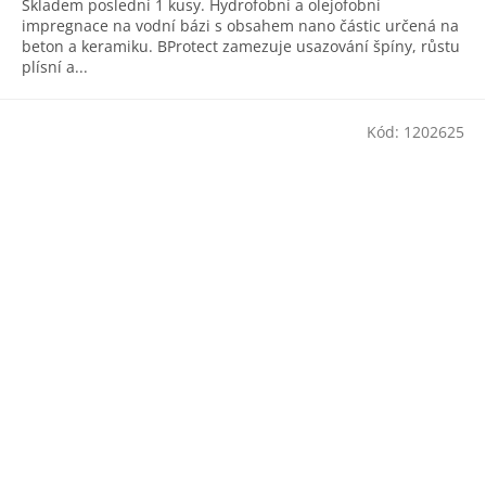
Skladem poslední 1 kusy. Hydrofobní a olejofobní
impregnace na vodní bázi s obsahem nano částic určená na
beton a keramiku. BProtect zamezuje usazování špíny, růstu
plísní a...
Kód:
1202625