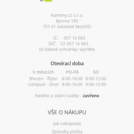
a
t
í
Kameny.cz s.r.o.
Bynina 195
757 01 Valašské Meziříčí
IČ:
057 16 063
DIČ:
CZ 057 16 063
ID datové schránky: wyr98ts
Otevírací doba
V měsících
PO-PÁ
SO
Březen - Říjen
8:00-18:00
8:00-12:00
Listopad - Únor
8:00-16:00
9:00-12:00
Neděle a státní svátky -
zavřeno
VŠE O NÁKUPU
Jak nakupovat
Způsoby platby