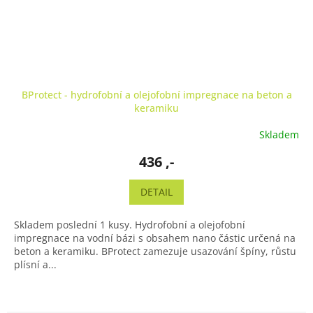
BProtect - hydrofobní a olejofobní impregnace na beton a
keramiku
Skladem
436 ,-
DETAIL
Skladem poslední 1 kusy. Hydrofobní a olejofobní
impregnace na vodní bázi s obsahem nano částic určená na
beton a keramiku. BProtect zamezuje usazování špíny, růstu
plísní a...