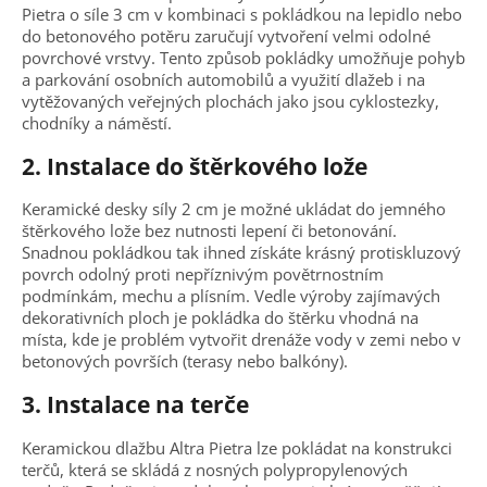
Pietra o síle 3 cm v kombinaci s pokládkou na lepidlo nebo
do betonového potěru zaručují vytvoření velmi odolné
povrchové vrstvy. Tento způsob pokládky umožňuje pohyb
a parkování osobních automobilů a využití dlažeb i na
vytěžovaných veřejných plochách jako jsou cyklostezky,
chodníky a náměstí.
2. Instalace do štěrkového lože
Keramické desky síly 2 cm je možné ukládat do jemného
štěrkového lože bez nutnosti lepení či betonování.
Snadnou pokládkou tak ihned získáte krásný protiskluzový
povrch odolný proti nepříznivým povětrnostním
podmínkám, mechu a plísním. Vedle výroby zajímavých
dekorativních ploch je pokládka do štěrku vhodná na
místa, kde je problém vytvořit drenáže vody v zemi nebo v
betonových površích (terasy nebo balkóny).
3. Instalace na terče
Keramickou dlažbu Altra Pietra lze pokládat na konstrukci
terčů, která se skládá z nosných polypropylenových