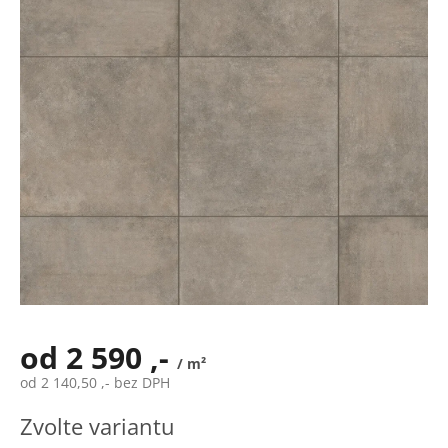
hvězdiček.
od
2 590 ,-
/ m²
od
2 140,50 ,-
bez DPH
Měrná
Zvolte variantu
cena: