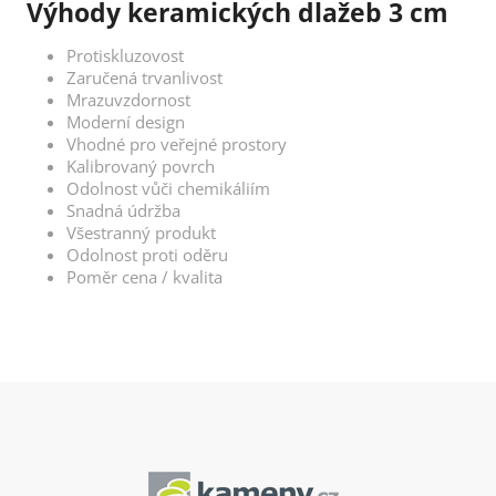
Výhody keramických dlažeb 3 cm
Protiskluzovost
Zaručená trvanlivost
Mrazuvzdornost
Moderní design
Vhodné pro veřejné prostory
Kalibrovaný povrch
Odolnost vůči chemikáliím
Snadná údržba
Všestranný produkt
Odolnost proti oděru
Poměr cena / kvalita
Z
á
p