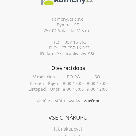
a
t
í
Kameny.cz s.r.o.
Bynina 195
757 01 Valašské Meziříčí
IČ:
057 16 063
DIČ:
CZ 057 16 063
ID datové schránky: wyr98ts
Otevírací doba
V měsících
PO-PÁ
SO
Březen - Říjen
8:00-18:00
8:00-12:00
Listopad - Únor
8:00-16:00
9:00-12:00
Neděle a státní svátky -
zavřeno
VŠE O NÁKUPU
Jak nakupovat