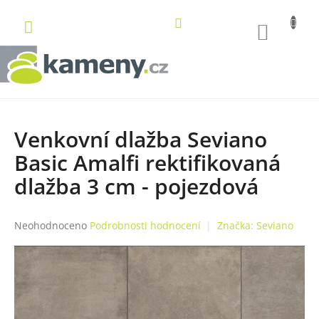
Přejít
na
NÁKUP
obsah
KOŠÍK
Venkovní dlažba Seviano
Basic Amalfi rektifikovaná
dlažba 3 cm - pojezdová
Průměrné
Neohodnoceno
Podrobnosti hodnocení
Značka:
Seviano
hodnocení
produktu
je
0,0
z
5