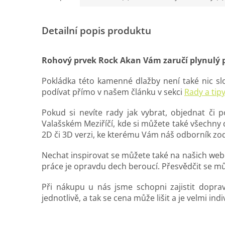
Detailní popis produktu
Rohový prvek Rock Akan Vám zaručí plynulý p
Pokládka této kamenné dlažby není také nic slož
podívat přímo v našem článku v sekci
Rady a tipy
Pokud si nevíte rady jak vybrat, objednat či
Valašském Meziříčí, kde si můžete také všechny
2D či 3D verzi, ke kterému Vám náš odborník zod
Nechat inspirovat se můžete také na našich webo
práce je opravdu dech beroucí. Přesvědčit se m
Při nákupu u nás jsme schopni zajistit dopr
jednotlivě, a tak se cena může lišit a je velmi indi