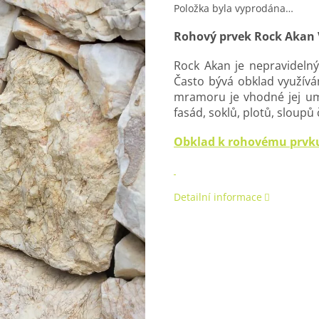
Položka byla vyprodána…
Rohový prvek Rock Akan V
Rock Akan je nepravideln
Často bývá obklad využíván
mramoru je vhodné jej umí
fasád, soklů, plotů, sloupů 
Obklad k rohovému prvku
Detailní informace