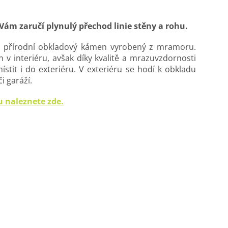
ám zaručí plynulý přechod linie stěny a rohu.
ý přírodní obkladový kámen vyrobený z mramoru.
 v interiéru, avšak díky kvalitě a mrazuvzdornosti
stit i do exteriéru. V exteriéru se hodí k obkladu
či garáží.
 naleznete zde.