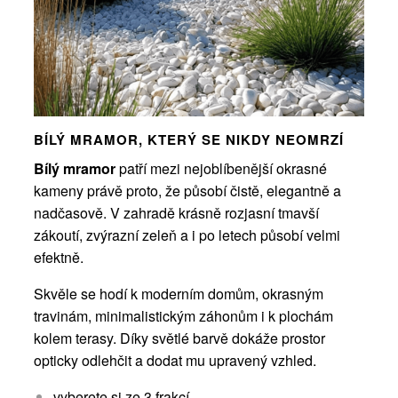
BÍLÝ MRAMOR, KTERÝ SE NIKDY NEOMRZÍ
Bílý mramor
patří mezi nejoblíbenější okrasné
kameny právě proto, že působí čistě, elegantně a
nadčasově. V zahradě krásně rozjasní tmavší
zákoutí, zvýrazní zeleň a i po letech působí velmi
efektně.
Skvěle se hodí k moderním domům, okrasným
travinám, minimalistickým záhonům i k plochám
kolem terasy. Díky světlé barvě dokáže prostor
opticky odlehčit a dodat mu upravený vzhled.
vyberete si ze 3 frakcí,