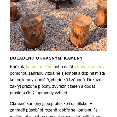
DOLADĚNO OKRASNÝMI KAMENY
Kačírek,
kamenná kůra
nebo další
okrasné kameny
pomohou zahradu vizuálně sjednotit a doplnit místa
kolem terasy, ohniště, chodníků i záhonů. Dokážou
zakrýt prázdné plochy, zvýraznit zeleň a dodat
prostoru čistý, upravený vzhled.
Okrasné kameny jsou praktické i estetické. V
zahradě působí přirozeně, dobře se kombinují s
rostlinami a mohou pomoci propojit jednotlivé části