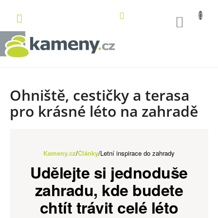
Přejít
na
NÁKUP
obsah
KOŠÍK
Ohniště, cestičky a terasa
pro krásné léto na zahradě
Kameny.cz
/
Články
/
Letní inspirace do zahrady
Udělejte si jednoduše
zahradu, kde budete
chtít trávit celé léto