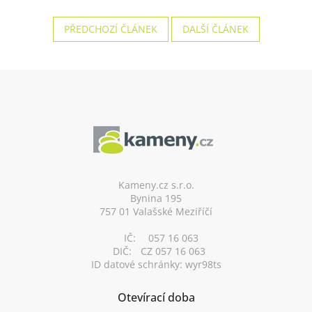
PŘEDCHOZÍ ČLÁNEK
DALŠÍ ČLÁNEK
Z
á
p
a
t
í
Kameny.cz s.r.o.
Bynina 195
757 01 Valašské Meziříčí
IČ:
057 16 063
DIČ:
CZ 057 16 063
ID datové schránky: wyr98ts
Otevírací doba