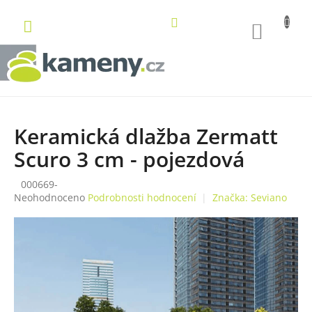
Přejít
na
NÁKUP
obsah
KOŠÍK
Keramická dlažba Zermatt
Scuro 3 cm - pojezdová
000669-
Průměrné
Neohodnoceno
Podrobnosti hodnocení
Značka:
Seviano
hodnocení
produktu
je
0,0
z
5
hvězdiček.