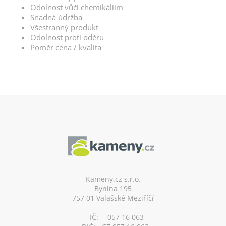
Odolnost vůči chemikáliím
Snadná údržba
Všestranný produkt
Odolnost proti oděru
Poměr cena / kvalita
Z
á
p
a
t
í
Kameny.cz s.r.o.
Bynina 195
757 01 Valašské Meziříčí
IČ:
057 16 063