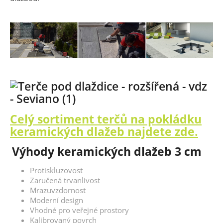
Celý sortiment terčů na pokládku
keramických dlažeb najdete zde.
Výhody keramických dlažeb 3 cm
Protiskluzovost
Zaručená trvanlivost
Mrazuvzdornost
Moderní design
Vhodné pro veřejné prostory
Kalibrovaný povrch