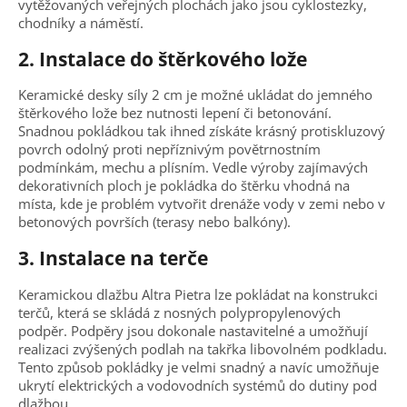
vytěžovaných veřejných plochách jako jsou cyklostezky,
chodníky a náměstí.
2. Instalace do štěrkového lože
Keramické desky síly 2 cm je možné ukládat do jemného
štěrkového lože bez nutnosti lepení či betonování.
Snadnou pokládkou tak ihned získáte krásný protiskluzový
povrch odolný proti nepříznivým povětrnostním
podmínkám, mechu a plísním. Vedle výroby zajímavých
dekorativních ploch je pokládka do štěrku vhodná na
místa, kde je problém vytvořit drenáže vody v zemi nebo v
betonových površích (terasy nebo balkóny).
3. Instalace na terče
Keramickou dlažbu Altra Pietra lze pokládat na konstrukci
terčů, která se skládá z nosných polypropylenových
podpěr. Podpěry jsou dokonale nastavitelné a umožňují
realizaci zvýšených podlah na takřka libovolném podkladu.
Tento způsob pokládky je velmi snadný a navíc umožňuje
ukrytí elektrických a vodovodních systémů do dutiny pod
dlažbou.