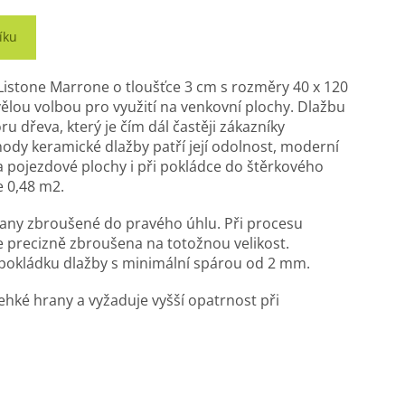
íku
Listone Marrone o tloušťce 3 cm s rozměry 40 x 120
ělou volbou pro využití na venkovní plochy. Dlažbu
 dřeva, který je čím dál častěji zákazníky
hody keramické dlažby patří její odolnost, moderní
a pojezdové plochy i při pokládce do štěrkového
e 0,48 m2.
rany zbroušené do pravého úhlu. Při procesu
ce precizně zbroušena na totožnou velikost.
 pokládku dlažby s minimální spárou od 2 mm.
ehké hrany a vyžaduje vyšší opatrnost při