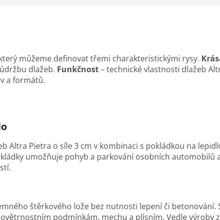
 který můžeme definovat třemi charakteristickými rysy.
Krás
 údržbu dlažeb.
Funkčnost
– technické vlastnosti dlažeb Alt
v a formátů.
lo
b Altra Pietra o síle 3 cm v kombinaci s pokládkou na lepi
kládky umožňuje pohyb a parkování osobních automobilů a v
stí.
jemného štěrkového lože bez nutnosti lepení či betonování.
povětrnostním podmínkám, mechu a plísním. Vedle výroby z