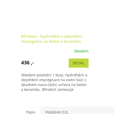
BProtect - hydrofobní a olejofobní
impregnace na beton a keramiku
Skladem
436 ,-
DETAIL
Skladem poslední 1 kusy. Hydrofobní a
olejofobní impregnace na vodní bázi s
obsahem nano částic určená na beton
a keramiku. BProtect zamezuje
usazování špíny, růstu plísní a...
Popis
Podobné (12)