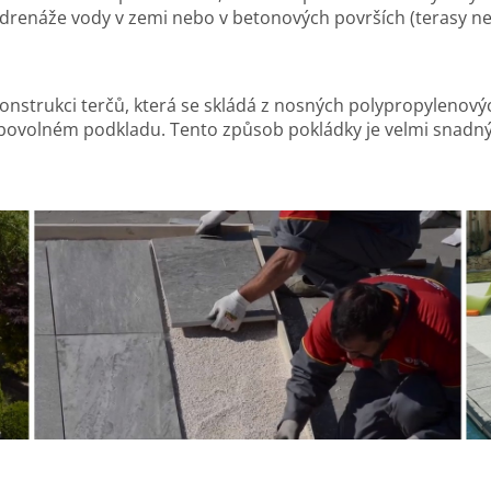
t drenáže vody v zemi nebo v betonových površích (terasy n
konstrukci terčů, která se skládá z nosných polypropylenov
ibovolném podkladu. Tento způsob pokládky je velmi snadný 