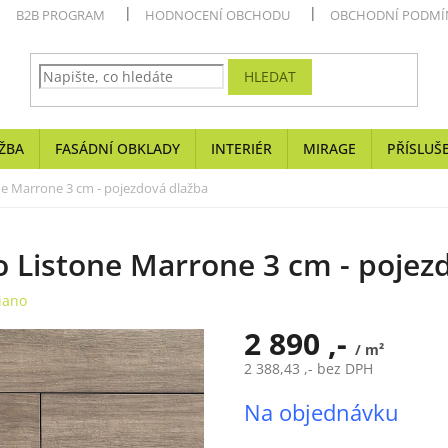
B2B PROGRAM
HODNOCENÍ OBCHODU
OBCHODNÍ PODMÍ
HLEDAT
ŽBA
FASÁDNÍ OBKLADY
INTERIÉR
MIRAGE
PŘÍSLUŠ
ne Marrone 3 cm - pojezdová dlažba
 Listone Marrone 3 cm - pojez
iano
2 890 ,-
/ m²
2 388,43 ,- bez DPH
Měrná
Na objednávku
cena: