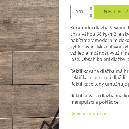
Přidat do koš
Keramická dlažba Seviano 
cm a váhou 68 kg/m2 je skv
nabízíme v moderním dekoru
vyhledáván. Mezi hlavní vý
vzhled a možnost využití n
lože. Obsah balení dlažby j
Rektifikovaná dlažba má h
rektifikace je každá dlaždi
Rektifikace tedy umožňuje
Rektifikovaná dlažba m
á
kř
manipulaci a pokládce.
Detailní informace