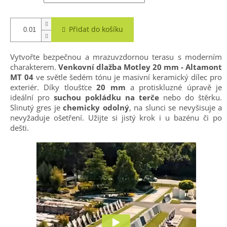
Přidat do košíku
Vytvořte bezpečnou a mrazuvzdornou terasu s moderním
charakterem.
Venkovní dlažba Motley 20 mm - Altamont
MT 04
ve světle šedém tónu je masivní keramický dílec pro
exteriér. Díky tloušťce
20 mm
a protiskluzné úpravě je
ideální pro
suchou pokládku na terče
nebo do štěrku.
Slinutý gres je
chemicky odolný
, na slunci se nevyšisuje a
nevyžaduje ošetření. Užijte si jistý krok i u bazénu či po
dešti.