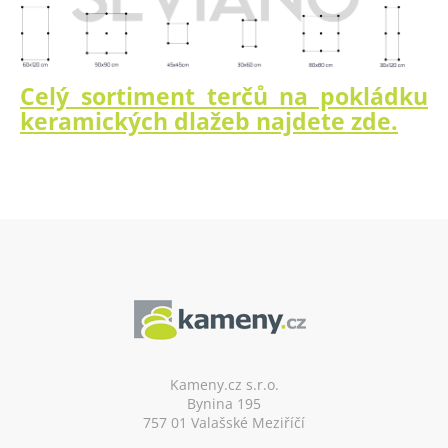
Celý sortiment terčů na pokládku
keramických dlažeb najdete zde.
Z
á
p
a
t
í
Kameny.cz s.r.o.
Bynina 195
757 01 Valašské Meziříčí