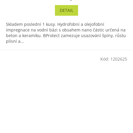
DETAIL
Skladem poslední 1 kusy. Hydrofobní a olejofobní
impregnace na vodní bázi s obsahem nano částic určená na
beton a keramiku. BProtect zamezuje usazování špíny, růstu
plísní a...
Kód:
1202625