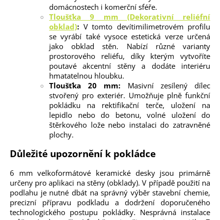
domácnostech i komerční sféře.
Tloušťka 9 mm (Dekorativní reliéfní
obklad)
:
V tomto devítimilimetrovém profilu
se vyrábí také vysoce estetická verze určená
jako obklad stěn. Nabízí různé varianty
prostorového reliéfu, díky kterým vytvoříte
poutavé akcentní stěny a dodáte interiéru
hmatatelnou hloubku.
Tloušťka 20 mm:
Masivní zesílený dílec
stvořený pro exteriér. Umožňuje plně funkční
pokládku na rektifikační terče, uložení na
lepidlo nebo do betonu, volné uložení do
štěrkového lože nebo instalaci do zatravněné
plochy.
Důležité upozornění k pokládce
6 mm velkoformátové keramické desky jsou primárně
určeny pro aplikaci na stěny (obklady). V případě použití na
podlahu je nutné dbát na správný výběr stavební chemie,
precizní přípravu podkladu a dodržení doporučeného
technologického postupu pokládky. Nesprávná instalace