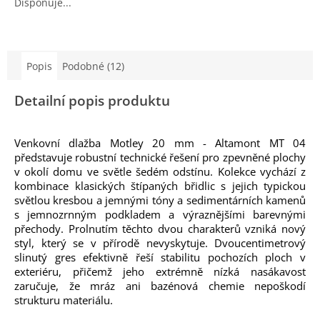
Disponuje...
Popis
Podobné (12)
Detailní popis produktu
Venkovní dlažba Motley 20 mm - Altamont MT 04
představuje robustní technické řešení pro zpevněné plochy
v okolí domu ve světle šedém odstínu. Kolekce vychází z
kombinace klasických štípaných břidlic s jejich typickou
světlou kresbou a jemnými tóny a sedimentárních kamenů
s jemnozrnným podkladem a výraznějšími barevnými
přechody. Prolnutím těchto dvou charakterů vzniká nový
styl, který se v přírodě nevyskytuje. Dvoucentimetrový
slinutý gres efektivně řeší stabilitu pochozích ploch v
exteriéru, přičemž jeho extrémně nízká nasákavost
zaručuje, že mráz ani bazénová chemie nepoškodí
strukturu materiálu.