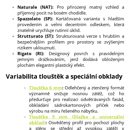
Naturale (NAT):
Pro přirozený matný vzhled a
příjemný pocit na bosém chodidle.
Spazzolato (SP):
Kartáčovaná varianta s hladším
provedením a velmi decentním odleskem, která
znatelně urychluje rutinní úklid.
Strutturato (ST):
Strukturovaná verze s hrubším a
bezpečnějším profilem pro prostory se zvýšeným
rizikem uklouznutí.
Rigato (RI):
Designový povrch s pravidelným
jemným drážkováním, jenž dodává obloženým
plochám elegantní plastický efekt.
Variabilita tlouštěk a speciální obklady
Tloušťka 6 mm
:
Odlehčený a ztenčený formát
významně snižuje nosnou zátěž, což ho
předurčuje pro realizaci odvětrávaných fasád,
obkládání sádrokartonových příček nebo
výrobu na míru řešeného nábytku.
Tloušťka 9 mm (Dlažba a univerzální
obklad)
:
Osvědčený profil pro pochozí plochy
a stěny se střední až vysokou zátěží v