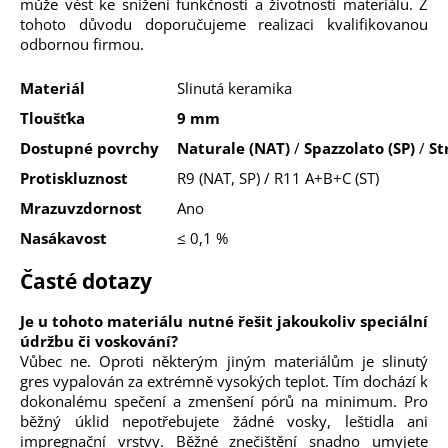
může vést ke snížení funkčnosti a životnosti materiálu. Z
tohoto důvodu doporučujeme realizaci kvalifikovanou
odbornou firmou.
Materiál
Slinutá keramika
Tloušťka
9 mm
Dostupné povrchy
Naturale (NAT)
/
Spazzolato (SP)
/
St
Protiskluznost
R9 (NAT, SP) / R11 A+B+C (ST)
Mrazuvzdornost
Ano
Nasákavost
≤ 0,1 %
Časté dotazy
Je u tohoto materiálu nutné řešit jakoukoliv speciální
údržbu či voskování?
Vůbec ne. Oproti některým jiným materiálům je slinutý
gres vypalován za extrémně vysokých teplot. Tím dochází k
dokonalému spečení a zmenšení pórů na minimum. Pro
běžný úklid nepotřebujete žádné vosky, leštidla ani
impregnační vrstvy. Běžné znečištění snadno umyjete