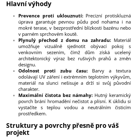
Hlavní výhody
Prevence proti uklouznutí:
Precizní protiskluzná
úprava garantuje pevnou půdu pod nohama i na
mokré terase, v bezprostřední blízkosti bazénu nebo
v parném sprchovém koutě.
Plynulý přechod z domu na zahradu:
Materiál
umožňuje vizuálně sjednotit obývací pokoj s
venkovním sezením, čímž dům získá ucelený
architektonický výraz bez rušivých prahů a změn
designu.
Odolnost proti zubu času:
Barvy a textura
odolávají UV záření i extrémním teplotním výkyvům,
materiál na slunci nešisuje a drží si svůj původní
charakter.
Maximální čistota bez námahy:
Hutný keramický
povrch brání hromadění nečistot a plísní. K úklidu si
vystačíte s teplou vodou a neutrálním čisticím
prostředkem.
Struktury a povrchy přesně pro váš
projekt