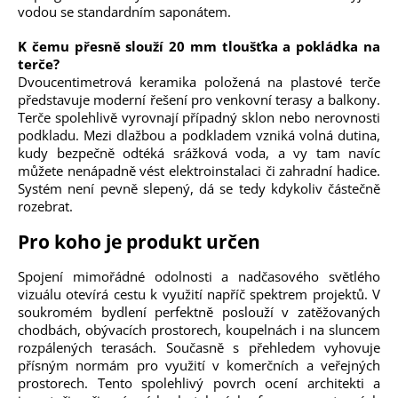
vodou se standardním saponátem.
K čemu přesně slouží 20 mm tloušťka a pokládka na
terče?
Dvoucentimetrová keramika položená na plastové terče
představuje moderní řešení pro venkovní terasy a balkony.
Terče spolehlivě vyrovnají případný sklon nebo nerovnosti
podkladu. Mezi dlažbou a podkladem vzniká volná dutina,
kudy bezpečně odtéká srážková voda, a vy tam navíc
můžete nenápadně vést elektroinstalaci či zahradní hadice.
Systém není pevně slepený, dá se tedy kdykoliv částečně
rozebrat.
Pro koho je produkt určen
Spojení mimořádné odolnosti a nadčasového světlého
vizuálu otevírá cestu k využití napříč spektrem projektů. V
soukromém bydlení perfektně poslouží v zatěžovaných
chodbách, obývacích prostorech, koupelnách i na sluncem
rozpálených terasách. Současně s přehledem vyhovuje
přísným normám pro využití v komerčních a veřejných
prostorech. Tento spolehlivý povrch ocení architekti a