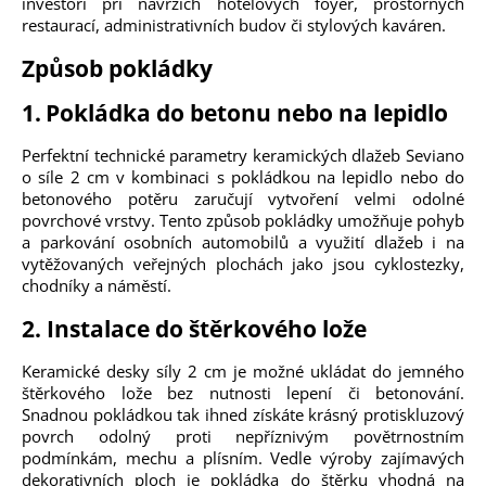
investoři při návrzích hotelových foyer, prostorných
restaurací, administrativních budov či stylových kaváren.
Způsob pokládky
1.
Pokládka do betonu nebo na lepidlo
Perfektní technické parametry keramických dlažeb Seviano
o síle 2 cm v kombinaci s pokládkou na lepidlo nebo do
betonového potěru zaručují vytvoření velmi odolné
povrchové vrstvy. Tento způsob pokládky umožňuje pohyb
a parkování osobních automobilů a využití dlažeb i na
vytěžovaných veřejných plochách jako jsou cyklostezky,
chodníky a náměstí.
2. Instalace do štěrkového lože
Keramické desky síly 2 cm je možné ukládat do jemného
štěrkového lože bez nutnosti lepení či betonování.
Snadnou pokládkou tak ihned získáte krásný protiskluzový
povrch odolný proti nepříznivým povětrnostním
podmínkám, mechu a plísním. Vedle výroby zajímavých
dekorativních ploch je pokládka do štěrku vhodná na