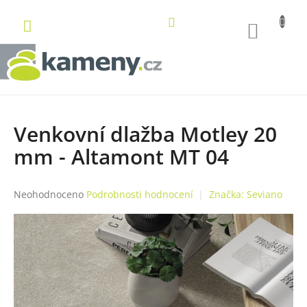
Přejít
na
NÁKUP
obsah
KOŠÍK
Venkovní dlažba Motley 20
mm - Altamont MT 04
Průměrné
Neohodnoceno
Podrobnosti hodnocení
Značka:
Seviano
hodnocení
produktu
je
0,0
z
5
hvězdiček.