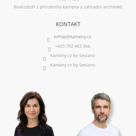
Realizátoři z přírodního kamene a zahradní architekti
KONTAKT
+420 792 463 366
Kameny.cz by Seviano
Kameny.cz by Seviano