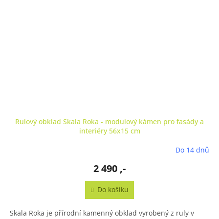
A
Rulový obklad Skala Roka - modulový kámen pro fasády a
interiéry 56x15 cm
Do 14 dnů
Průměrné
hodnocení
2 490 ,-
produktu
je
4,7
Do košíku
z
5
Skala Roka je přírodní kamenný obklad vyrobený z ruly v
hvězdiček.