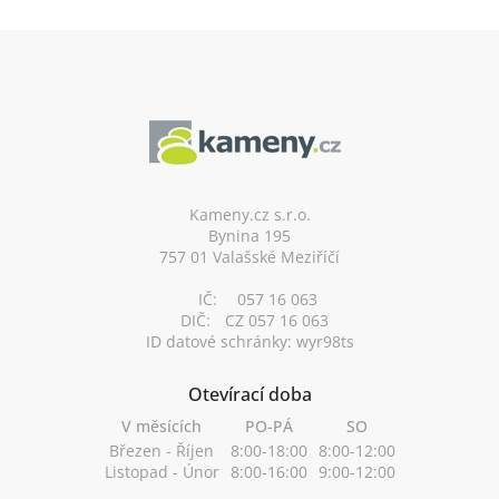
Z
á
p
a
t
í
Kameny.cz s.r.o.
Bynina 195
757 01 Valašské Meziříčí
IČ:
057 16 063
DIČ:
CZ 057 16 063
ID datové schránky: wyr98ts
Otevírací doba
V měsících
PO-PÁ
SO
Březen - Říjen
8:00-18:00
8:00-12:00
Listopad - Únor
8:00-16:00
9:00-12:00