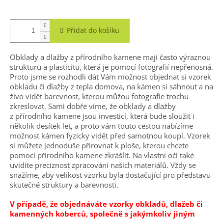
A
Přidat do košíku
Obklady a dlažby z přírodního kamene mají často výraznou
strukturu a plasticitu, která je pomocí fotografií nepřenosná.
Proto jsme se rozhodli dát Vám možnost objednat si vzorek
obkladu či dlažby z tepla domova, na kámen si sáhnout a na
živo vidět barevnost, kterou můžou fotografie trochu
zkreslovat. Sami dobře víme, že obklady a dlažby
z přírodního kamene jsou investicí, která bude sloužit i
několik desítek let, a proto vám touto cestou nabízíme
možnost kámen fyzicky vidět před samotnou koupí. Vzorek
si můžete jednoduše přirovnat k ploše, kterou chcete
pomocí přírodního kamene zkrášlit. Na vlastní oči také
uvidíte preciznost zpracování našich materiálů. Vždy se
snažíme, aby velikost vzorku byla dostačující pro představu
skutečné struktury a barevnosti.
V případě, že objednáváte vzorky obkladů, dlažeb či
kamenných koberců, společně s jakýmkoliv jiným