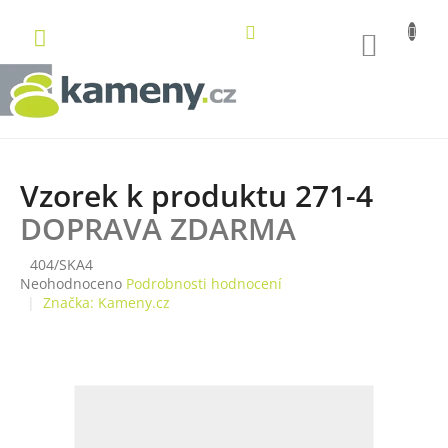
Přejít
na
NÁKUP
obsah
KOŠÍK
Vzorek k produktu 271-4
DOPRAVA ZDARMA
404/SKA4
Průměrné
Neohodnoceno
Podrobnosti hodnocení
hodnocení
Značka:
Kameny.cz
produktu
je
0,0
z
5
hvězdiček.