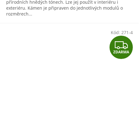
přírodních hnědých tónech. Lze jej použít v interiéru i
exteriéru. Kámen je připraven do jednotlivých modulů o
rozměrech...
Kód:
271-4
Z
ZDARMA
D
A
R
M
A