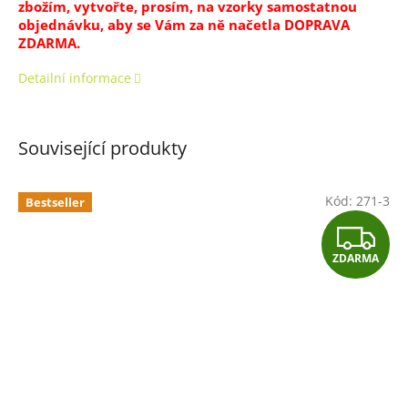
zbožím, vytvořte, prosím, na vzorky samostatnou
objednávku, aby se Vám za ně načetla DOPRAVA
ZDARMA.
Detailní informace
Související produkty
Kód:
271-3
Bestseller
Z
ZDARMA
D
A
R
M