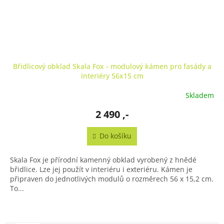
Břidlicový obklad Skala Fox - modulový kámen pro fasády a
interiéry 56x15 cm
Skladem
Průměrné
hodnocení
2 490 ,-
produktu
je
5,0
Do košíku
z
5
Skala Fox je přírodní kamenný obklad vyrobený z hnědé
hvězdiček.
břidlice. Lze jej použít v interiéru i exteriéru. Kámen je
připraven do jednotlivých modulů o rozměrech 56 x 15,2 cm.
To...