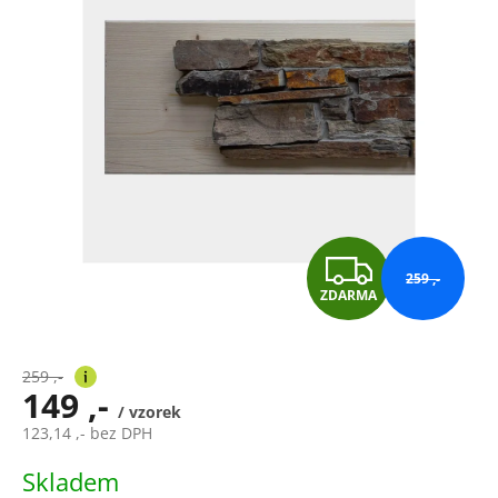
Z
259 ,-
ZDARMA
D
A
259 ,-
149 ,-
R
/ vzorek
123,14 ,- bez DPH
M
Měrná
Skladem
cena: