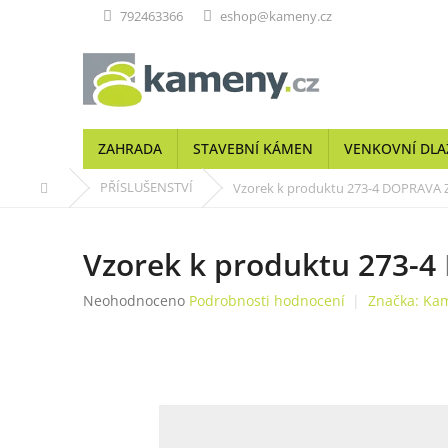
Přejít
792463366
eshop@kameny.cz
na
obsah
ZAHRADA
STAVEBNÍ KÁMEN
VENKOVNÍ DLA
Domů
PŘÍSLUŠENSTVÍ
Vzorek k produktu 273-4
DOPRAVA 
Vzorek k produktu 273-4
Průměrné
Neohodnoceno
Podrobnosti hodnocení
Značka:
Kam
hodnocení
produktu
je
0,0
z
5
hvězdiček.