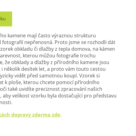
íku
ního kamene mají často výraznou strukturu
cí fotografií nepřenosná. Proto jsme se rozhodli dát
zorek obkladu či dlažby z tepla domova, na kámen
 barevnost, kterou můžou fotografie trochu
e, že obklady a dlažby z přírodního kamene jsou
t i několik desítek let, a proto vám touto cestou
zicky vidět před samotnou koupí. Vzorek si
t k ploše, kterou chcete pomocí přírodního
 oči také uvidíte preciznost zpracování našich
 aby velikost vzorku byla dostačující pro představu
nosti.
nkách dopravy zdarma zde
.