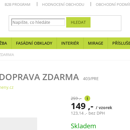
B2B PROGRAM
HODNOCENÍ OBCHODU
OBCHODNÍ PODMÍ
HLEDAT
ŽBA
FASÁDNÍ OBKLADY
INTERIÉR
MIRAGE
PŘÍSLUŠ
ZDARMA
DOPRAVA ZDARMA
403/PRE
eny.cz
259 ,-
149 ,-
/ vzorek
123,14 ,- bez DPH
Měrná
Skladem
cena: