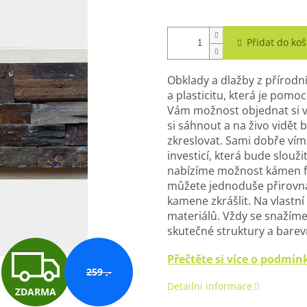
Přidat do koš
Obklady a dlažby z přírod
a plasticitu, která je pomo
Vám možnost objednat si v
si sáhnout a na živo vidět
zkreslovat. Sami dobře vím
investicí, která bude slouži
nabízíme možnost kámen fy
můžete jednoduše přirovna
kamene zkrášlit. Na vlastní
materiálů. Vždy se snažíme,
skutečné struktury a barev
Z
Přečtěte si více o podmí
259 ,-
Detailní informace
ZDARMA