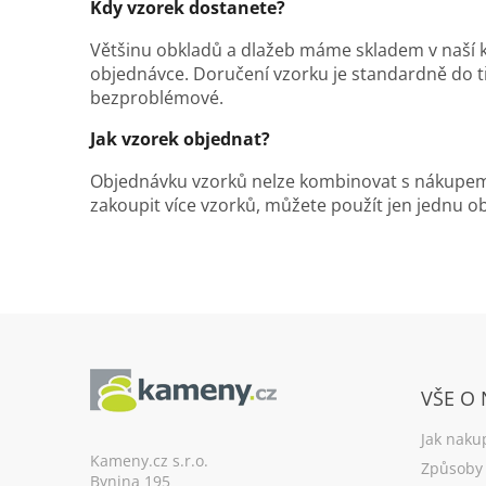
Kdy vzorek dostanete?
Většinu obkladů a dlažeb máme skladem v naší k
objednávce. Doručení vzorku je standardně do t
bezproblémové.
Jak vzorek objednat?
Objednávku vzorků nelze kombinovat s nákupem 
zakoupit více vzorků, můžete použít jen jednu o
Z
á
VŠE O
p
a
Jak naku
t
Kameny.cz s.r.o.
Způsoby 
Bynina 195