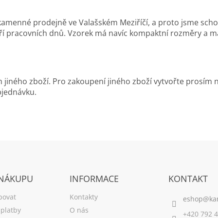
amenné prodejně ve Valašském Meziříčí, a proto jsme scho
ří pracovních dnů. Vzorek má navíc kompaktní rozměry a mal
jiného zboží. Pro zakoupení jiného zboží vytvořte prosím 
bjednávku.
 NÁKUPU
INFORMACE
KONTAKT
povat
Kontakty
platby
O nás
+420 792 4