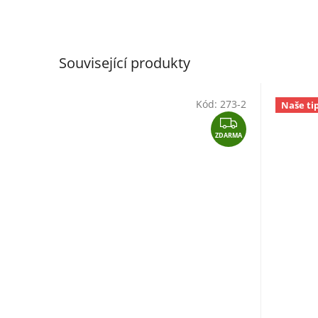
Související produkty
Kód:
273-2
Naše ti
Z
ZDARMA
D
A
R
M
A