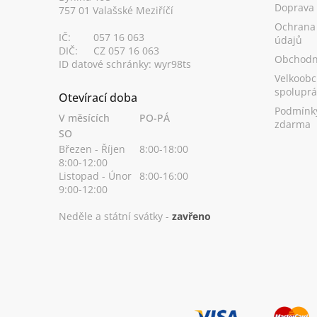
í
Doprava
757 01 Valašské Meziříčí
Ochrana
IČ:
057 16 063
údajů
DIČ:
CZ 057 16 063
Obchodn
ID datové schránky: wyr98ts
Velkoobc
spoluprá
Otevírací doba
Podmínk
V měsících
PO-PÁ
zdarma
SO
Březen - Říjen
8:00-18:00
8:00-12:00
Listopad - Únor
8:00-16:00
9:00-12:00
Neděle a státní svátky -
zavřeno