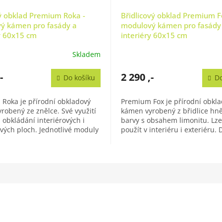
ý obklad Premium Roka -
Břidlicový obklad Premium F
ý kámen pro fasády a
modulový kámen pro fasády
y 60x15 cm
interiéry 60x15 cm
Skladem
Průměrné
hodnocení
produktu
-
2 290 ,-
Do košíku
Do
je
5,0
Roka je přírodní obkladový
Premium Fox je přírodní obkl
z
robený ze znělce. Své využití
kámen vyrobený z břidlice hn
5
 obkládání interiérových i
barvy s obsahem limonitu. Lze 
hvězdiček.
ových ploch. Jednotlivé moduly
použít v interiéru i exteriéru. 
jí z řezaných...
odolnosti je vhodný jako fasádn