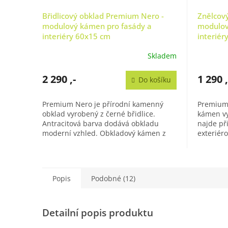
Břidlicový obklad Premium Nero -
Znělcov
modulový kámen pro fasády a
modulov
interiéry 60x15 cm
interiér
Skladem
Průměrné
hodnocení
produktu
2 290 ,-
1 290 ,
Do košíku
je
5,0
Premium Nero je přírodní kamenný
Premium 
z
obklad vyrobený z černé břidlice.
kámen vy
5
Antracitová barva dodává obkladu
najde při
hvězdiček.
moderní vzhled. Obkladový kámen z
exteriér
mrazuvzdorné břidlice a je vhodný k
se skláda
použití...
Popis
Podobné (12)
Detailní popis produktu