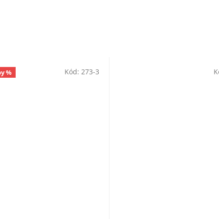
D
A
R
Kód:
273-3
K
py %
M
A