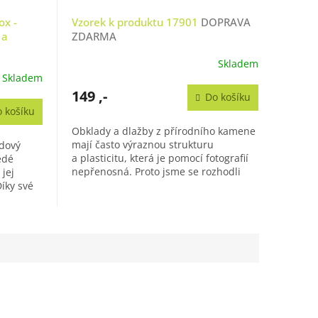
ox -
Vzorek k produktu 17901
DOPRAVA
 a
ZDARMA
Skladem
Skladem
149 ,-
Do košíku
 košíku
Obklady a dlažby z přírodního kamene
mají často výraznou strukturu
adový
a plasticitu, která je pomocí fotografií
ědé
nepřenosná. Proto jsme se rozhodli
jej
dát Vám možnost objednat...
Díky své
í...