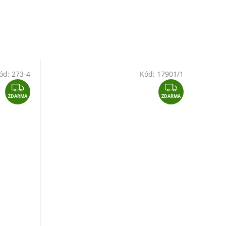
ód:
273-4
Kód:
17901/1
Z
Z
ZDARMA
D
ZDARMA
D
A
A
R
R
M
M
A
A