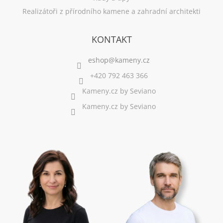
Realizátoři z přírodního kamene a zahradní architekti
KONTAKT
+420 792 463 366
Kameny.cz by Seviano
Kameny.cz by Seviano