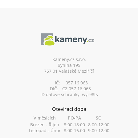
Z
á
p
a
t
í
Kameny.cz s.r.o.
Bynina 195
757 01 Valašské Meziříčí
IČ:
057 16 063
DIČ:
CZ 057 16 063
ID datové schránky: wyr98ts
Otevírací doba
V měsících
PO-PÁ
SO
Březen - Říjen
8:00-18:00
8:00-12:00
Listopad - Únor
8:00-16:00
9:00-12:00