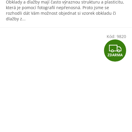
Obklady a dlažby mají často výraznou strukturu a plasticitu,
která je pomocí fotografií nepřenosná. Proto jsme se
rozhodli dát Vám možnost objednat si vzorek obkladu či
dlažby z...
Kód:
9820
Z
ZDARMA
D
A
R
M
A