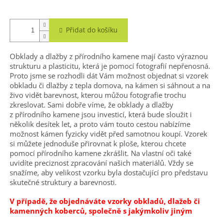
A
Přidat do košíku
Obklady a dlažby z přírodního kamene mají často výraznou
strukturu a plasticitu, která je pomocí fotografií nepřenosná.
Proto jsme se rozhodli dát Vám možnost objednat si vzorek
obkladu či dlažby z tepla domova, na kámen si sáhnout a na
živo vidět barevnost, kterou můžou fotografie trochu
zkreslovat. Sami dobře víme, že obklady a dlažby
z přírodního kamene jsou investicí, která bude sloužit i
několik desítek let, a proto vám touto cestou nabízíme
možnost kámen fyzicky vidět před samotnou koupí. Vzorek
si můžete jednoduše přirovnat k ploše, kterou chcete
pomocí přírodního kamene zkrášlit. Na vlastní oči také
uvidíte preciznost zpracování našich materiálů. Vždy se
snažíme, aby velikost vzorku byla dostačující pro představu
skutečné struktury a barevnosti.
V případě, že objednáváte vzorky obkladů, dlažeb či
kamenných koberců, společně s jakýmkoliv jiným