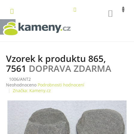
Přejít
na
NÁKUP
obsah
KOŠÍK
Vzorek k produktu 865,
7561
DOPRAVA ZDARMA
1006/ANT2
Průměrné
Neohodnoceno
Podrobnosti hodnocení
hodnocení
Značka:
Kameny.cz
produktu
je
0,0
z
5
hvězdiček.