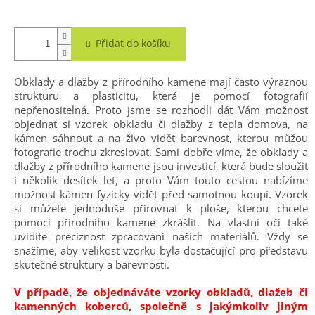
A
Přidat do košíku
Obklady a dlažby z přírodního kamene mají často výraznou
strukturu a plasticitu, která je pomocí fotografií
nepřenositelná. Proto jsme se rozhodli dát Vám možnost
objednat si vzorek obkladu či dlažby z tepla domova, na
kámen sáhnout a na živo vidět barevnost, kterou můžou
fotografie trochu zkreslovat. Sami dobře víme, že obklady a
dlažby z přírodního kamene jsou investicí, která bude sloužit
i několik desítek let, a proto Vám touto cestou nabízíme
možnost kámen fyzicky vidět před samotnou koupí. Vzorek
si můžete jednoduše přirovnat k ploše, kterou chcete
pomocí přírodního kamene zkrášlit. Na vlastní oči také
uvidíte preciznost zpracování našich materiálů. Vždy se
snažíme, aby velikost vzorku byla dostačující pro představu
skutečné struktury a barevnosti.
V případě, že objednáváte vzorky obkladů, dlažeb či
kamenných koberců, společně s jakýmkoliv jiným