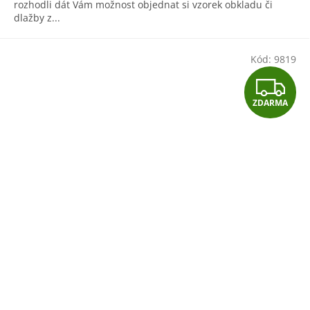
rozhodli dát Vám možnost objednat si vzorek obkladu či
dlažby z...
Kód:
9819
Z
ZDARMA
D
A
R
M
A