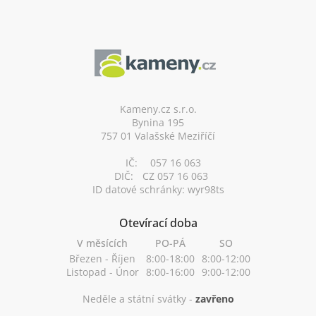
Z
á
p
a
t
í
Kameny.cz s.r.o.
Bynina 195
757 01 Valašské Meziříčí
IČ:
057 16 063
DIČ:
CZ 057 16 063
ID datové schránky: wyr98ts
Otevírací doba
V měsících
PO-PÁ
SO
Březen - Říjen
8:00-18:00
8:00-12:00
Listopad - Únor
8:00-16:00
9:00-12:00
Neděle a státní svátky -
zavřeno