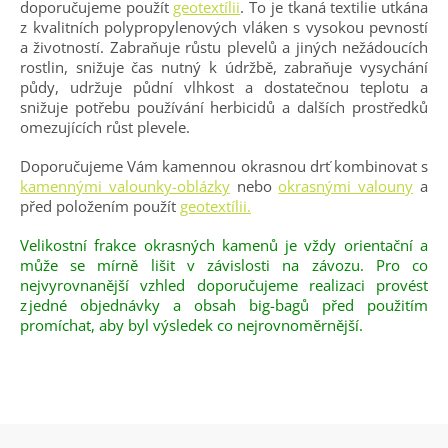
doporučujeme použít
geotextílii
. To je tkaná textilie utkána
z kvalitních polypropylenových vláken s vysokou pevností
a životností. Zabraňuje růstu plevelů a jiných nežádoucích
rostlin, snižuje čas nutný k údržbě, zabraňuje vysychání
půdy, udržuje půdní vlhkost a dostatečnou teplotu a
snižuje potřebu používání herbicidů a dalších prostředků
omezujících růst plevele.
Doporučujeme Vám kamennou okrasnou drť kombinovat s
kamennými valounky-oblázky
nebo
okrasnými valouny
a
před položením použít
geotextílii.
Velikostní frakce okrasných kamenů je vždy orientační a
může se mírně lišit v závislosti na závozu. Pro co
nejvyrovnanější vzhled doporučujeme realizaci provést
z jedné objednávky a obsah big-bagů před použitím
promíchat, aby byl výsledek co nejrovnoměrnější.