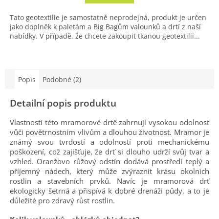
Tato geotextilie je samostatně neprodejná, produkt je určen
jako doplněk k paletám a Big Bagům valounků a drtí z naší
nabídky. V případě, že chcete zakoupit tkanou geotextilii...
Popis
Podobné (2)
Detailní popis produktu
Vlastnosti této mramorové drtě zahrnují vysokou odolnost
vůči povětrnostním vlivům a dlouhou životnost. Mramor je
známý svou tvrdostí a odolností proti mechanickému
poškození, což zajišťuje, že drť si dlouho udrží svůj tvar a
vzhled. Oranžovo růžový odstín dodává prostředí teplý a
příjemný nádech, který může zvýraznit krásu okolních
rostlin a stavebních prvků. Navíc je mramorová drť
ekologicky šetrná a přispívá k dobré drenáži půdy, a to je
důležité pro zdravý růst rostlin.