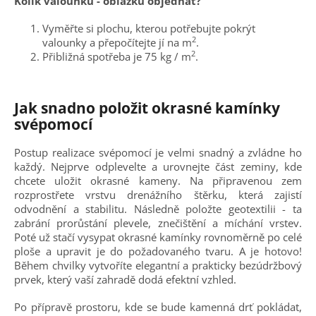
Kolik valounků - oblázků objednat?
Vyměřte si plochu, kterou potřebujte pokrýt
2
valounky a přepočítejte jí na m
.
2
Přibližná spotřeba je 75 kg / m
.
Jak snadno položit okrasné kamínky
svépomocí
Postup realizace svépomocí je velmi snadný a zvládne ho
každý. Nejprve odplevelte a urovnejte část zeminy, kde
chcete uložit okrasné kameny. Na připravenou zem
rozprostřete vrstvu drenážního štěrku, která zajistí
odvodnění a stabilitu. Následně položte geotextilii - ta
zabrání prorůstání plevele, znečištění a míchání vrstev.
Poté už stačí vysypat okrasné kamínky rovnoměrně po celé
ploše a upravit je do požadovaného tvaru. A je hotovo!
Během chvilky vytvoříte elegantní a prakticky bezúdržbový
prvek, který vaší zahradě dodá efektní vzhled.
Po přípravě prostoru, kde se bude kamenná drť pokládat,