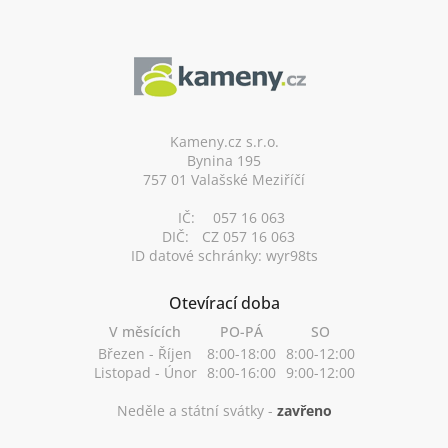
Z
á
p
a
t
í
Kameny.cz s.r.o.
Bynina 195
757 01 Valašské Meziříčí
IČ:
057 16 063
DIČ:
CZ 057 16 063
ID datové schránky: wyr98ts
Otevírací doba
V měsících
PO-PÁ
SO
Březen - Říjen
8:00-18:00
8:00-12:00
Listopad - Únor
8:00-16:00
9:00-12:00
Neděle a státní svátky -
zavřeno