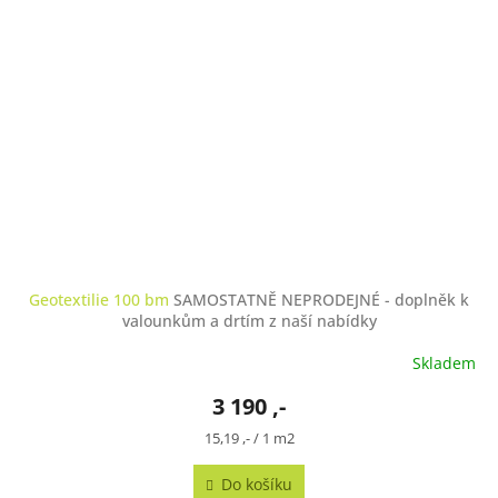
Geotextilie 100 bm
SAMOSTATNĚ NEPRODEJNÉ - doplněk k
valounkům a drtím z naší nabídky
Skladem
3 190 ,-
Měrná
15,19 ,- / 1 m2
cena:
Do košíku