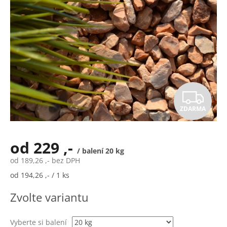
Z
ZDARMA
D
A
od
229 ,-
/ balení 20 kg
R
od
189,26 ,-
bez DPH
Měrná
od 194,26 ,- / 1 ks
M
cena:
Zvolte variantu
A
Vyberte si balení