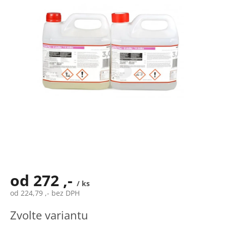
hvězdiček.
od
272 ,-
/ ks
od
224,79 ,-
bez DPH
Měrná
Zvolte variantu
cena: