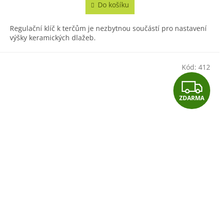
Do košíku
Regulační klíč k terčům je nezbytnou součástí pro nastavení
výšky keramických dlažeb.
Kód:
412
Z
ZDARMA
D
A
R
M
A