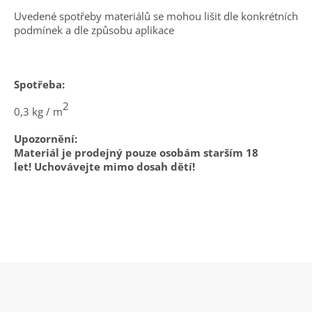
Uvedené spotřeby materiálů se mohou lišit dle konkrétních
podmínek a dle způsobu aplikace
Spotřeba:
2
0,3 kg / m
Upozornění:
Materiál je prodejný pouze osobám starším 18
let! Uchovávejte mimo dosah dětí!
Z