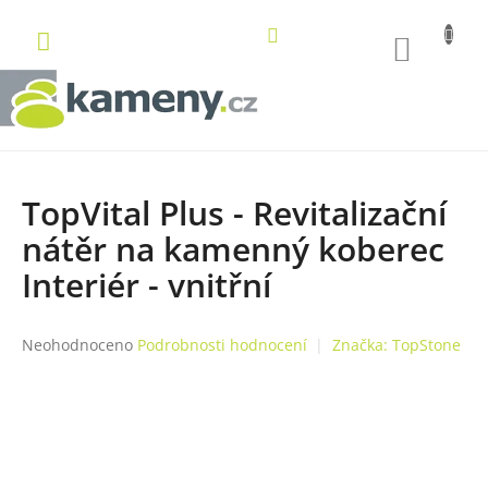
Přejít
na
NÁKUP
obsah
KOŠÍK
TopVital Plus - Revitalizační
nátěr na kamenný koberec
Interiér - vnitřní
Průměrné
Neohodnoceno
Podrobnosti hodnocení
Značka:
TopStone
hodnocení
produktu
je
0,0
z
5