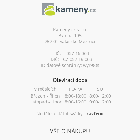
á
p
a
t
í
Kameny.cz s.r.o.
Bynina 195
757 01 Valašské Meziříčí
IČ:
057 16 063
DIČ:
CZ 057 16 063
ID datové schránky: wyr98ts
Otevírací doba
V měsících
PO-PÁ
SO
Březen - Říjen
8:00-18:00
8:00-12:00
Listopad - Únor
8:00-16:00
9:00-12:00
Neděle a státní svátky -
zavřeno
VŠE O NÁKUPU