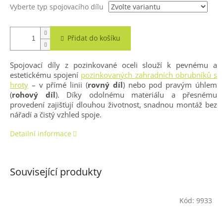
Vyberte typ spojovacího dílu
Přidat do košíku
Spojovací díly z pozinkované oceli slouží k pevnému a
estetickému spojení
pozinkovaných zahradních obrubníků s
hroty
– v přímé linii (
rovný díl
) nebo pod pravým úhlem
(
rohový díl
). Díky odolnému materiálu a přesnému
provedení zajišťují dlouhou životnost, snadnou montáž bez
nářadí a čistý vzhled spoje.
Detailní informace
Související produkty
Kód:
9933