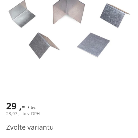
29 ,-
/ ks
23,97 ,- bez DPH
Měrná
Zvolte variantu
cena: