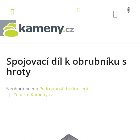
Přejít
na
NÁKUP
obsah
KOŠÍK
Spojovací díl k obrubníku s
hroty
Průměrné
Neohodnoceno
Podrobnosti hodnocení
hodnocení
Značka:
Kameny.cz
produktu
je
0,0
z
5
hvězdiček.