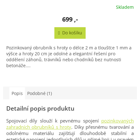
Skladem
699 ,-
Do košíku
Pozinkovaný obrubník s hroty o délce 2 m a tloušťce 1 mm a
výšce a hroty 20 cm je odolné a elegantní řešení pro
oddělení záhonů, trávníků nebo chodníků bez nutnosti
betonáže....
Popis
Podobné (1)
Detailní popis produktu
Spojovací díly slouží k pevnému spojení
pozinkovaných
zahradních obrubníků s hroty
. Díky přesnému tvarování a
odolnému materiálu zajišťují dlouhodobě stabilní a
estetické napojení jednotlivých dílů v přímé linii i v pravém