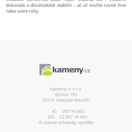
dokonalá a dlouhodobě stabilní – ať už tvoříte rovné linie
nebo ostré rohy.
Z
á
p
a
t
í
Kameny.cz s.r.o.
Bynina 195
757 01 Valašské Meziříčí
IČ:
057 16 063
DIČ:
CZ 057 16 063
ID datové schránky: wyr98ts