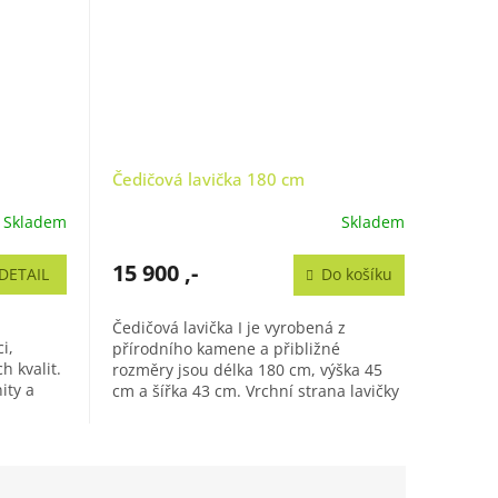
Čedičová lavička 180 cm
Skladem
Skladem
15 900 ,-
DETAIL
Do košíku
Čedičová lavička I je vyrobená z
i,
přírodního kamene a přibližné
h kvalit.
rozměry jsou délka 180 cm, výška 45
ity a
cm a šířka 43 cm. Vrchní strana lavičky
je leštěná, což jí dodává luxusní...