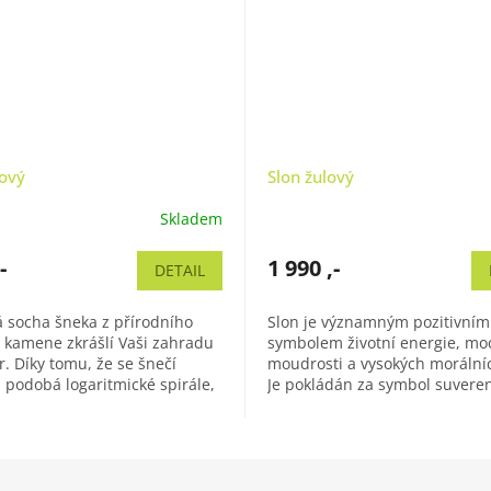
ový
Slon žulový
Skladem
-
1 990 ,-
DETAIL
 socha šneka z přírodního
Slon je významným pozitivním
 kamene zkrášlí Vaši zahradu
symbolem životní energie, moc
ér. Díky tomu, že se šnečí
moudrosti a vysokých morálníc
 podobá logaritmické spirále,
Je pokládán za symbol suveren
řibližuje zobrazení...
zároveň neporazitelné síly a
pevnosti....