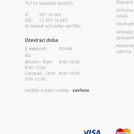
Doprava
757 01 Valašské Meziříčí
Ochrana
IČ:
057 16 063
údajů
DIČ:
CZ 057 16 063
Obchodn
ID datové schránky: wyr98ts
Velkoobc
spoluprá
Otevírací doba
Podmínk
V měsících
PO-PÁ
zdarma
SO
Březen - Říjen
8:00-18:00
8:00-12:00
Listopad - Únor
8:00-16:00
9:00-12:00
Neděle a státní svátky -
zavřeno