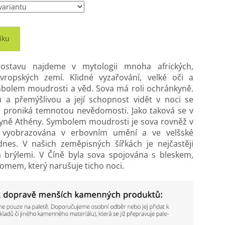
íku
stavu najdeme v mytologii mnoha afrických,
evropských zemí. Klidné vyzařování, velké oči a
mbolem moudrosti a věd. Sova má roli ochránkyně.
 a přemýšlivou a její schopnost vidět v noci se
ž proniká temnotou nevědomosti. Jako taková se v
hyně Athény. Symbolem moudrosti je sova rovněž v
je vyobrazována v erbovním umění a ve velšské
dnes. V našich zeměpisných šířkách je nejčastěji
 brýlemi. V Číně byla sova spojována s bleskem,
romem, který narušuje ticho noci.