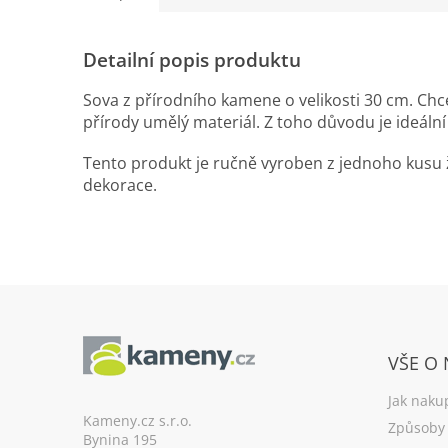
Detailní popis produktu
Sova z přírodního kamene o velikosti 30 cm. Chce
přírody umělý materiál. Z toho důvodu je ideální
Tento produkt je ručně vyroben z jednoho kusu 
dekorace.
Z
á
VŠE O
p
a
Jak naku
t
Kameny.cz s.r.o.
Způsoby 
Bynina 195
í