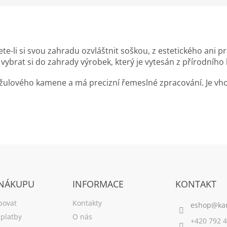
te-li si svou zahradu ozvláštnit soškou, z estetického ani 
 vybrat si do zahrady výrobek, který je vytesán z přírodníh
žulového kamene a má precizní řemeslné zpracování. Je vhod
 NÁKUPU
INFORMACE
KONTAKT
povat
Kontakty
platby
O nás
+420 792 4