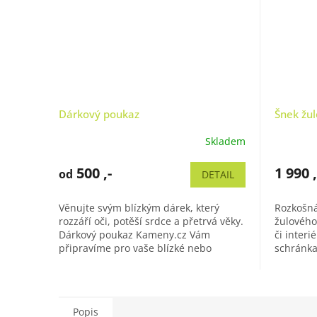
Dárkový poukaz
Šnek žul
Skladem
500 ,-
1 990 ,
od
DETAIL
Věnujte svým blízkým dárek, který
Rozkošná
rozzáří oči, potěší srdce a přetrvá věky.
žulového
Dárkový poukaz Kameny.cz Vám
či interi
připravíme pro vaše blízké nebo
schránka
obchodní partnery na částku dle
čímž se p
Vašeho...
Popis