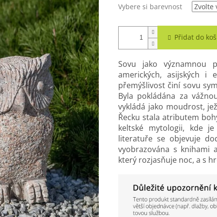
Vybere si barevnost
Přidat do koš
Sovu jako významnou po
amerických, asijských i 
přemýšlivost činí sovu sy
Byla pokládána za vážnou
vykládá jako moudrost, je
Řecku stala atributem bo
keltské mytologii, kde 
literatuře se objevuje do
vyobrazována s knihami a
který rozjasňuje noc, a s h