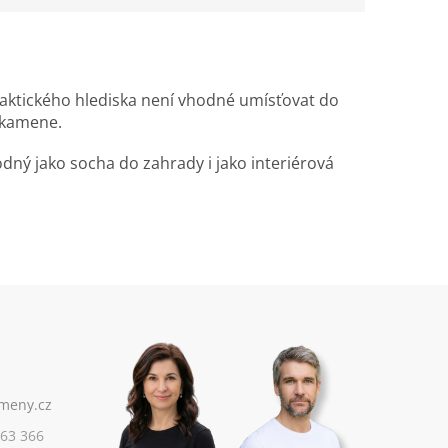
praktického hlediska není vhodné umísťovat do
o kamene.
ný jako socha do zahrady i jako interiérová
63 366