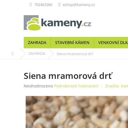
Přejít
792463366
eshop@kameny.cz
na
obsah
ZAHRADA
STAVEBNÍ KÁMEN
VENKOVNÍ DLA
Domů
ZAHRADA
Siena mramorová drť
Siena mramorová drť
Průměrné
Neohodnoceno
Podrobnosti hodnocení
Značka:
Kam
hodnocení
produktu
je
0,0
z
5
hvězdiček.