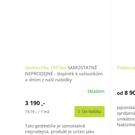
Geotextilie 100 bm
SAMOSTATNĚ
Pískovc
NEPRODEJNÉ - doplněk k valounkům
a drtím z naší nabídky
Skladem
8 90
od
3 190 ,-
Japonská
Měrná
Do košíku
15,19 ,- / 1 m2
vyrobená
cena:
unikátní
Nabízíme
Tato geotextilie je samostatně
(cca 100 
neprodejná, produkt je určen jako