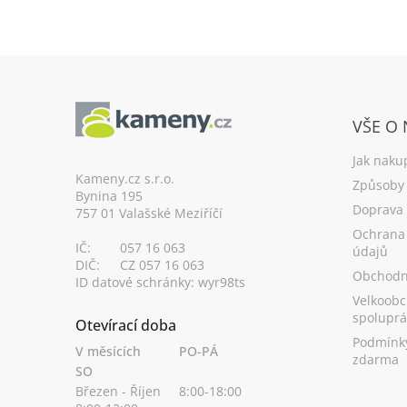
Z
á
VŠE O
p
a
Jak naku
t
Kameny.cz s.r.o.
Způsoby 
Bynina 195
í
Doprava
757 01 Valašské Meziříčí
Ochrana
IČ:
057 16 063
údajů
DIČ:
CZ 057 16 063
Obchodn
ID datové schránky: wyr98ts
Velkoobc
spoluprá
Otevírací doba
Podmínk
V měsících
PO-PÁ
zdarma
SO
Březen - Říjen
8:00-18:00