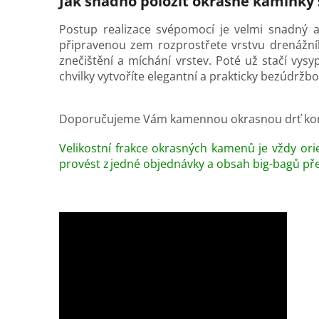
Jak snadno položit okrasné kamínky
Postup realizace svépomocí je velmi snadný a
připravenou zem rozprostřete vrstvu drenážního 
znečištění a míchání vrstev. Poté už stačí vy
chvilky vytvoříte elegantní a prakticky bezúdržbo
Doporučujeme Vám kamennou okrasnou drť ko
Velikostní frakce okrasných kamenů je vždy orie
provést z jedné objednávky a obsah big-bagů př