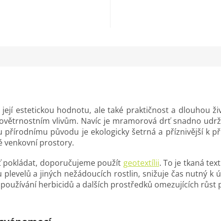
.
dlouhá 100 bm....
její estetickou hodnotu, ale také praktičnost a dlouhou ž
 povětrnostním vlivům. Navíc je mramorová drť snadno udrž
 přírodnímu původu je ekologicky šetrná a příznivější k př
vé venkovní prostory.
ť pokládat, doporučujeme použít
geotextílii
. To je tkaná tex
u plevelů a jiných nežádoucích rostlin, snižuje čas nutný k
používání herbicidů a dalších prostředků omezujících růst p