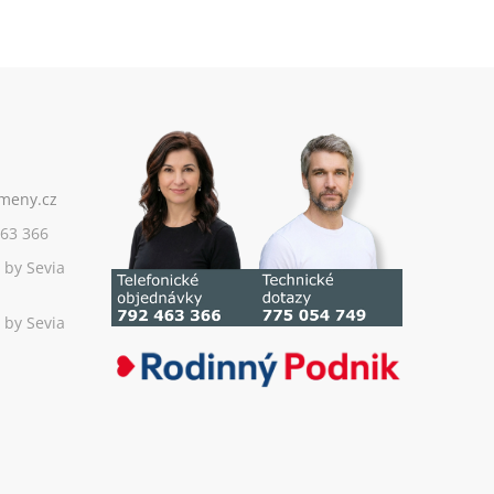
63 366
 by Sevia
 by Sevia