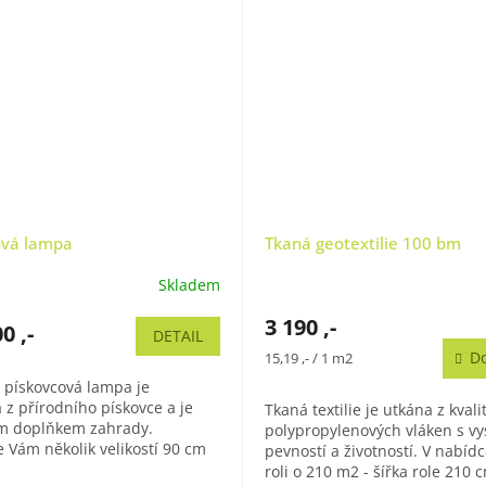
ová lampa
Tkaná geotextilie 100 bm
Skladem
3 190 ,-
0 ,-
DETAIL
Měrná
Do
15,19 ,- / 1 m2
cena:
 pískovcová lampa je
 z přírodního pískovce a je
Tkaná textilie je utkána z kvali
m doplňkem zahrady.
polypropylenových vláken s v
 Vám několik velikostí 90 cm
pevností a životností. V nabí
kg), 105 cm (cca 180 kg) a 130
roli o 210 m2 - šířka role 210 