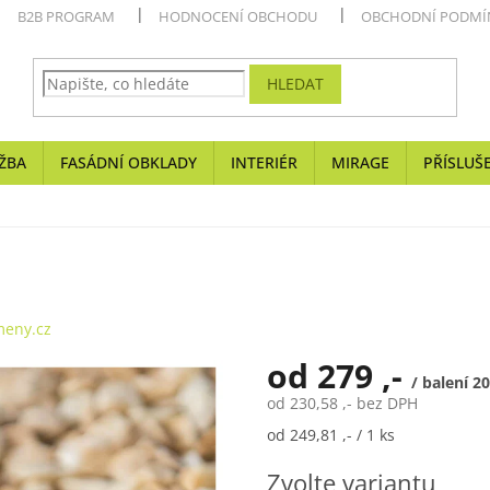
B2B PROGRAM
HODNOCENÍ OBCHODU
OBCHODNÍ PODMÍ
HLEDAT
ŽBA
FASÁDNÍ OBKLADY
INTERIÉR
MIRAGE
PŘÍSLUŠ
eny.cz
od
279 ,-
/ balení 2
od
230,58 ,-
bez DPH
Měrná
od 249,81 ,- / 1 ks
cena:
Zvolte variantu