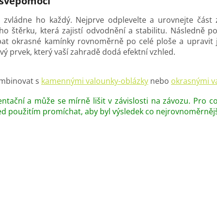
 svépomocí
 zvládne ho každý. Nejprve odplevelte a urovnejte část
štěrku, která zajistí odvodnění a stabilitu. Následně polo
sypat okrasné kamínky rovnoměrně po celé ploše a upravi
vý prvek, který vaší zahradě dodá efektní vzhled.
mbinovat s
kamennými valounky-oblázky
nebo
okrasnými v
ntační a může se mírně lišit v závislosti na závozu. Pro 
ed použitím promíchat, aby byl výsledek co nejrovnoměrnějš