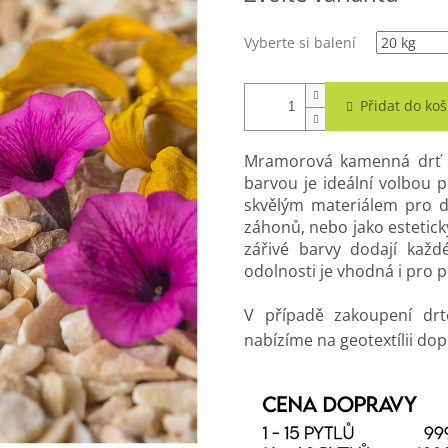
Vyberte si balení
Přidat do koš
Mramorová kamenná drť Si
barvou je ideální volbou p
skvělým materiálem pro de
záhonů, nebo jako estetick
zářivé barvy dodají každ
odolnosti je vhodná i pro p
V případě zakoupení dr
nabízíme na geotextílii do