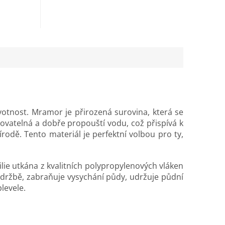
25 bm....
ivotnost. Mramor je přirozená surovina, která se
ovatelná a dobře propouští vodu, což přispívá k
írodě. Tento materiál je perfektní volbou pro ty,
tilie utkána z kvalitních polypropylenových vláken
 údržbě, zabraňuje vysychání půdy, udržuje půdní
levele.