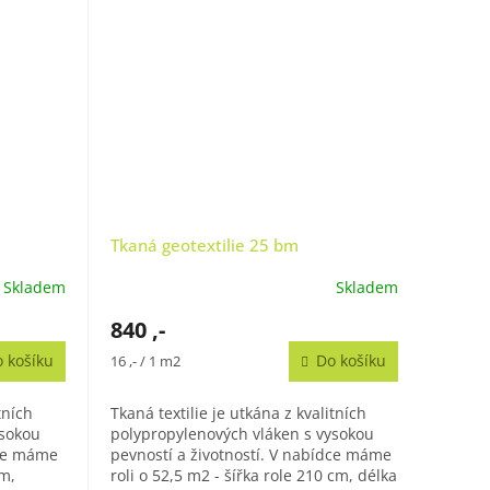
Tkaná geotextilie 25 bm
Skladem
Skladem
840 ,-
 košíku
Měrná
Do košíku
16 ,- / 1 m2
cena:
tních
Tkaná textilie je utkána z kvalitních
ysokou
polypropylenových vláken s vysokou
dce máme
pevností a životností. V nabídce máme
cm,
roli o 52,5 m2 - šířka role 210 cm, délka