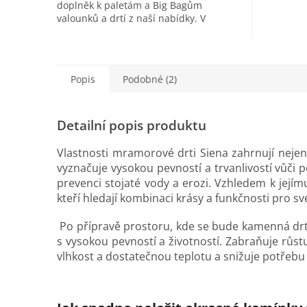
cm (cca..
doplněk k paletám a Big Bagům
valounků a drtí z naší nabídky. V
případě, že chcete zakoupit tkanou
geotextilii...
Popis
Podobné (2)
Detailní popis produktu
Vlastnosti mramorové drti Siena zahrnují nejen 
vyznačuje vysokou pevností a trvanlivostí vůči
prevenci stojaté vody a erozi. Vzhledem k jejímu
kteří hledají kombinaci krásy a funkčnosti pro s
Po přípravě prostoru, kde se bude kamenná dr
s vysokou pevností a životností. Zabraňuje růst
vlhkost a dostatečnou teplotu a snižuje potřebu 