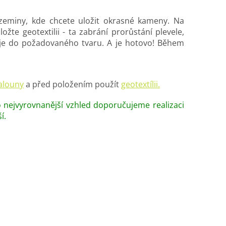
 zeminy, kde chcete uložit okrasné kameny. Na
žte geotextilii - ta zabrání prorůstání plevele,
t je do požadovaného tvaru. A je hotovo! Během
alouny
a před položením použít
geotextílii.
co nejvyrovnanější vzhled doporučujeme realizaci
í.