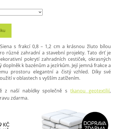
íku
ena s frakcí 0,8 – 1,2 cm a krásnou žluto bílou
ro různé zahradní a stavební projekty. Tato drť je
korativní pokrytí zahradních cestiček, okrasných
ý doplněk k bazénům a jezírkům. Její jemná frakce a
ému prostoru elegantní a čistý vzhled. Díky své
oužití v oblastech s vyšším zatížením.
tě z naší nabídky společně s
tkanou geotextílií
,
pravu zdarma.