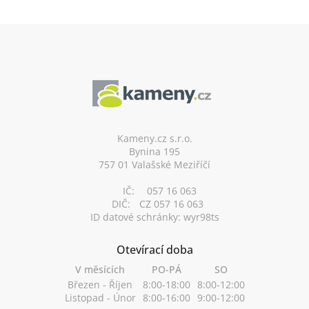
Z
á
p
a
t
í
Kameny.cz s.r.o.
Bynina 195
757 01 Valašské Meziříčí
IČ:
057 16 063
DIČ:
CZ 057 16 063
ID datové schránky: wyr98ts
Otevírací doba
V měsících
PO-PÁ
SO
Březen - Říjen
8:00-18:00
8:00-12:00
Listopad - Únor
8:00-16:00
9:00-12:00