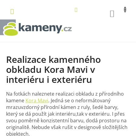
Přejít
na
NÁKUP
obsah
KOŠÍK
Realizace kamenného
obkladu Kora Mavi v
interiéru i exteriéru
Na fotkách naleznete realizaci obkladu z přírodního
kamene
Kora Mavi
. Jedná se o neformátovaný
mrazuvzdorný přírodní kámen z ruly, šedé barvy,
který se dá použít jak interiéru,tak v exteriéru. I přes
svou poměrně konzistentní barvu, dodá prostoru na
originalitě. Nebude však rušit v designově složitějších
objektech.