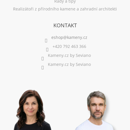
Rady a tipy
Realizátoři z přírodního kamene a zahradní architekti
KONTAKT
+420 792 463 366
Kameny.cz by Seviano
Kameny.cz by Seviano