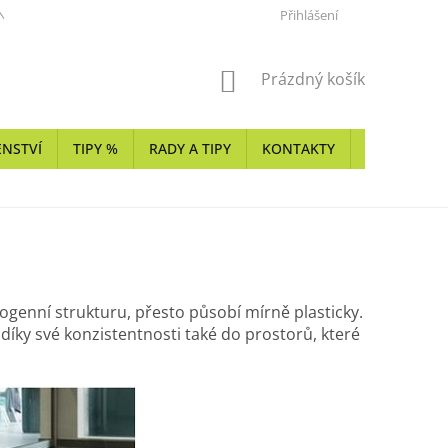
NKY
KARIÉRA
REALIZÁTOŘI Z PŘÍRODNÍHO KAMENE, KERAMIKY
Přihlášení
NÁKUPNÍ
Prázdný košík
KOŠÍK
ENSTVÍ
TIPY %
RADY A TIPY
KONTAKTY
SHOWROO
ogenní strukturu, přesto působí mírně plasticky.
 díky své konzistentnosti také do prostorů, které