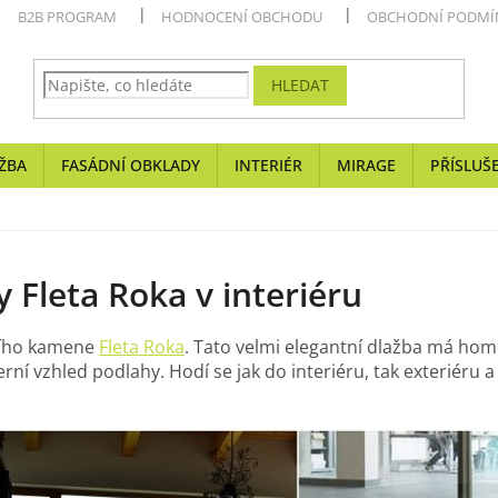
B2B PROGRAM
HODNOCENÍ OBCHODU
OBCHODNÍ PODMÍ
HLEDAT
ŽBA
FASÁDNÍ OBKLADY
INTERIÉR
MIRAGE
PŘÍSLUŠ
 Fleta Roka v interiéru
dního kamene
Fleta Roka
. Tato velmi elegantní dlažba má hom
rní vzhled podlahy. Hodí se jak do interiéru, tak exteriéru a