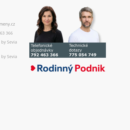
63 366
 by Sevia
 by Sevia