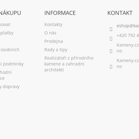
 NÁKUPU
INFORMACE
KONTAKT
povat
Kontakty
platby
O nás
+420 792 4
Prodejna
Kameny.cz
 osobních
Rady a tipy
no
Realizátoři z přírodního
Kameny.cz
í podmínky
kamene a zahradní
no
architekti
hodní
ce
y dopravy