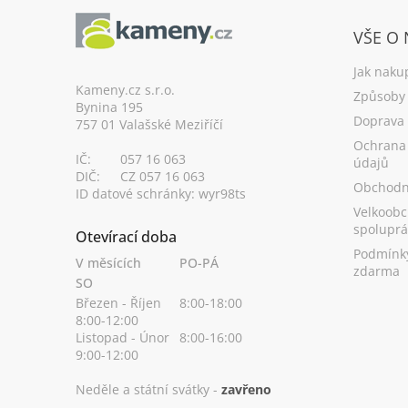
Z
á
VŠE O
p
a
Jak naku
t
Kameny.cz s.r.o.
Způsoby 
Bynina 195
í
Doprava
757 01 Valašské Meziříčí
Ochrana
IČ:
057 16 063
údajů
DIČ:
CZ 057 16 063
Obchodn
ID datové schránky: wyr98ts
Velkoobc
spoluprá
Otevírací doba
Podmínk
V měsících
PO-PÁ
zdarma
SO
Březen - Říjen
8:00-18:00
8:00-12:00
Listopad - Únor
8:00-16:00
9:00-12:00
Neděle a státní svátky -
zavřeno