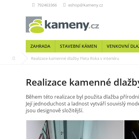
Přejít
792463366
eshop@kameny.cz
na
obsah
ZAHRADA
STAVEBNÍ KÁMEN
VENKOVNÍ DLA
Domů
Realizace kamenné dlažby Fleta Roka v interiéru
Realizace kamenné dlažby
Během této realizace byl použita dlažba příro
Její jednoduchost a ladnost vytváří souvislý mode
jsou designově složitější.