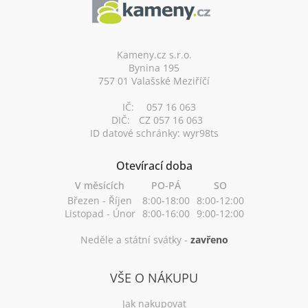
p
a
t
í
Kameny.cz s.r.o.
Bynina 195
757 01 Valašské Meziříčí
IČ:
057 16 063
DIČ:
CZ 057 16 063
ID datové schránky: wyr98ts
Otevírací doba
V měsících
PO-PÁ
SO
Březen - Říjen
8:00-18:00
8:00-12:00
Listopad - Únor
8:00-16:00
9:00-12:00
Neděle a státní svátky -
zavřeno
VŠE O NÁKUPU
Jak nakupovat