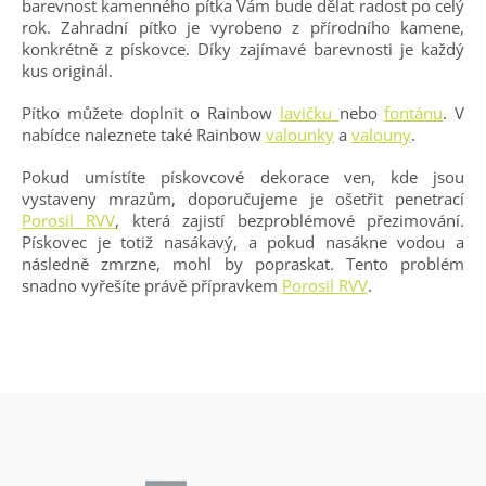
barevnost kamenného pítka Vám bude dělat radost po celý
rok. Zahradní pítko je vyrobeno z přírodního kamene,
konkrétně z pískovce. Díky zajímavé barevnosti je každý
kus originál.
Pítko můžete doplnit o Rainbow
lavičku
nebo
fontánu
. V
nabídce naleznete také Rainbow
valounky
a
valouny
.
Pokud umístíte pískovcové dekorace ven, kde jsou
vystaveny mrazům, doporučujeme je ošetřit penetrací
Porosil RVV
, která zajistí bezproblémové přezimování.
Pískovec je totiž nasákavý, a pokud nasákne vodou a
následně zmrzne, mohl by popraskat. Tento problém
snadno vyřešíte právě přípravkem
Porosil RVV
.
Z
á