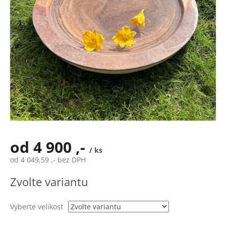
od
4 900 ,-
/ ks
od
4 049,59 ,-
bez DPH
Měrná
Zvolte variantu
cena:
Vyberte velikost