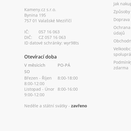
a
Jak naku
t
Kameny.cz s.r.o.
Způsoby 
Bynina 195
í
Doprava
757 01 Valašské Meziříčí
Ochrana
IČ:
057 16 063
údajů
DIČ:
CZ 057 16 063
Obchodn
ID datové schránky: wyr98ts
Velkoobc
spoluprá
Otevírací doba
Podmínk
V měsících
PO-PÁ
zdarma
SO
Březen - Říjen
8:00-18:00
8:00-12:00
Listopad - Únor
8:00-16:00
9:00-12:00
Neděle a státní svátky -
zavřeno