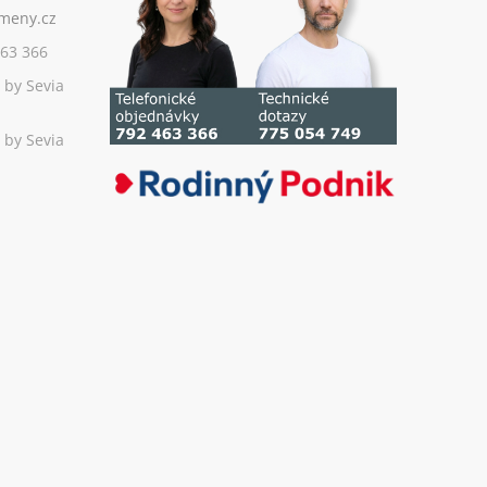
63 366
 by Sevia
 by Sevia