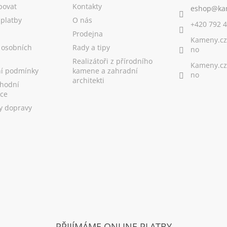
povat
Kontakty
platby
O nás
+420 792 4
Prodejna
Kameny.cz
 osobních
Rady a tipy
no
Realizátoři z přírodního
Kameny.cz
í podmínky
kamene a zahradní
no
architekti
hodní
ce
y dopravy
PŘIJÍMÁME ONLINE PLATBY