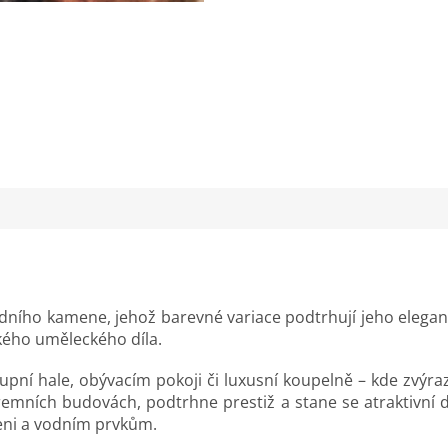
rodního kamene, jehož barevné variace podtrhují jeho elegan
kého uměleckého díla.
stupní hale, obývacím pokoji či luxusní koupelně – kde zvýr
remních budovách, podtrhne prestiž a stane se atraktivní 
leni a vodním prvkům.