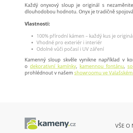
Každý onyxový sloup je originál s nezaměnite
dlouhodobou hodnotu. Onyx je tradičně spojován
Vlastnosti:
100% přírodní kámen – každý kus je originá
Vhodné pro exteriér i interiér
Odolné vůči počasí i UV záření
Kamenný sloup skvěle vynikne například v k
o
dekorativní kamínky
,
kamennou fontánu
,
s
prohlédnout v našem
showroomu ve Valašském 
Z
á
VŠE O
p