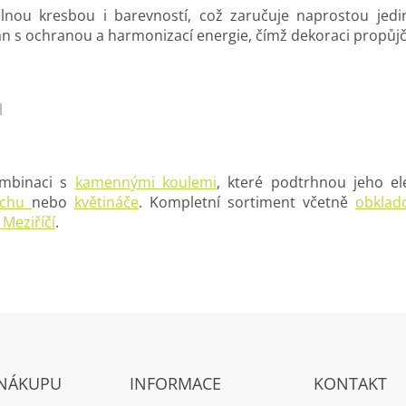
lnou kresbou i barevností, což zaručuje naprostou jedi
 s ochranou a harmonizací energie, čímž dekoraci propůjčuj
l
ombinaci s
kamennými koulemi
, které podtrhnou jeho el
ochu
nebo
květináče
. Kompletní sortiment včetně
obklad
Meziříčí
.
 NÁKUPU
INFORMACE
KONTAKT