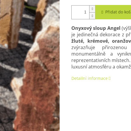
Přidat do koš
Onyxový sloup Angel
(výš
je jedinečná dekorace z 
žluté, krémové, oranžov
zvýrazňuje přirozeno
monumentálně a vynikn
reprezentativních místech. 
luxusní atmosféru a okamži
Detailní informace