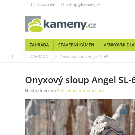
Přejít
792463366
eshop@kameny.cz
na
obsah
ZAHRADA
STAVEBNÍ KÁMEN
VENKOVNÍ DLA
Domů
ZAHRADA
Onyxový sloup Angel SL-65
Onyxový sloup Angel SL-
Průměrné
Neohodnoceno
Podrobnosti hodnocení
hodnocení
produktu
je
0,0
z
5
hvězdiček.