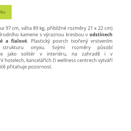
íku
ka 97 cm, váha 89 kg, přibližné rozměry 21 x 22 cm)
přírodního kamene s výraznou kresbou v
odstínech
é a fialové
. Plastický povrch tvořený vrstvením
u strukturu onyxu. Svými rozměry působí
e jako solitér v interiéru, na zahradě i v
V hotelech, kancelářích či wellness centrech vytváří
tě přitahuje pozornost.