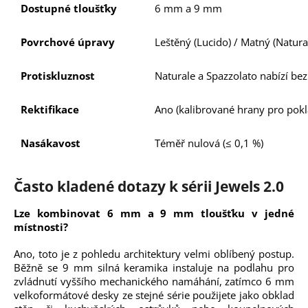
Dostupné tloušťky
6 mm a 9 mm
Povrchové úpravy
Leštěný (Lucido) / Matný (Natura
Protiskluznost
Naturale a Spazzolato nabízí be
Rektifikace
Ano (kalibrované hrany pro pok
Nasákavost
Téměř nulová (≤ 0,1 %)
Často kladené dotazy k sérii Jewels 2.0
Lze kombinovat 6 mm a 9 mm tloušťku v jedné
místnosti?
Ano, toto je z pohledu architektury velmi oblíbený postup.
Běžně se 9 mm silná keramika instaluje na podlahu pro
zvládnutí vyššího mechanického namáhání, zatímco 6 mm
velkoformátové desky ze stejné série použijete jako obklad