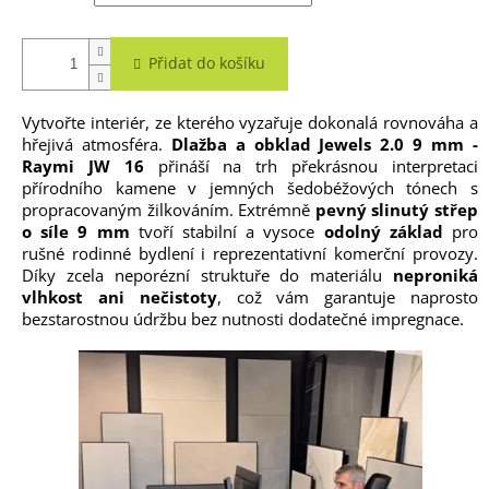
Přidat do košíku
Vytvořte interiér, ze kterého vyzařuje dokonalá rovnováha a
hřejivá atmosféra.
Dlažba a obklad Jewels 2.0 9 mm -
Raymi JW 16
přináší na trh překrásnou interpretaci
přírodního kamene v jemných šedobéžových tónech s
propracovaným žilkováním. Extrémně
pevný slinutý střep
o síle 9 mm
tvoří stabilní a vysoce
odolný základ
pro
rušné rodinné bydlení i reprezentativní komerční provozy.
Díky zcela neporézní struktuře do materiálu
neproniká
vlhkost ani nečistoty
, což vám garantuje naprosto
bezstarostnou údržbu bez nutnosti dodatečné impregnace.