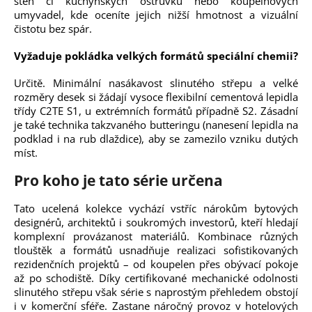
stěn či kuchyňských ostrůvků nebo koupelnových
umyvadel, kde oceníte jejich nižší hmotnost a vizuální
čistotu bez spár.
Vyžaduje pokládka velkých formátů speciální chemii?
Určitě. Minimální nasákavost slinutého střepu a velké
rozměry desek si žádají vysoce flexibilní cementová lepidla
třídy C2TE S1, u extrémních formátů případně S2. Zásadní
je také technika takzvaného butteringu (nanesení lepidla na
podklad i na rub dlaždice), aby se zamezilo vzniku dutých
míst.
Pro koho je tato série určena
Tato ucelená kolekce vychází vstříc nárokům bytových
designérů, architektů i soukromých investorů, kteří hledají
komplexní provázanost materiálů. Kombinace různých
tlouštěk a formátů usnadňuje realizaci sofistikovaných
rezidenčních projektů – od koupelen přes obývací pokoje
až po schodiště. Díky certifikované mechanické odolnosti
slinutého střepu však série s naprostým přehledem obstojí
i v komerční sféře. Zastane náročný provoz v hotelových