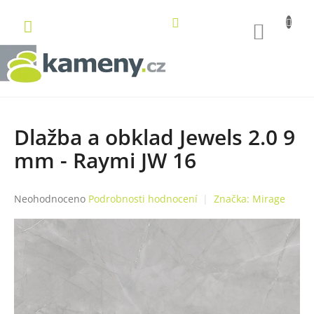
Přejít
na
NÁKUP
obsah
KOŠÍK
Dlažba a obklad Jewels 2.0 9
mm - Raymi JW 16
Průměrné
Neohodnoceno
Podrobnosti hodnocení
Značka:
Mirage
hodnocení
produktu
je
0,0
z
5
hvězdiček.