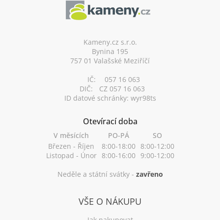
p
a
t
í
Kameny.cz s.r.o.
Bynina 195
757 01 Valašské Meziříčí
IČ:
057 16 063
DIČ:
CZ 057 16 063
ID datové schránky: wyr98ts
Otevírací doba
V měsících
PO-PÁ
SO
Březen - Říjen
8:00-18:00
8:00-12:00
Listopad - Únor
8:00-16:00
9:00-12:00
Neděle a státní svátky -
zavřeno
VŠE O NÁKUPU
Jak nakupovat