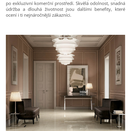
po exkluzivní komerční prostředí. Skvělá odolnost, snadná
údržba a dlouhá životnost jsou dalšími benefity, které
ocení i ti nejnáročnější zákazníci.