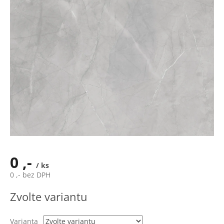
0 ,-
/ ks
0 ,- bez DPH
Měrná
Zvolte variantu
cena:
Varianta