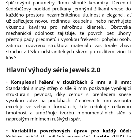
špičkovými parametry 9mm slinuté keramiky. Decentní
šedobéžový podklad protkaný jemnými žilkami vnese do
každého prostoru nezaměnitelnou útulnost a eleganci, ať
už zařizujete novou rodinnou koupelnu, nebo navrhujete
vkusnou kavárnu pro náročnou klientelu. Obrovská
mechanická odolnost zajišťuje, že povrch bez úhony
přestojí pády předmětů i vysokou frekvenci pohybu osob,
zatímco uzavřená struktura materiálu vás trvale zbaví
strachu z těžko odstranitelných skvrn po rozlitém vínu či
kávě.
Hlavní výhody série Jewels 2.0
•
Komplexní řešení v tloušťkách 6 mm a 9 mm:
Standardní slinutý střep o síle 9 mm poskytuje vynikající
strukturální pevnost, díky čemuž s přehledem snese
vysokou zátěž na podlahách. Ztenčená 6 mm varianta
exceluje ve velkých formátech, kde redukuje celkovou
hmotnost a umožňuje tvorbu monumentálních stěn s
naprostým minimem rušivých spár.
•
Variabilita povrchových úprav pro každý účel:
Kolekce nabízí tři odlišná zpracování.
Lucido (LUC)
je