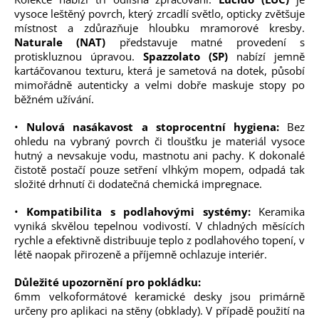
vysoce leštěný povrch, který zrcadlí světlo, opticky zvětšuje
místnost a zdůrazňuje hloubku mramorové kresby.
Naturale (NAT)
představuje matné provedení s
protiskluznou úpravou.
Spazzolato (SP)
nabízí jemně
kartáčovanou texturu, která je sametová na dotek, působí
mimořádně autenticky a velmi dobře maskuje stopy po
běžném užívání.
•
Nulová nasákavost a stoprocentní hygiena:
Bez
ohledu na vybraný povrch či tloušťku je materiál vysoce
hutný a nevsakuje vodu, mastnotu ani pachy. K dokonalé
čistotě postačí pouze setření vlhkým mopem, odpadá tak
složité drhnutí či dodatečná chemická impregnace.
•
Kompatibilita s podlahovými systémy:
Keramika
vyniká skvělou tepelnou vodivostí. V chladných měsících
rychle a efektivně distribuuje teplo z podlahového topení, v
létě naopak přirozeně a příjemně ochlazuje interiér.
Důležité upozornění pro pokládku:
6mm velkoformátové keramické desky jsou primárně
určeny pro aplikaci na stěny (obklady). V případě použití na