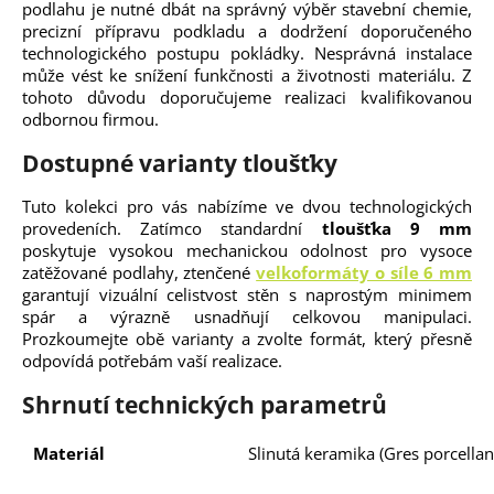
podlahu je nutné dbát na správný výběr stavební chemie,
precizní přípravu podkladu a dodržení doporučeného
technologického postupu pokládky. Nesprávná instalace
může vést ke snížení funkčnosti a životnosti materiálu. Z
tohoto důvodu doporučujeme realizaci kvalifikovanou
odbornou firmou.
Dostupné varianty tloušťky
Tuto kolekci pro vás nabízíme ve dvou technologických
provedeních. Zatímco standardní
tloušťka 9 mm
poskytuje vysokou mechanickou odolnost pro vysoce
zatěžované podlahy, ztenčené
velkoformáty o síle 6 mm
garantují vizuální celistvost stěn s naprostým minimem
spár a výrazně usnadňují celkovou manipulaci.
Prozkoumejte obě varianty a zvolte formát, který přesně
odpovídá potřebám vaší realizace.
Shrnutí technických parametrů
Materiál
Slinutá keramika (Gres porcellan