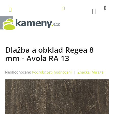
Přejít
na
NÁKUP
obsah
KOŠÍK
Dlažba a obklad Regea 8
mm - Avola RA 13
Průměrné
Neohodnoceno
Podrobnosti hodnocení
Značka:
Mirage
hodnocení
produktu
je
0,0
z
5
hvězdiček.