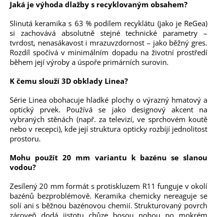
Jaká je výhoda dlažby s recyklovaným obsahem?
Slinutá keramika s 63 % podílem recyklátu (jako je ReGea)
si zachovává absolutně stejné technické parametry –
tvrdost, nenasákavost i mrazuvzdornost – jako běžný gres.
Rozdíl spočívá v minimálním dopadu na životní prostředí
během její výroby a úspoře primárních surovin.
K čemu slouží 3D obklady Linea?
Série Linea obohacuje hladké plochy o výrazný hmatový a
optický prvek. Používá se jako designový akcent na
vybraných stěnách (např. za televizí, ve sprchovém koutě
nebo v recepci), kde její struktura opticky rozbíjí jednolitost
prostoru.
Mohu použít 20 mm variantu k bazénu se slanou
vodou?
Zesílený 20 mm formát s protiskluzem R11 funguje v okolí
bazénů bezproblémově. Keramika chemicky nereaguje se
solí ani s běžnou bazénovou chemií. Strukturovaný povrch
zároveň dodá jistotu chůze bosou nohou po mokrém