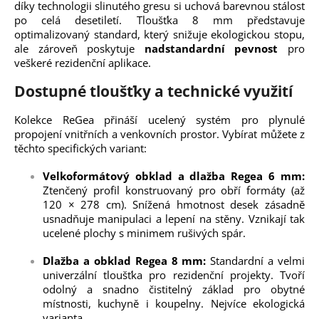
díky technologii slinutého gresu si uchová barevnou stálost
po celá desetiletí. Tloušťka 8 mm představuje
optimalizovaný standard, který snižuje ekologickou stopu,
ale zároveň poskytuje
nadstandardní pevnost
pro
veškeré rezidenční aplikace.
Dostupné tloušťky a technické využití
Kolekce ReGea přináší ucelený systém pro plynulé
propojení vnitřních a venkovních prostor. Vybírat můžete z
těchto specifických variant:
Velkoformátový obklad a dlažba Regea 6 mm:
Ztenčený profil konstruovaný pro obří formáty (až
120 × 278 cm). Snížená hmotnost desek zásadně
usnadňuje manipulaci a lepení na stěny. Vznikají tak
ucelené plochy s minimem rušivých spár.
Dlažba a obklad Regea 8 mm:
Standardní a velmi
univerzální tloušťka pro rezidenční projekty. Tvoří
odolný a snadno čistitelný základ pro obytné
místnosti, kuchyně i koupelny. Nejvíce ekologická
varianta.