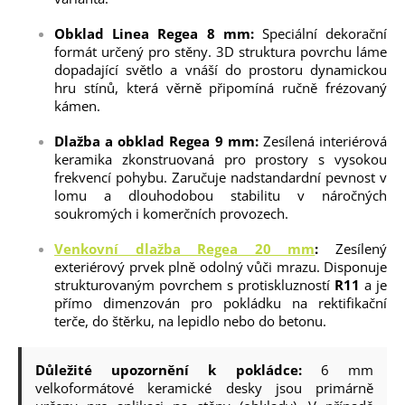
Obklad Linea Regea 8 mm:
Speciální dekorační
formát určený pro stěny. 3D struktura povrchu láme
dopadající světlo a vnáší do prostoru dynamickou
hru stínů, která věrně připomíná ručně frézovaný
kámen.
Dlažba a obklad Regea 9 mm:
Zesílená interiérová
keramika zkonstruovaná pro prostory s vysokou
frekvencí pohybu. Zaručuje nadstandardní pevnost v
lomu a dlouhodobou stabilitu v náročných
soukromých i komerčních provozech.
Venkovní dlažba Regea 20 mm
:
Zesílený
exteriérový prvek plně odolný vůči mrazu. Disponuje
strukturovaným povrchem s protiskluzností
R11
a je
přímo dimenzován pro pokládku na rektifikační
terče, do štěrku, na lepidlo nebo do betonu.
Důležité upozornění k pokládce:
6 mm
velkoformátové keramické desky jsou primárně