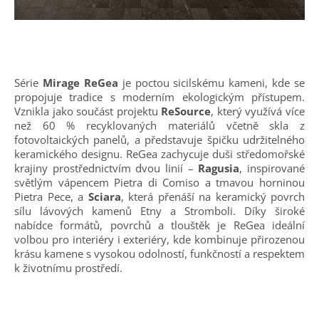
Série
Mirage ReGea
je poctou sicilskému kameni, kde se
propojuje tradice s moderním ekologickým přístupem.
Vznikla jako součást projektu
ReSource
, který využívá více
než 60 % recyklovaných materiálů včetně skla z
fotovoltaických panelů, a představuje špičku udržitelného
keramického designu. ReGea zachycuje duši středomořské
krajiny prostřednictvím dvou linií –
Ragusia
, inspirované
světlým vápencem Pietra di Comiso a tmavou horninou
Pietra Pece, a
Sciara
, která přenáší na keramický povrch
sílu lávových kamenů Etny a Stromboli. Díky široké
nabídce formátů, povrchů a tlouštěk je ReGea ideální
volbou pro interiéry i exteriéry, kde kombinuje přirozenou
krásu kamene s vysokou odolností, funkčností a respektem
k životnímu prostředí.