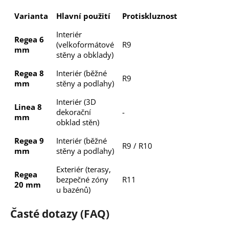
Varianta
Hlavní použití
Protiskluznost
Interiér
Regea 6
(velkoformátové
R9
mm
stěny a obklady)
Regea 8
Interiér (běžné
R9
mm
stěny a podlahy)
Interiér (3D
Linea 8
dekorační
-
mm
obklad stěn)
Regea 9
Interiér (běžné
R9 / R10
mm
stěny a podlahy)
Exteriér (terasy,
Regea
bezpečné zóny
R11
20 mm
u bazénů)
Časté dotazy (FAQ)