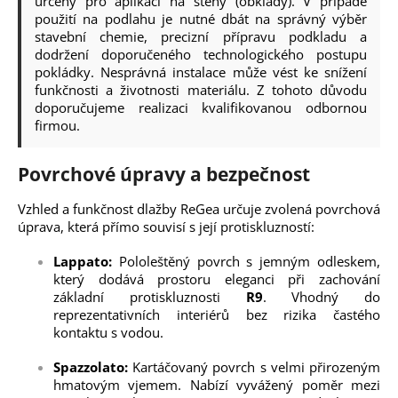
určeny pro aplikaci na stěny (obklady). V případě
použití na podlahu je nutné dbát na správný výběr
stavební chemie, precizní přípravu podkladu a
dodržení doporučeného technologického postupu
pokládky. Nesprávná instalace může vést ke snížení
funkčnosti a životnosti materiálu. Z tohoto důvodu
doporučujeme realizaci kvalifikovanou odbornou
firmou.
Povrchové úpravy a bezpečnost
Vzhled a funkčnost dlažby ReGea určuje zvolená povrchová
úprava, která přímo souvisí s její protiskluzností:
Lappato:
Pololeštěný povrch s jemným odleskem,
který dodává prostoru eleganci při zachování
základní protiskluznosti
R9
. Vhodný do
reprezentativních interiérů bez rizika častého
kontaktu s vodou.
Spazzolato:
Kartáčovaný povrch s velmi přirozeným
hmatovým vjemem. Nabízí vyvážený poměr mezi