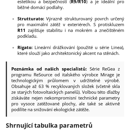
estetikou a bezpečností (
R9/R10
) a je ideální pro
běžné domácí podlahy.
Strutturato:
Výrazně strukturovaný povrch určený
pro maximální zátěž v exteriérech. S protiskluzem
R11
zajišťuje stabilitu i na mokrém a znečištěném
podkladu.
Rigato:
Lineární drážkování (použité u série Linea),
které slouží jako architektonický akcent na stěnách.
Poznámka od našich specialistů:
Série ReGea z
programu ReSource od italského výrobce Mirage je
technologickým průlomem v udržitelné výrobě.
Obsahuje až 63 % recyklovaných složek (včetně skla
ze starých fotovoltaických panelů). Volbou této dlažby
získáváte nejen nekompromisní technické parametry
pro vysoce zatěžované plochy, ale také se aktivně
podílíte na snižování ekologické zátěže.
Shrnující tabulka parametrů