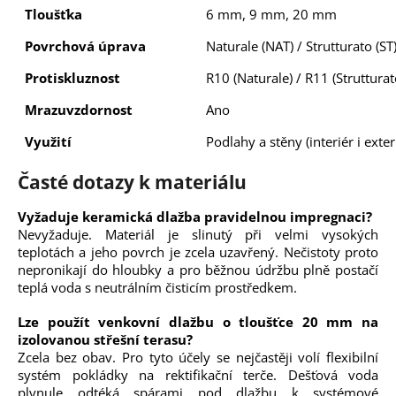
Tloušťka
6 mm, 9 mm, 20 mm
Povrchová úprava
Naturale (NAT) / Strutturato (ST
Protiskluznost
R10 (Naturale) / R11 (Strutturat
Mrazuvzdornost
Ano
Využití
Podlahy a stěny (interiér i exter
Časté dotazy k materiálu
Vyžaduje keramická dlažba pravidelnou impregnaci?
Nevyžaduje. Materiál je slinutý při velmi vysokých
teplotách a jeho povrch je zcela uzavřený. Nečistoty proto
nepronikají do hloubky a pro běžnou údržbu plně postačí
teplá voda s neutrálním čisticím prostředkem.
Lze použít venkovní dlažbu o tloušťce 20 mm na
izolovanou střešní terasu?
Zcela bez obav. Pro tyto účely se nejčastěji volí flexibilní
systém pokládky na rektifikační terče. Dešťová voda
plynule odtéká spárami pod dlažbu k systémové