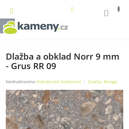
Přejít
na
NÁKUP
obsah
KOŠÍK
Dlažba a obklad Norr 9 mm
- Grus RR 09
Průměrné
Neohodnoceno
Podrobnosti hodnocení
Značka:
Mirage
hodnocení
produktu
je
0,0
z
5
hvězdiček.