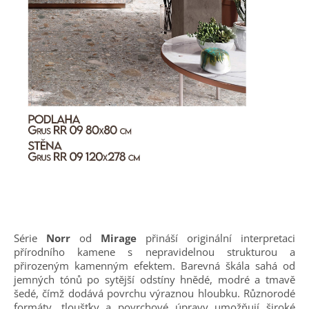
Série
Norr
od
Mirage
přináší originální interpretaci
přírodního kamene s nepravidelnou strukturou a
přirozeným kamenným efektem. Barevná škála sahá od
jemných tónů po sytější odstíny hnědé, modré a tmavě
šedé, čímž dodává povrchu výraznou hloubku. Různorodé
formáty, tloušťky a povrchové úpravy umožňují široké