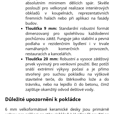
absolutním minimem dělících spár. Skvěle
poslouží pro velkorysé realizace interiérových
obkladů v koupelnách, reprezentativních
firemních halách nebo při aplikaci na fasády
budov.
Tloušťka 9 mm:
Standardní robustní formát
dimenzovaný pro spolehlivou každodenní
pochůznou zátěž. Funguje jako stabilní a pevná
podlaha v rezidenčním bydlení i v trvale
namáhaných komerčních provozech,
restauracích a kancelářích.
Tloušťka 20 mm:
Robustní a vysoce zátěžový
prvek vyvinutý pro venkovní použití. Bez potíží
snáší extrémní výkyvy počasí a je přímo
stvořený pro suchou pokládku na výškově
stavitelné terče, do štěrkového lože a do
trávníku, nebo na lepidlo či do betonu, čímž
zajišťuje okamžitý odvod dešťové vody.
Důležité upozornění k pokládce
6 mm velkoformátové keramické desky jsou primárně