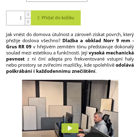
Přidat do košíku
Jak vnést do domova útulnost a zároveň získat povrch, který
přežije doslova všechno?
Dlažba a obklad Norr 9 mm -
Grus RR 09
v hřejivém zemitém tónu představuje dokonalý
soulad mezi estetikou a funkčností. Její
vysoká mechanická
pevnost
z ní činí adepta pro frekventované vstupní haly
nebo prostory se zvířecími mazlíčky, kde spolehlivě
odolává
poškrábání i každodennímu znečištění
.