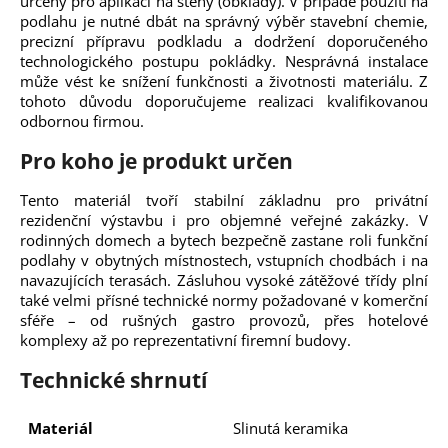
určeny pro aplikaci na stěny (obklady). V případě použití na
podlahu je nutné dbát na správný výběr stavební chemie,
precizní přípravu podkladu a dodržení doporučeného
technologického postupu pokládky. Nesprávná instalace
může vést ke snížení funkčnosti a životnosti materiálu. Z
tohoto důvodu doporučujeme realizaci kvalifikovanou
odbornou firmou.
Pro koho je produkt určen
Tento materiál tvoří stabilní základnu pro privátní
rezidenční výstavbu i pro objemné veřejné zakázky. V
rodinných domech a bytech bezpečně zastane roli funkční
podlahy v obytných místnostech, vstupních chodbách i na
navazujících terasách. Zásluhou vysoké zátěžové třídy plní
také velmi přísné technické normy požadované v komerční
sféře – od rušných gastro provozů, přes hotelové
komplexy až po reprezentativní firemní budovy.
Technické shrnutí
Materiál
Slinutá keramika