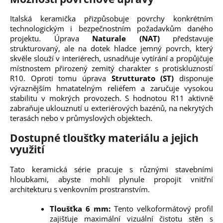
Italská keramička přizpůsobuje povrchy konkrétním
technologickým i bezpečnostním požadavkům daného
projektu. Úprava
Naturale (NAT)
představuje
strukturovaný, ale na dotek hladce jemný povrch, který
skvěle slouží v interiérech, usnadňuje vytírání a propůjčuje
místnostem přirozený zemitý charakter s protiskluzností
R10. Oproti tomu úprava
Strutturato (ST)
disponuje
výraznějším hmatatelným reliéfem a zaručuje vysokou
stabilitu v mokrých provozech. S hodnotou R11 aktivně
zabraňuje uklouznutí u exteriérových bazénů, na nekrytých
terasách nebo v průmyslových objektech.
Dostupné tloušťky materiálu a jejich
využití
Tato keramická série pracuje s různými stavebními
hloubkami, abyste mohli plynule propojit vnitřní
architekturu s venkovním prostranstvím.
Tloušťka 6 mm:
Tento velkoformátový profil
zajišťuje maximální vizuální čistotu stěn s