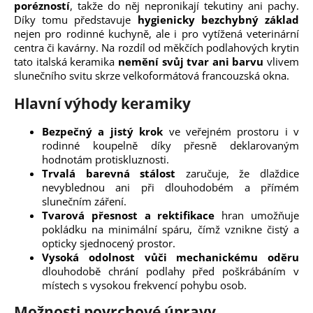
porézností
, takže do něj nepronikají tekutiny ani pachy.
Díky tomu představuje
hygienicky bezchybný základ
nejen pro rodinné kuchyně, ale i pro vytížená veterinární
centra či kavárny. Na rozdíl od měkčích podlahových krytin
tato italská keramika
nemění svůj tvar ani barvu
vlivem
slunečního svitu skrze velkoformátová francouzská okna.
Hlavní výhody keramiky
Bezpečný a jistý krok
ve veřejném prostoru i v
rodinné koupelně díky přesně deklarovaným
hodnotám protiskluznosti.
Trvalá barevná stálost
zaručuje, že dlaždice
nevyblednou ani při dlouhodobém a přímém
slunečním záření.
Tvarová přesnost a rektifikace
hran umožňuje
pokládku na minimální spáru, čímž vznikne čistý a
opticky sjednocený prostor.
Vysoká odolnost vůči mechanickému oděru
dlouhodobě chrání podlahy před poškrábáním v
místech s vysokou frekvencí pohybu osob.
Možnosti povrchové úpravy