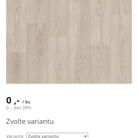
0 ,-
/ ks
0 ,- bez DPH
Měrná
Zvolte variantu
cena:
Varianta