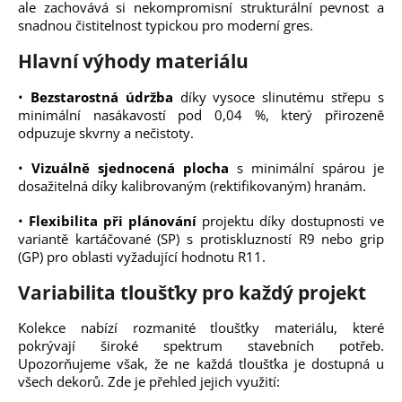
ale zachovává si nekompromisní strukturální pevnost a
snadnou čistitelnost typickou pro moderní gres.
Hlavní výhody materiálu
•
Bezstarostná údržba
díky vysoce slinutému střepu s
minimální nasákavostí pod 0,04 %, který přirozeně
odpuzuje skvrny a nečistoty.
•
Vizuálně sjednocená plocha
s minimální spárou je
dosažitelná díky kalibrovaným (rektifikovaným) hranám.
•
Flexibilita při plánování
projektu díky dostupnosti ve
variantě kartáčované (SP) s protiskluzností R9 nebo grip
(GP) pro oblasti vyžadující hodnotu R11.
Variabilita tloušťky pro každý projekt
Kolekce nabízí rozmanité tloušťky materiálu, které
pokrývají široké spektrum stavebních potřeb.
Upozorňujeme však, že ne každá tloušťka je dostupná u
všech dekorů. Zde je přehled jejich využití: