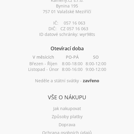
Kameny.cz s.r.o.
Bynina 195
757 01 Valašské Meziříčí
IČ:
057 16 063
DIČ:
CZ 057 16 063
ID datové schránky: wyr98ts
Otevírací doba
V měsících
PO-PÁ
SO
Březen - Říjen
8:00-18:00
8:00-12:00
Listopad - Únor
8:00-16:00
9:00-12:00
Neděle a státní svátky -
zavřeno
VŠE O NÁKUPU
Jak nakupovat
Způsoby platby
Doprava
Ochrana osobních údajů