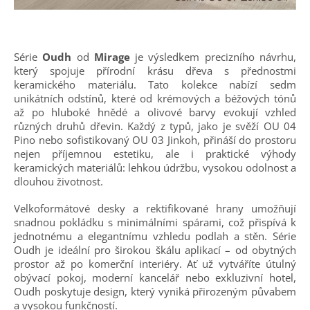
Série
Oudh
od
Mirage
je výsledkem precizního návrhu,
který spojuje přírodní krásu dřeva s přednostmi
keramického materiálu. Tato kolekce nabízí sedm
unikátních odstínů, které od krémových a béžových tónů
až po hluboké hnědé a olivové barvy evokují vzhled
různých druhů dřevin. Každý z typů, jako je svěží OU 04
Pino nebo sofistikovaný OU 03 Jinkoh, přináší do prostoru
nejen příjemnou estetiku, ale i praktické výhody
keramických materiálů: lehkou údržbu, vysokou odolnost a
dlouhou životnost.
Velkoformátové desky a rektifikované hrany umožňují
snadnou pokládku s minimálními spárami, což přispívá k
jednotnému a elegantnímu vzhledu podlah a stěn. Série
Oudh je ideální pro širokou škálu aplikací – od obytných
prostor až po komerční interiéry. Ať už vytváříte útulný
obývací pokoj, moderní kancelář nebo exkluzivní hotel,
Oudh poskytuje design, který vyniká přirozeným půvabem
a vysokou funkčností.