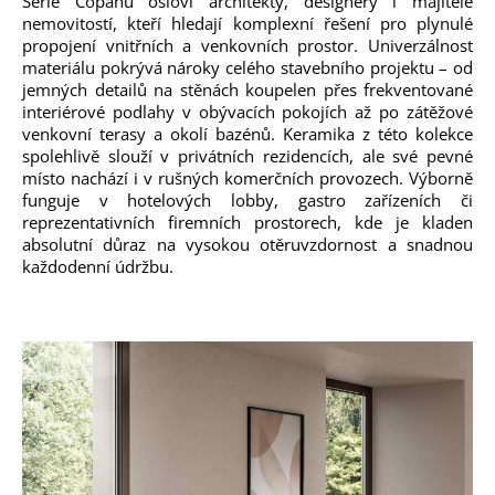
Série Copahu osloví architekty, designéry i majitele
nemovitostí, kteří hledají komplexní řešení pro plynulé
propojení vnitřních a venkovních prostor. Univerzálnost
materiálu pokrývá nároky celého stavebního projektu – od
jemných detailů na stěnách koupelen přes frekventované
interiérové podlahy v obývacích pokojích až po zátěžové
venkovní terasy a okolí bazénů. Keramika z této kolekce
spolehlivě slouží v privátních rezidencích, ale své pevné
místo nachází i v rušných komerčních provozech. Výborně
funguje v hotelových lobby, gastro zařízeních či
reprezentativních firemních prostorech, kde je kladen
absolutní důraz na vysokou otěruvzdornost a snadnou
každodenní údržbu.