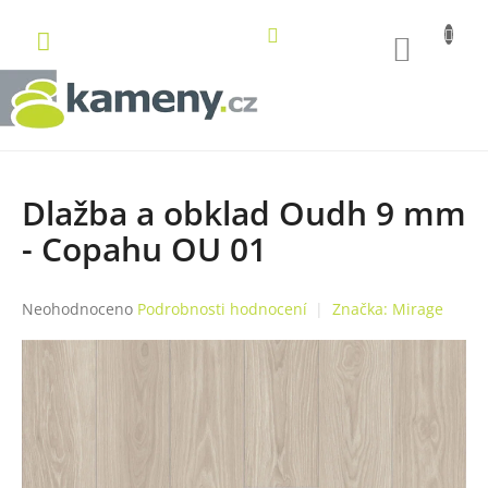
Přejít
na
NÁKUP
obsah
KOŠÍK
Dlažba a obklad Oudh 9 mm
- Copahu OU 01
Průměrné
Neohodnoceno
Podrobnosti hodnocení
Značka:
Mirage
hodnocení
produktu
je
0,0
z
5
hvězdiček.