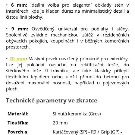
•
6 mm:
Ideální volba pro elegantní obklady stěn v
interiérech, kde je kladen důraz na minimalistický detail a
čistou linii plochy.
•
9 mm:
Osvědčený univerzál pro podlahy i stěny.
Spolehlivě zvládne mechanickou zátěž v rezidenčních
obývacích pokojích, koupelnách i v běžných komerčních
prostorech.
•
20 mm
:
Masivní prvek navržený primárně pro exteriéry.
Lze jej pokládat nasucho na rektifikační terče, do
štěrkového lože či trávníku, ale také klasicky přilepit
flexibilním lepidlem nebo uložit přímo do betonu pro
dosažení maximální nosnosti, například u pojezdových
ploch.
Technické parametry ve zkratce
Materiál:
Slinutá keramika (Gres)
Tloušťka:
20 mm
Povrch a
Kartáčovaný (SP) - R9 / Grip (GP) -