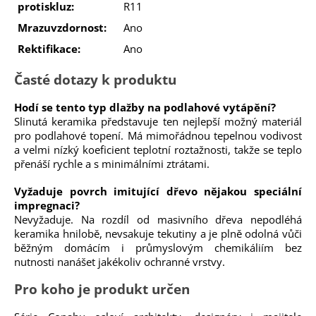
protiskluz:
R11
Mrazuvzdornost:
Ano
Rektifikace:
Ano
Časté dotazy k produktu
Hodí se tento typ dlažby na podlahové vytápění?
Slinutá keramika představuje ten nejlepší možný materiál
pro podlahové topení. Má mimořádnou tepelnou vodivost
a velmi nízký koeficient teplotní roztažnosti, takže se teplo
přenáší rychle a s minimálními ztrátami.
Vyžaduje povrch imitující dřevo nějakou speciální
impregnaci?
Nevyžaduje. Na rozdíl od masivního dřeva nepodléhá
keramika hnilobě, nevsakuje tekutiny a je plně odolná vůči
běžným domácím i průmyslovým chemikáliím bez
nutnosti nanášet jakékoliv ochranné vrstvy.
Pro koho je produkt určen