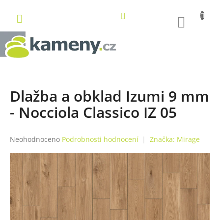
Přejít
na
NÁKUP
obsah
KOŠÍK
Dlažba a obklad Izumi 9 mm
- Nocciola Classico IZ 05
Průměrné
Neohodnoceno
Podrobnosti hodnocení
Značka:
Mirage
hodnocení
produktu
je
0,0
z
5
hvězdiček.