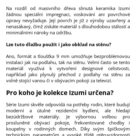
Na rozdíl od masivního dřeva slinutá keramika Izumi
žádnou speciální impregnaci, voskování ani povrchové
úpravy nevyžaduje. Její povrch je již z výroby uzavřený a
nenasákavý, čímž získáte materiál s dlouhodobou stálostí a
minimálními nároky na údržbu.
Lze tuto dlažbu použít i jako obklad na stěnu?
Ano, formát a tloušťka 9 mm umožňuje bezproblémovou
instalaci jak na podlahu, tak na stěnu. Velmi často se tento
materiál využívá k vytvoření designové celistvosti,
například jako plynulý přechod z podlahy na stěnu za
volně stojící vanou či v obývacím pokoji za televizí.
Pro koho je kolekce Izumi určena?
Série Izumi skvěle odpovídá na potřeby rodin, které budují
moderní a útulné rezidenční bydlení, ale hledají
bezúdržbové materiály. Je výbornou volbou pro
prosluněné obývací pokoje, frekventované chodby i
koupelny v rodinných domech. Díky svým špičkovým
technickým parametrům a vysoké třídě otěruvzdornosti