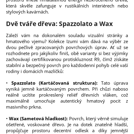
která skvěle zafunguje v rustikálních interiérech nebo
stylových kavárnách.
Dvě tváře dřeva: Spazzolato a Wax
Záleží vám na dokonalém souladu vizuální stránky a
hmatového vjemu? Kolekce Izumi vám dává na výběr ze
dvou pečlivě zpracovaných povrchových úprav. Ať už se
rozhodnete pro jakýkoliv finiš, obě varianty si bez výjimky
zachovávají certifikovanou protiskluznost R9, čímž získáte
stabilní a bezpečný povrch pro každodenní pohyb celé vaší
rodiny i domácích mazlíčků:
•
Spazzolato (Kartáčovaná struktura):
Tato úprava
vyniká jemně kartáčovaným povrchem. Při chůzi naboso
reálně ucítíte prokreslený reliéf dřevních vláken, což
maximálně umocňuje autentický hmatový pocit z
masivního prkna.
•
Wax (Sametová hladkost):
Povrch, který věrně simuluje
ošetřené, voskované dřevo. Je na dotek znatelně hladší,
propůjčuje prostoru decentní odlesk a díky jemnější