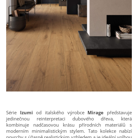
Série
Izumi
od italského výrobce
Mirage
představuje
jedinečnou reinterpretaci dubového dřeva, která
kombinuje nadčasovou krásu přírodních materiálů s
moderním minimalistickým stylem. Tato kolekce nabízí
povrchy s úžasně realistickým vzhledem a je ideální volbou