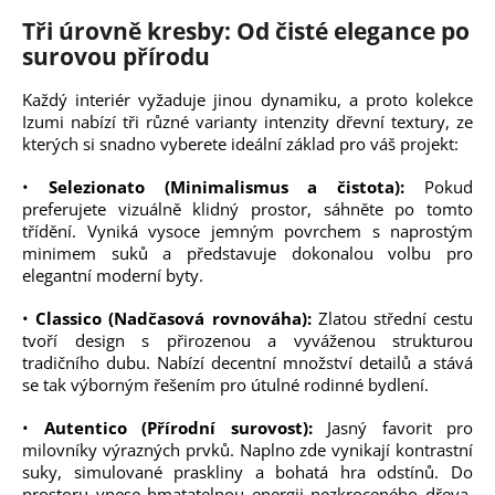
Tři úrovně kresby: Od čisté elegance po
surovou přírodu
Každý interiér vyžaduje jinou dynamiku, a proto kolekce
Izumi nabízí tři různé varianty intenzity dřevní textury, ze
kterých si snadno vyberete ideální základ pro váš projekt:
•
Selezionato (Minimalismus a čistota):
Pokud
preferujete vizuálně klidný prostor, sáhněte po tomto
třídění. Vyniká vysoce jemným povrchem s naprostým
minimem suků a představuje dokonalou volbu pro
elegantní moderní byty.
•
Classico (Nadčasová rovnováha):
Zlatou střední cestu
tvoří design s přirozenou a vyváženou strukturou
tradičního dubu. Nabízí decentní množství detailů a stává
se tak výborným řešením pro útulné rodinné bydlení.
•
Autentico (Přírodní surovost):
Jasný favorit pro
milovníky výrazných prvků. Naplno zde vynikají kontrastní
suky, simulované praskliny a bohatá hra odstínů. Do
prostoru vnese hmatatelnou energii nezkroceného dřeva,