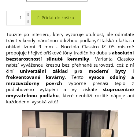
Přidat do košíku
Toužíte po interiéru, který vyzařuje útulnost, ale odmítáte
trávit víkendy náročnou údržbou podlahy? Italská dlažba a
obklad Izumi 9 mm - Nocciola Classico IZ 05 mistrně
propojuje hřejivé oříškové tóny tradičního dubu s
absolutní
bezstarostností slinuté keramiky
. Varianta Classico
nabízí vyváženou kresbu bez přehnané surovosti, což z ní
činí
univerzální základ pro moderní byty i
frekventované kavárny
. Tento
vysoce odolný a
mrazuvzdorný povrch
výborně přenáší teplo z
podlahového vytápění a vy získáte
stoprocentně
omyvatelnou podlahu
, které neublíží rozlité nápoje ani
každodenní vysoká zátěž.