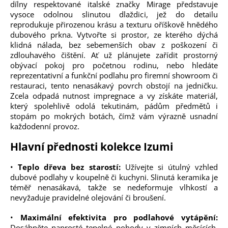
dílny respektované italské značky Mirage představuje
vysoce odolnou slinutou dlaždici, jež do detailu
reprodukuje přirozenou krásu a texturu oříškově hnědého
dubového prkna. Vytvořte si prostor, ze kterého dýchá
klidná nálada, bez sebemenších obav z poškození či
zdlouhavého čištění. Ať už plánujete zařídit prostorný
obývací pokoj pro početnou rodinu, nebo hledáte
reprezentativní a funkční podlahu pro firemní showroom či
restauraci, tento nenasákavý povrch obstojí na jedničku.
Zcela odpadá nutnost impregnace a vy získáte materiál,
který spolehlivě odolá tekutinám, pádům předmětů i
stopám po mokrých botách, čímž vám výrazně usnadní
každodenní provoz.
Hlavní přednosti kolekce Izumi
•
Teplo dřeva bez starostí:
Užívejte si útulný vzhled
dubové podlahy v koupelně či kuchyni. Slinutá keramika je
téměř nenasákavá, takže se nedeformuje vlhkostí a
nevyžaduje pravidelné olejování či broušení.
•
Maximální efektivita pro podlahové vytápění:
Dosáhněte naprosté tepelné pohody v zimních měsících.