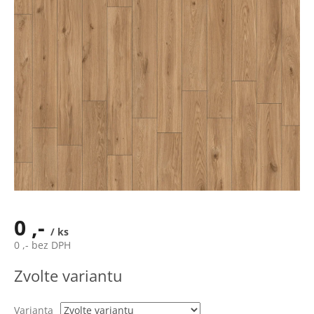
0 ,-
/ ks
0 ,- bez DPH
Měrná
Zvolte variantu
cena:
Varianta