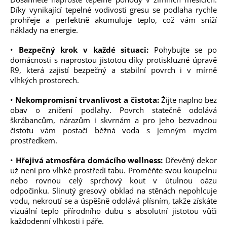
Díky vynikající tepelné vodivosti gresu se podlaha rychle
prohřeje a perfektně akumuluje teplo, což vám sníží
náklady na energie.
•
Bezpečný krok v každé situaci:
Pohybujte se po
domácnosti s naprostou jistotou díky protiskluzné úpravě
R9, která zajistí bezpečný a stabilní povrch i v mírně
vlhkých prostorech.
•
Nekompromisní trvanlivost a čistota:
Žijte naplno bez
obav o zničení podlahy. Povrch statečně odolává
škrábancům, nárazům i skvrnám a pro jeho bezvadnou
čistotu vám postačí běžná voda s jemným mycím
prostředkem.
•
Hřejivá atmosféra domácího wellness:
Dřevěný dekor
už není pro vlhké prostředí tabu. Proměňte svou koupelnu
nebo rovnou celý sprchový kout v útulnou oázu
odpočinku. Slinutý gresový obklad na stěnách nepohlcuje
vodu, nekroutí se a úspěšně odolává plísním, takže získáte
vizuální teplo přírodního dubu s absolutní jistotou vůči
každodenní vlhkosti i páře.