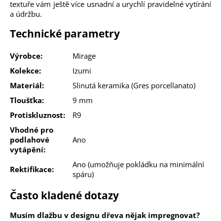
textuře vám ještě více usnadní a urychlí pravidelné vytírání
a údržbu.
Technické parametry
Výrobce:
Mirage
Kolekce:
Izumi
Materiál:
Slinutá keramika (Gres porcellanato)
Tloušťka:
9 mm
Protiskluznost:
R9
Vhodné pro
podlahové
Ano
vytápění:
Ano (umožňuje pokládku na minimální
Rektifikace:
spáru)
Často kladené dotazy
Musím dlažbu v designu dřeva nějak impregnovat?