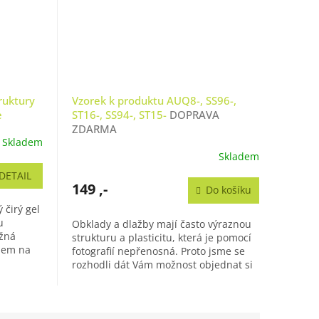
ruktury
Vzorek k produktu AUQ8-, SS96-,
e
ST16-, SS94-, ST15-
DOPRAVA
ZDARMA
Skladem
Skladem
DETAIL
149 ,-
Do košíku
 čirý gel
u
Obklady a dlažby mají často výraznou
ižná
strukturu a plasticitu, která je pomocí
edem na
fotografií nepřenosná. Proto jsme se
rozhodli dát Vám možnost objednat si
vzorek obkladu či...