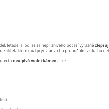
y
del, letadel a lodí se za nepříznivého počasí výrazně
zlepšuj
do kuliček, které mizí pryč z povrchu prouděním vzduchu 
rotectu
neulpívá
vodní kámen
a rez.
fekt