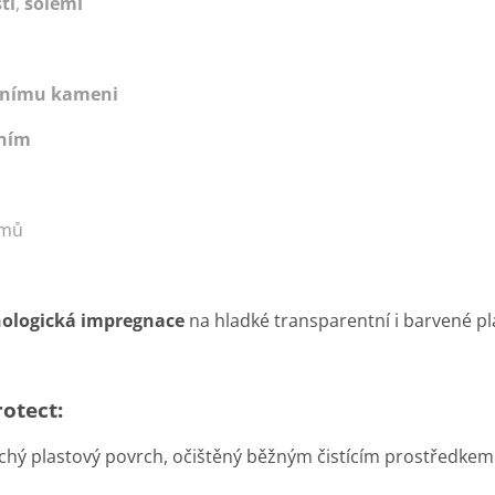
ti
,
solemi
nímu kameni
ením
smů
ologická
impregnace
na hladké transparentní i barvené pl
otect:
suchý plastový povrch, očištěný běžným čistícím prostředke