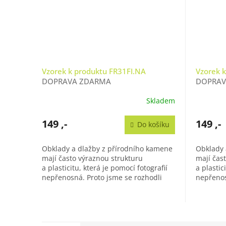
Vzorek k produktu FR31FI.NA
Vzorek k
DOPRAVA ZDARMA
DOPRAV
Skladem
149 ,-
149 ,-
Do košíku
Obklady a dlažby z přírodního kamene
Obklady 
mají často výraznou strukturu
mají čas
a plasticitu, která je pomocí fotografií
a plastic
nepřenosná. Proto jsme se rozhodli
nepřenos
dát Vám možnost objednat si vzorek...
dát Vám 