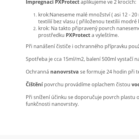
Impregnaci PXProtect
aplikujeme ve 2 krocích:
krok:Naneseme malé množství ( asi 12 - 20
textilií bez vlasu ( přiloženou textilii mod
krok: Na takto připravený povrch naneseme
prostředku
PXProtect
a vyleštíme.
Při nanášení čističe i ochranného přípravku po
Spotřeba je cca 15ml/m2, balení 500ml vystačí n
Ochranná
nanovrstva
se formuje 24 hodin při t
Čištění
povrchu provádíme oplachem čistou
vo
Při snížení účinku se doporučuje povrch plastu
funkčnosti nanovrstvy.