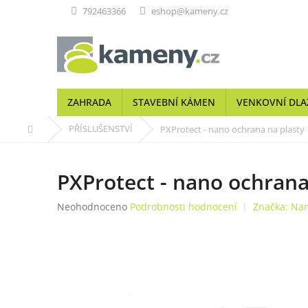
Přejít
792463366
eshop@kameny.cz
na
obsah
ZAHRADA
STAVEBNÍ KÁMEN
VENKOVNÍ DLA
Domů
PŘÍSLUŠENSTVÍ
PXProtect - nano ochrana na plasty
PXProtect - nano ochrana
Průměrné
Neohodnoceno
Podrobnosti hodnocení
Značka:
Nan
hodnocení
produktu
je
0,0
z
5
hvězdiček.