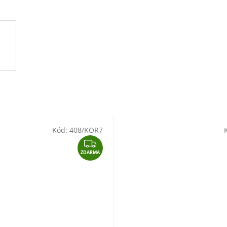
Kód:
408/KOR7
Z
ZDARMA
D
A
R
M
A