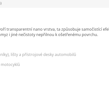
)
oří transparentní nano vrstva, ta způsobuje samočistící efe
hmyz i jiné nečistoty nepřilnou k ošetřenému povrchu.
níky), lišty a přístrojové desky
automobilů
i
motocyklů