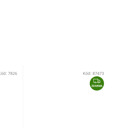
Kód:
7826
Kód:
87473
Z
ZDARMA
D
A
R
M
A