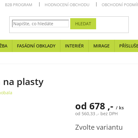
B2B PROGRAM
HODNOCENÍ OBCHODU
OBCHODNÍ PODMÍ
HLEDAT
ŽBA
FASÁDNÍ OBKLADY
INTERIÉR
MIRAGE
PŘÍSLUŠ
 na plasty
obala
od
678 ,-
/ ks
od
560,33 ,-
bez DPH
Měrná
Zvolte variantu
cena: