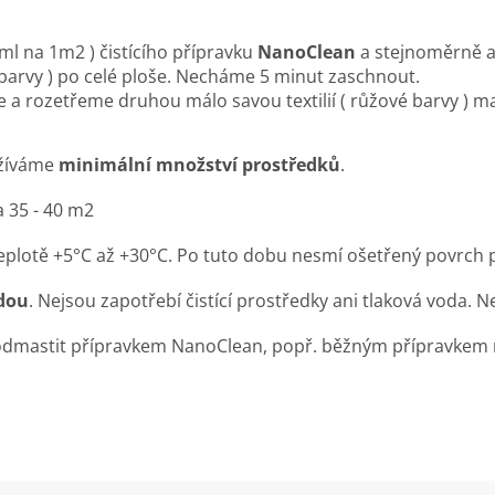
 ml na 1m
2
) čistícího přípravku
NanoClean
a stejnoměrně a
ré barvy ) po celé ploše. Necháme 5 minut zaschnout.
 a rozetřeme druhou málo savou textilií ( růžové barvy ) m
užíváme
minimální množství prostředků
.
a 35 - 40 m2
eplotě +5°C až +30°C. Po tuto dobu nesmí ošetřený povrch p
dou
. Nejsou zapotřebí čistící prostředky ani tlaková voda. N
 odmastit přípravkem NanoClean, popř. běžným přípravkem n