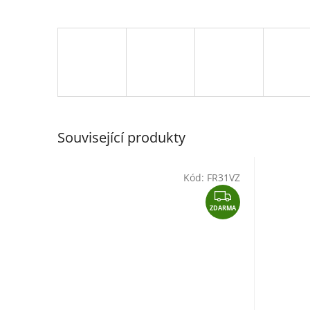
Související produkty
Kód:
FR31VZ
Z
ZDARMA
D
A
R
M
A