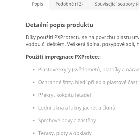
Popis
Podobné (12)
Související soubory (4
Detailní popis produktu
Díky použití PXProtectu se na povrchu plastu utv
vodou či deštěm. Veškerá špína, posypové soli, 
Použití impregnace PXProtect:
Plastové kryty (světlometů, blatníky a náraz
Ochranné
štíty
,
hledí
přileb a plastové část
Překryt kokpitu
letadel
Lodní
okna
a lukny
jachet
a člunů
Sprchové boxy
a zástěny
Terasy
, ploty a obklady