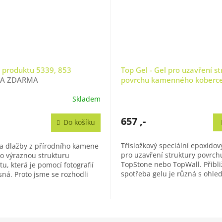
 produktu 5339, 853
Top Gel - Gel pro uzavření st
A ZDARMA
povrchu kamenného koberc
Skladem
657 ,-
Do košíku
Třisložkový speciální epoxidový
a dlažby z přírodního kamene
pro uzavření struktury povrch
to výraznou strukturu
TopStone nebo TopWall. Přibl
itu, která je pomocí fotografií
spotřeba gelu je různá s ohl
ná. Proto jsme se rozhodli
použitou frakci kamínků a je...
možnost objednat si vzorek...