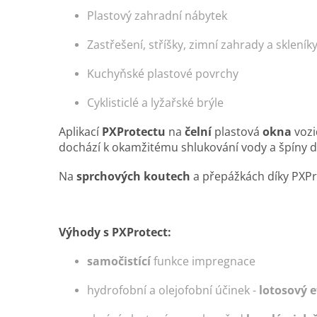
Plastový
zahradní nábytek
Zastřešení
, stříšky, zimní zahrady a skleník
Kuchyňské
plastové povrchy
Cyklisticlé a lyžařské
brýle
Aplikací
PXProtectu
na
čelní
plastová
okna
vozi
dochází k okamžitému shlukování vody a špíny 
Na
sprchových koutech
a přepážkách díky PXP
Výhody s PXProtect:
samočistící
funkce impregnace
hydrofobní a olejofobní účinek -
lotosový e