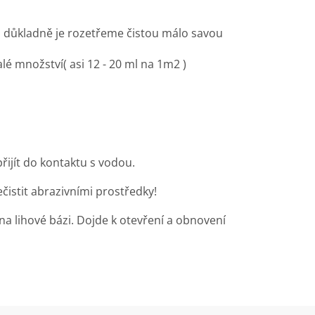
 důkladně je rozetřeme čistou málo savou
alé množství
( asi 12 - 20 ml na 1m
2
)
řijít do kontaktu s vodou.
ečistit abrazivními prostředky!
a lihové bázi. Dojde k otevření a obnovení