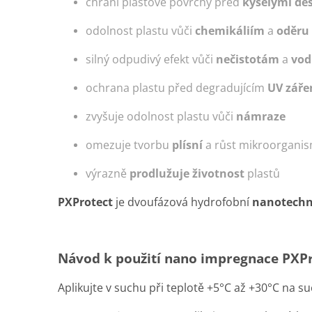
chrání plastové povrchy před
kyselými deš
odolnost plastu vůči
chemikáliím
a
oděru
silný odpudivý efekt vůči
nečistotám
a
vod
ochrana plastu před degradujícím
UV zář
zvyšuje odolnost plastu vůči
námraze
omezuje tvorbu
plísní
a růst mikroorgani
výrazně
prodlužuje životnost
plastů
PXProtect
je dvoufázová hydrofobní
nanotechn
Návod k použití nano impregnace PXPr
Aplikujte v suchu při teplotě +5°C až +30°C na 