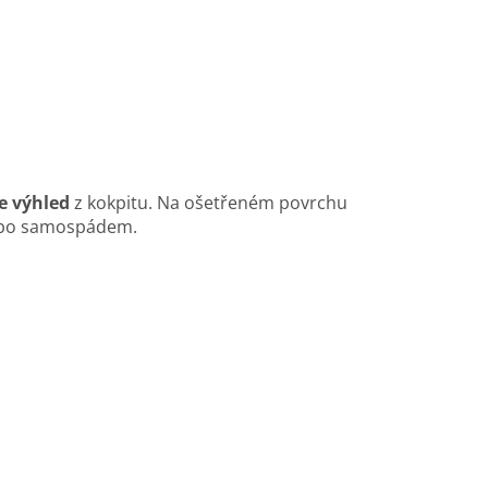
e výhled
z kokpitu. Na ošetřeném povrchu
nebo samospádem.