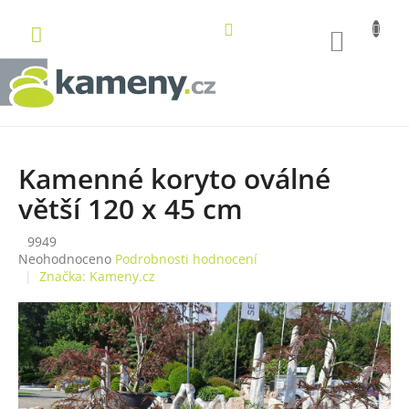
Přejít
na
NÁKUP
obsah
KOŠÍK
Kamenné koryto oválné
větší 120 x 45 cm
9949
Průměrné
Neohodnoceno
Podrobnosti hodnocení
hodnocení
Značka:
Kameny.cz
produktu
je
0,0
z
5
hvězdiček.