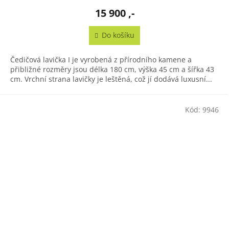
15 900 ,-
Do košíku
Čedičová lavička I je vyrobená z přírodního kamene a
přibližné rozměry jsou délka 180 cm, výška 45 cm a šířka 43
cm. Vrchní strana lavičky je leštěná, což jí dodává luxusní...
Kód:
9946