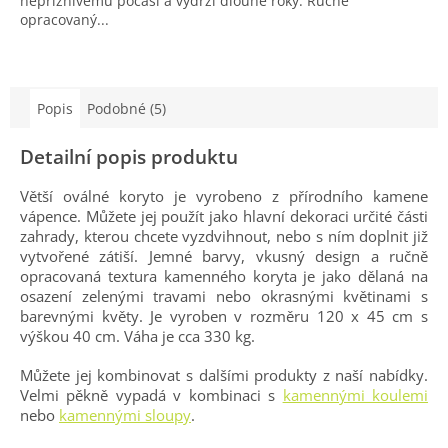
nepříznivému počasí a vydrží dlouhé roky. Ručně
opracovaný...
Popis
Podobné (5)
Detailní popis produktu
Větší oválné koryto je vyrobeno z přírodního kamene
vápence. Můžete jej použít jako hlavní dekoraci určité části
zahrady, kterou chcete vyzdvihnout, nebo s ním doplnit již
vytvořené zátiší. Jemné barvy, vkusný design a ručně
opracovaná textura kamenného koryta je jako dělaná na
osazení zelenými travami nebo okrasnými květinami s
barevnými květy. Je vyroben v rozměru 120 x 45 cm s
výškou 40 cm. Váha je cca 330 kg.
Můžete jej kombinovat s dalšími produkty z naší nabídky.
Velmi pěkně vypadá v kombinaci s
kamennými koulemi
nebo
kamennými sloupy
.