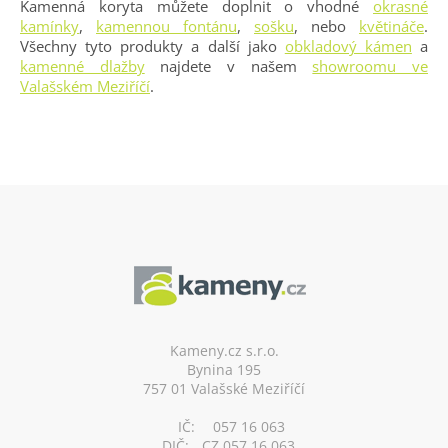
Kamenná koryta můžete doplnit o vhodné
okrasné
kamínky
,
kamennou fontánu
,
sošku
, nebo
květináče
.
Všechny tyto produkty a další jako
obkladový kámen
a
kamenné dlažby
najdete v našem
showroomu ve
Valašském Meziříčí
.
Z
á
p
a
t
í
Kameny.cz s.r.o.
Bynina 195
757 01 Valašské Meziříčí
IČ:
057 16 063
DIČ:
CZ 057 16 063