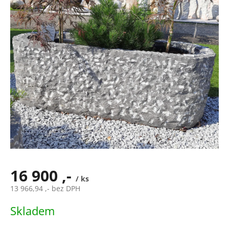
16 900 ,-
/ ks
13 966,94 ,- bez DPH
Měrná
Skladem
cena: