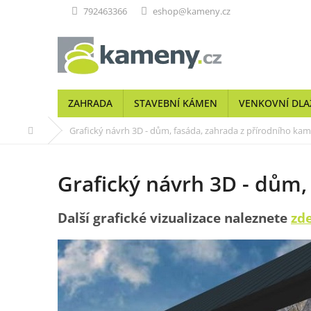
Přejít
792463366
eshop@kameny.cz
na
obsah
ZAHRADA
STAVEBNÍ KÁMEN
VENKOVNÍ DLA
Domů
Grafický návrh 3D - dům, fasáda, zahrada z přírodního ka
Grafický návrh 3D - dům,
Další grafické vizualizace naleznete
zde