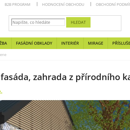
B2B PROGRAM
HODNOCENÍ OBCHODU
OBCHODNÍ PODMÍ
HLEDAT
ŽBA
FASÁDNÍ OBKLADY
INTERIÉR
MIRAGE
PŘÍSLUŠ
mene
 fasáda, zahrada z přírodního 
.