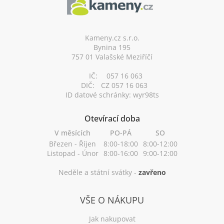
p
a
t
í
Kameny.cz s.r.o.
Bynina 195
757 01 Valašské Meziříčí
IČ:
057 16 063
DIČ:
CZ 057 16 063
ID datové schránky: wyr98ts
Otevírací doba
V měsících
PO-PÁ
SO
Březen - Říjen
8:00-18:00
8:00-12:00
Listopad - Únor
8:00-16:00
9:00-12:00
Neděle a státní svátky -
zavřeno
VŠE O NÁKUPU
Jak nakupovat