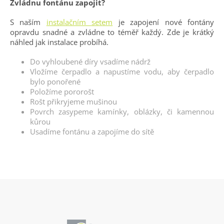
Zvládnu fontánu zapojit?
S naším
instalačním setem
je zapojení nové fontány
opravdu snadné a zvládne to téměř každý. Zde je krátký
náhled jak instalace probíhá.
Do vyhloubené díry vsadíme nádrž
Vložíme čerpadlo a napustíme vodu, aby čerpadlo
bylo ponořené
Položíme pororošt
Rošt přikryjeme mušinou
Povrch zasypeme kamínky, oblázky, či kamennou
kůrou
Usadíme fontánu a zapojíme do sítě
Z
á