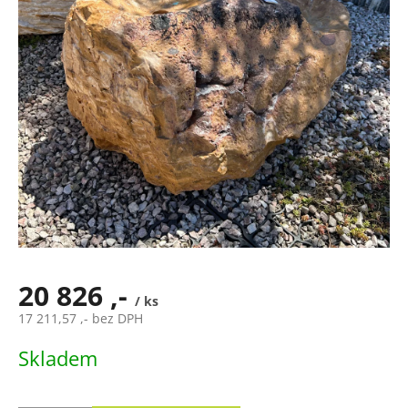
20 826 ,-
/ ks
17 211,57 ,- bez DPH
Měrná
Skladem
cena: