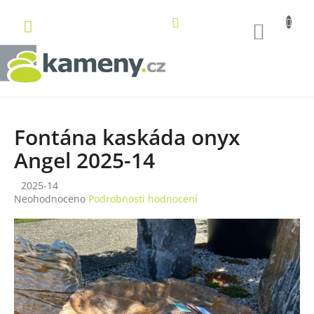
Přejít
na
NÁKUP
obsah
KOŠÍK
Fontána kaskáda onyx
Angel 2025-14
2025-14
Průměrné
Neohodnoceno
Podrobnosti hodnocení
hodnocení
produktu
je
0,0
z
5
hvězdiček.