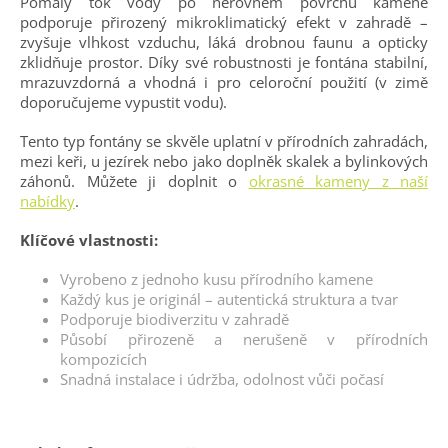
Pomalý tok vody po nerovném povrchu kamene
podporuje přirozený mikroklimatický efekt v zahradě –
zvyšuje vlhkost vzduchu, láká drobnou faunu a opticky
zklidňuje prostor. Díky své robustnosti je fontána stabilní,
mrazuvzdorná a vhodná i pro celoroční použití (v zimě
doporučujeme vypustit vodu).
Tento typ fontány se skvěle uplatní v přírodních zahradách,
mezi keři, u jezírek nebo jako doplněk skalek a bylinkových
záhonů. Můžete ji doplnit o
okrasné kameny
z naší
nabídky
.
Klíčové vlastnosti:
Vyrobeno z jednoho kusu přírodního kamene
Každý kus je originál – autentická struktura a tvar
Podporuje biodiverzitu v zahradě
Působí přirozeně a nerušeně v přírodních
kompozicích
Snadná instalace i údržba, odolnost vůči počasí