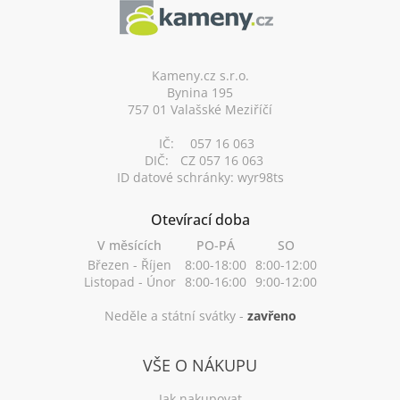
p
a
t
í
Kameny.cz s.r.o.
Bynina 195
757 01 Valašské Meziříčí
IČ:
057 16 063
DIČ:
CZ 057 16 063
ID datové schránky: wyr98ts
Otevírací doba
V měsících
PO-PÁ
SO
Březen - Říjen
8:00-18:00
8:00-12:00
Listopad - Únor
8:00-16:00
9:00-12:00
Neděle a státní svátky -
zavřeno
VŠE O NÁKUPU
Jak nakupovat