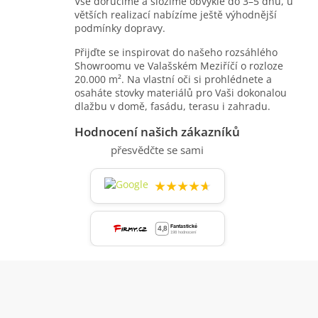
y
Vše doručíme a složíme obvykle do 3–5 dnů, u
v
větších realizací nabízíme ještě výhodnější
ý
podmínky dopravy.
p
Přijďte se inspirovat do našeho rozsáhlého
i
Showroomu ve Valašském Meziříčí o rozloze
s
20.000 m². Na vlastní oči si prohlédnete a
u
osaháte stovky materiálů pro Vaši dokonalou
dlažbu v domě, fasádu, terasu i zahradu.
Hodnocení našich zákazníků
přesvědčte se sami
★★★★★
Z
á