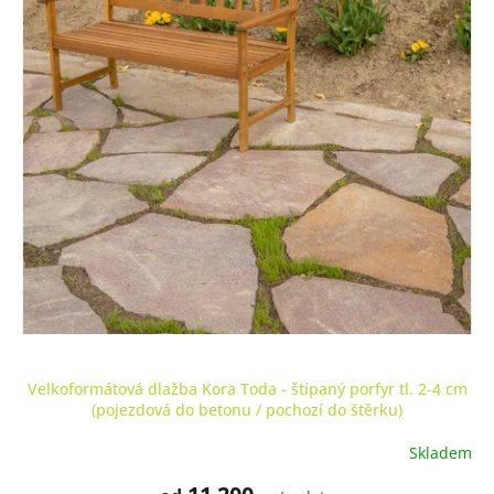
Velkoformátová dlažba Kora Toda - štípaný porfyr tl. 2-4 cm
(pojezdová do betonu / pochozí do štěrku)
Skladem
Průměrné
hodnocení