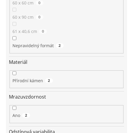
60 x 60 cm
0
60 x 90 cm
0
61 x 40,6 cm
0
Nepravidelný formát
2
Materiál
Přírodní kámen
2
Mrazuvzdornost
Ano
2
Odstínová variabilita