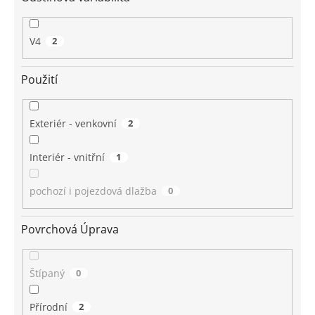
V4
2
Použití
Exteriér - venkovní
2
Interiér - vnitřní
1
pochozí i pojezdová dlažba
0
Povrchová Úprava
Štípaný
0
Přírodní
2