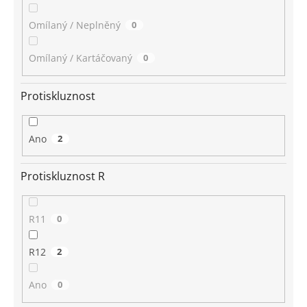
Omílaný / Neplněný
0
Omílaný / Kartáčovaný
0
Protiskluznost
Ano
2
Protiskluznost R
R11
0
R12
2
Ano
0