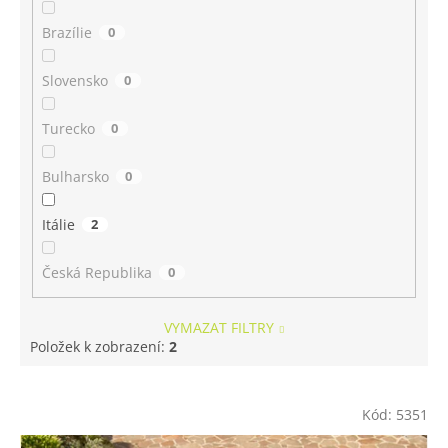
Brazílie
0
Slovensko
0
Turecko
0
Bulharsko
0
Itálie
2
Česká Republika
0
VYMAZAT FILTRY
Položek k zobrazení:
2
V
ý
Kód:
5351
p