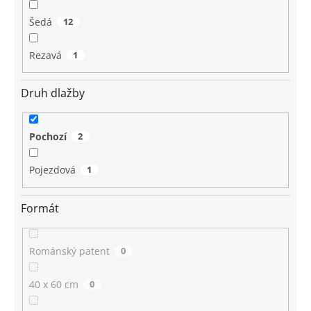
Šedá
12
Rezavá
1
Druh dlažby
Pochozí
2
Pojezdová
1
Formát
Románský patent
0
40 x 60 cm
0