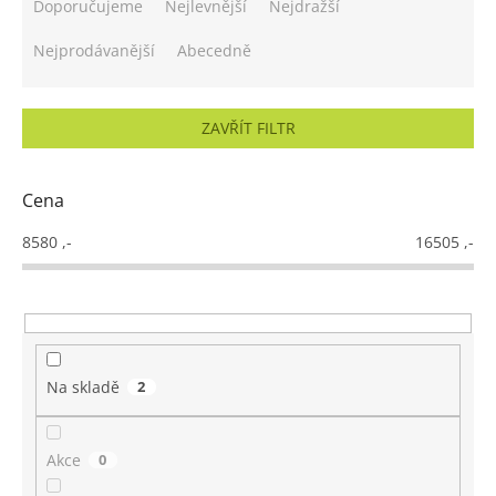
a
Doporučujeme
Nejlevnější
Nejdražší
z
e
Nejprodávanější
Abecedně
n
í
p
ZAVŘÍT FILTR
r
o
d
Cena
u
k
8580
,-
16505
,-
t
ů
Na skladě
2
Akce
0