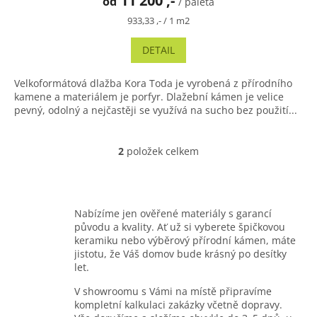
11 200 ,-
od
produktu
/ paleta
je
Měrná
933,33 ,- / 1 m2
5,0
cena:
z
DETAIL
5
hvězdiček.
Velkoformátová dlažba Kora Toda je vyrobená z přírodního
kamene a materiálem je porfyr. Dlažební kámen je velice
pevný, odolný a nejčastěji se využívá na sucho bez použití...
2
položek celkem
O
v
l
á
d
Nabízíme jen ověřené materiály s garancí
a
původu a kvality. Ať už si vyberete špičkovou
c
keramiku nebo výběrový přírodní kámen, máte
í
jistotu, že Váš domov bude krásný po desítky
p
let.
r
v
V showroomu s Vámi na místě připravíme
k
kompletní kalkulaci zakázky včetně dopravy.