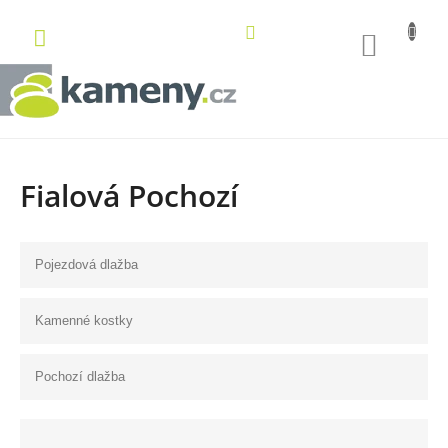
Přejít
na
NÁKUP
obsah
KOŠÍK
Fialová Pochozí
Pojezdová dlažba
Kamenné kostky
Pochozí dlažba
Ř