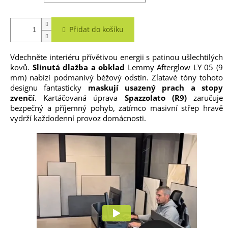
Přidat do košíku
Vdechněte interiéru přívětivou energii s patinou ušlechtilých
kovů.
Slinutá dlažba a obklad
Lemmy Afterglow LY 05 (9
mm) nabízí podmanivý béžový odstín. Zlatavé tóny tohoto
designu fantasticky
maskují usazený prach a stopy
zvenčí
. Kartáčovaná úprava
Spazzolato (R9)
zaručuje
bezpečný a příjemný pohyb, zatímco masivní střep hravě
vydrží každodenní provoz domácnosti.