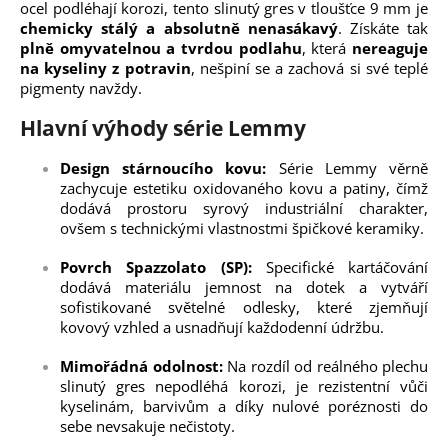
ocel podléhají korozi, tento slinutý gres v tloušťce 9 mm je
chemicky stálý a absolutně nenasákavý
. Získáte tak
plně omyvatelnou a tvrdou podlahu
, která
nereaguje
na kyseliny z potravin
, nešpiní se a zachová si své teplé
pigmenty navždy.
Hlavní výhody série Lemmy
Design stárnoucího kovu:
Série Lemmy věrně
zachycuje estetiku oxidovaného kovu a patiny, čímž
dodává prostoru syrový industriální charakter,
ovšem s technickými vlastnostmi špičkové keramiky.
Povrch Spazzolato (SP):
Specifické kartáčování
dodává materiálu jemnost na dotek a vytváří
sofistikované světelné odlesky, které zjemňují
kovový vzhled a usnadňují každodenní údržbu.
Mimořádná odolnost:
Na rozdíl od reálného plechu
slinutý gres nepodléhá korozi, je rezistentní vůči
kyselinám, barvivům a díky nulové poréznosti do
sebe nevsakuje nečistoty.