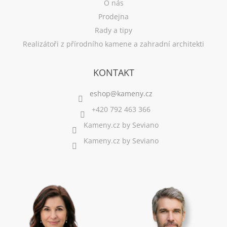
O nás
Prodejna
Rady a tipy
Realizátoři z přírodního kamene a zahradní architekti
KONTAKT
+420 792 463 366
Kameny.cz by Seviano
Kameny.cz by Seviano