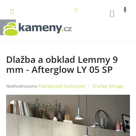
Přejít
na
NÁKUP
obsah
KOŠÍK
Dlažba a obklad Lemmy 9
mm - Afterglow LY 05 SP
Průměrné
Neohodnoceno
Podrobnosti hodnocení
Značka:
Mirage
hodnocení
produktu
je
0,0
z
5
hvězdiček.