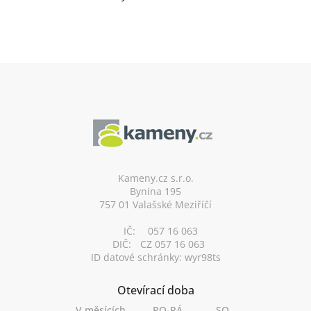
Z
á
p
a
t
í
Kameny.cz s.r.o.
Bynina 195
757 01 Valašské Meziříčí
IČ:
057 16 063
DIČ:
CZ 057 16 063
ID datové schránky: wyr98ts
Otevírací doba
V měsících
PO-PÁ
SO