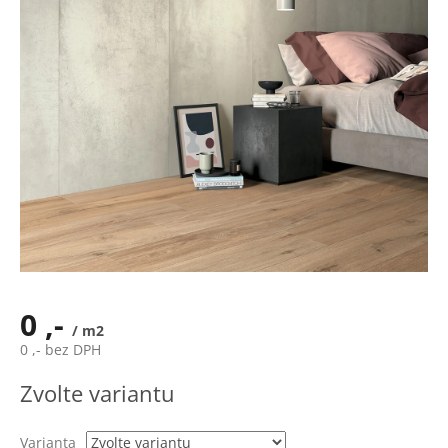
0 ,-
/ m2
0 ,- bez DPH
Měrná
Zvolte variantu
cena:
Varianta