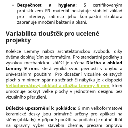
Bezpečnost a hygiena:
S certifikovaným
protiskluzem R9 materiál poskytuje stabilní základ
pro interiéry, zatímco jeho kompaktní struktura
zabraňuje množení bakterií a plísní.
Variabilita tlouštěk pro ucelené
projekty
Kolekce Lemmy nabízí architektonickou svobodu díky
dvěma doplňujícím se formátům. Pro standardní podlahy s
vysokou mechanickou zátěží je určena
Dlažba a obklad
Lemmy 9 mm
, která vyniká svou pevností v ohybu a
univerzálním použitím. Pro dosažení vizuálně celistvých
ploch s minimem spár na stěnách či nábytku je k dispozici
Velkoformátový obklad a dlažba Lemmy 6 mm
, který
umožňuje pokrýt velké plochy v jednotném designu bez
vizuálního přerušení.
Důležité upozornění k pokládce:
6 mm velkoformátové
keramické desky jsou primárně určeny pro aplikaci na
stěny (obklady). V případě použití na podlahu je nutné dbát
na správný výběr stavební chemie, precizní přípravu