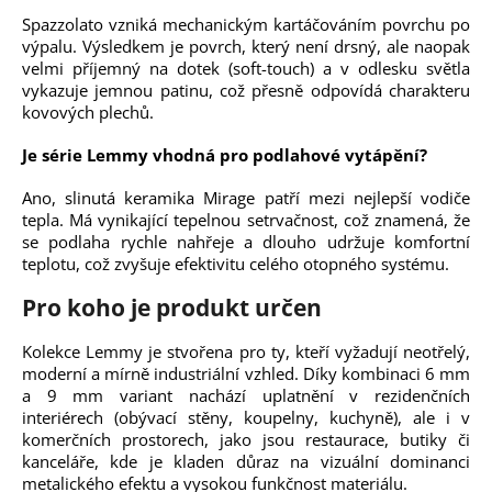
Spazzolato vzniká mechanickým kartáčováním povrchu po
výpalu. Výsledkem je povrch, který není drsný, ale naopak
velmi příjemný na dotek (soft-touch) a v odlesku světla
vykazuje jemnou patinu, což přesně odpovídá charakteru
kovových plechů.
Je série Lemmy vhodná pro podlahové vytápění?
Ano, slinutá keramika Mirage patří mezi nejlepší vodiče
tepla. Má vynikající tepelnou setrvačnost, což znamená, že
se podlaha rychle nahřeje a dlouho udržuje komfortní
teplotu, což zvyšuje efektivitu celého otopného systému.
Pro koho je produkt určen
Kolekce Lemmy je stvořena pro ty, kteří vyžadují neotřelý,
moderní a mírně industriální vzhled. Díky kombinaci 6 mm
a 9 mm variant nachází uplatnění v rezidenčních
interiérech (obývací stěny, koupelny, kuchyně), ale i v
komerčních prostorech, jako jsou restaurace, butiky či
kanceláře, kde je kladen důraz na vizuální dominanci
metalického efektu a vysokou funkčnost materiálu.