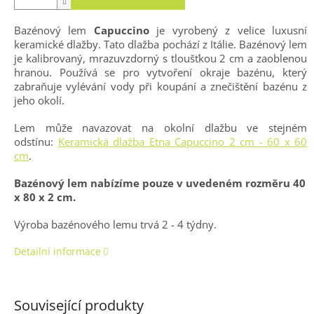
Bazénový lem
Capuccino
je vyrobený z velice luxusní
keramické dlažby. Tato dlažba pochází z Itálie. Bazénový lem
je kalibrovaný, mrazuvzdorný s tloušťkou 2 cm a zaoblenou
hranou. Používá se pro vytvoření okraje bazénu, který
zabraňuje vylévání vody při koupání a znečištění bazénu z
jeho okolí.
Lem může navazovat na okolní dlažbu ve stejném
odstínu:
Keramická dlažba Etna Capuccino 2 cm - 60 x 60
cm
.
Bazénový lem nabízíme pouze v uvedeném rozměru 40
x 80 x 2 cm.
Výroba bazénového lemu trvá 2 - 4 týdny.
Detailní informace
Související produkty