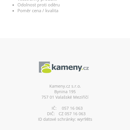
Odolnost proti oděru
Poměr cena / kvalita
Z
á
p
a
t
í
Kameny.cz s.r.o.
Bynina 195
757 01 Valašské Meziříčí
IČ:
057 16 063
DIČ:
CZ 057 16 063
ID datové schránky: wyr98ts