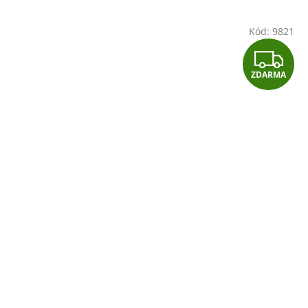
Kód:
9821
Z
ZDARMA
D
A
R
M
A