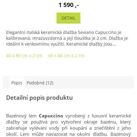
1 590 ,-
DETAIL
Elegantní italská keramická dlažba Seviano Capuccino je
kalibrovaná, mrazuvzdorná a její tloušťka je 2 cm. Dlažba je
ideální k venkovnímu využití. Keramické dlažby jsou...
40 x 80 cm x 2 cm
60 x 60 cm x 2 cm
Popis
Podobné (12)
Detailní popis produktu
Bazénový lem
Capuccino
vyrobený z luxusní keramické
dlažby se používá pro vytvoření okraje bazénu, který
zabraňuje vylévání vody při koupání a znečištění z jeho
okolí. Lem může navazovat na okolní dlažbu. Bazénový