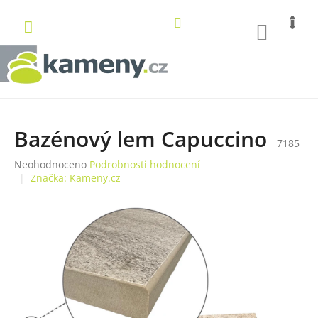
Přejít
na
NÁKUP
obsah
KOŠÍK
Bazénový lem Capuccino
7185
Průměrné
Neohodnoceno
Podrobnosti hodnocení
hodnocení
Značka:
Kameny.cz
produktu
je
0,0
z
5
hvězdiček.