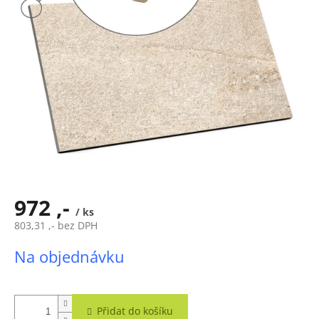
972 ,-
/ ks
803,31 ,- bez DPH
Měrná
Na objednávku
cena:
Přidat do košíku