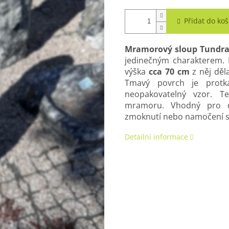
Přidat do koš
Mramorový sloup
Tundr
jedinečným charakterem
výška
cca 70 cm
z něj děl
Tmavý povrch je protká
neopakovatelný vzor. Te
mramoru. Vhodný pro do
zmoknutí nebo namočení se
Detailní informace