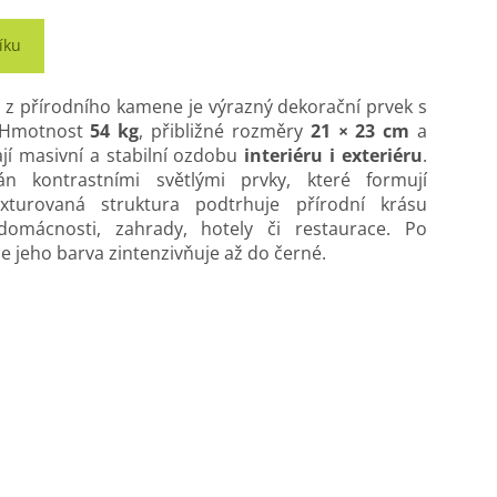
íku
a
z přírodního kamene je výrazný dekorační prvek s
. Hmotnost
54 kg
, přibližné rozměry
21 × 23 cm
a
ají masivní a stabilní ozdobu
interiéru i exteriéru
.
n kontrastními světlými prvky, které formují
xturovaná struktura podtrhuje přírodní krásu
mácnosti, zahrady, hotely či restaurace. Po
 jeho barva zintenzivňuje až do černé.