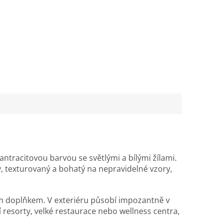
antracitovou barvou se světlými a bílými žílami.
ý, texturovaný a bohatý na nepravidelné vzory,
ým doplňkem. V exteriéru působí impozantně v
 resorty, velké restaurace nebo wellness centra,