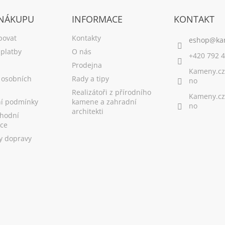
 NÁKUPU
INFORMACE
KONTAKT
povat
Kontakty
platby
O nás
+420 792 4
Prodejna
Kameny.cz
 osobních
Rady a tipy
no
Realizátoři z přírodního
Kameny.cz
í podmínky
kamene a zahradní
no
architekti
hodní
ce
y dopravy