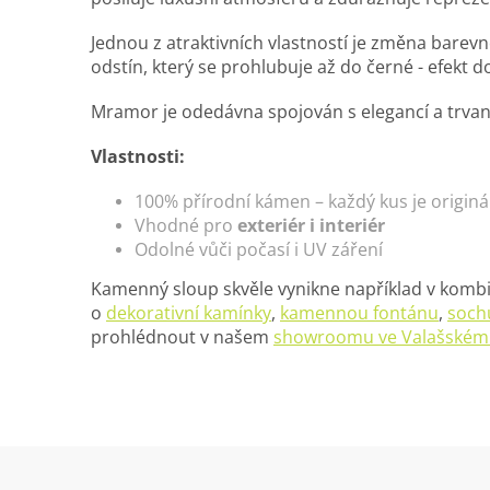
Jednou z atraktivních vlastností je změna barev
odstín, který se prohlubuje až do černé - efekt
Mramor je odedávna spojován s elegancí a trvanl
Vlastnosti:
100% přírodní kámen – každý kus je originá
Vhodné pro
exteriér i interiér
Odolné vůči počasí i UV záření
Kamenný sloup skvěle vynikne například v komb
o
dekorativní kamínky
,
kamennou fontánu
,
soc
prohlédnout v našem
showroomu ve Valašském 