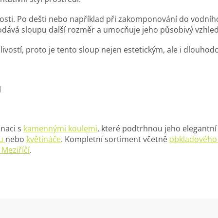
nosti. Po dešti nebo například při zakomponování do vodníh
 dodává sloupu další rozměr a umocňuje jeho působivý vzhled
ivostí, proto je tento sloup nejen estetickým, ale i dlouh
l
inaci s
kamennými koulemi
, které podtrhnou jeho elegantní
hu
nebo
květináče
. Kompletní sortiment včetně
obkladového
Meziříčí
.