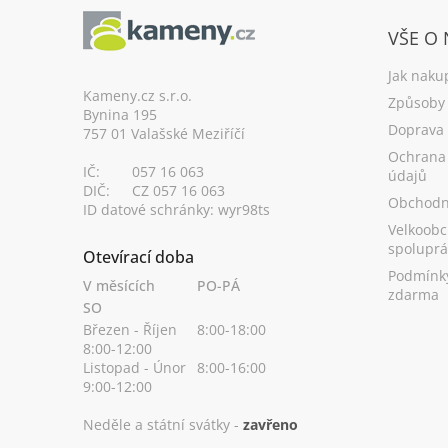
Z
á
VŠE O
p
a
Jak naku
t
Kameny.cz s.r.o.
Způsoby 
Bynina 195
í
Doprava
757 01 Valašské Meziříčí
Ochrana
IČ:
057 16 063
údajů
DIČ:
CZ 057 16 063
Obchodn
ID datové schránky: wyr98ts
Velkoobc
spoluprá
Otevírací doba
Podmínk
V měsících
PO-PÁ
zdarma
SO
Březen - Říjen
8:00-18:00
8:00-12:00
Listopad - Únor
8:00-16:00
9:00-12:00
Neděle a státní svátky -
zavřeno