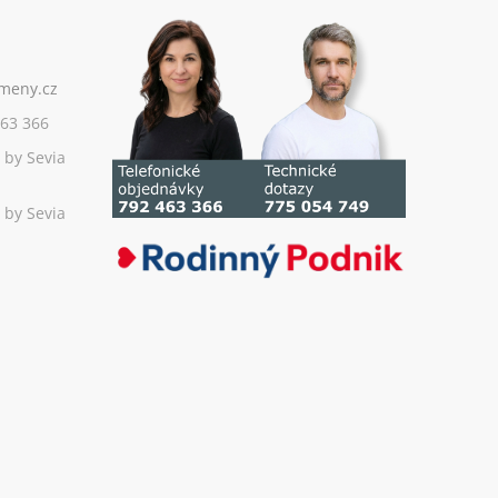
63 366
 by Sevia
 by Sevia