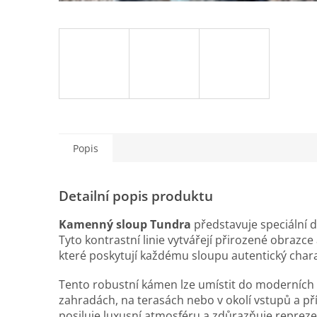
Popis
Detailní popis produktu
Kamenný sloup
Tundra
představuje speciální d
Tyto kontrastní linie vytvářejí přirozené obraz
které poskytují každému sloupu autentický chara
Tento robustní kámen lze umístit do moderních 
zahradách, na terasách nebo v okolí vstupů a pří
posiluje luxusní atmosféru a zdůrazňuje reprezen