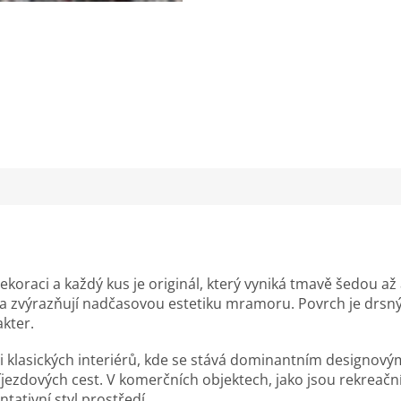
ekoraci a každý kus je originál, který vyniká tmavě šedou až 
ce a zvýrazňují nadčasovou estetiku mramoru. Povrch je drsn
kter.
i klasických interiérů, kde se stává dominantním designov
jezdových cest. V komerčních objektech, jako jsou rekreační
tativní styl prostředí.