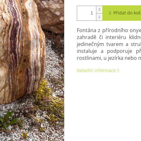
Přidat do koš
Fontána z přírodního onyxu
zahradě či interiéru klid
jedinečným tvarem a stru
instaluje a podporuje př
rostlinami, u jezírka nebo 
Detailní informace