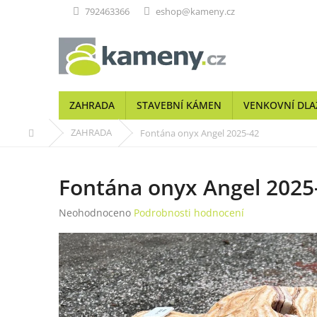
Přejít
792463366
eshop@kameny.cz
na
obsah
ZAHRADA
STAVEBNÍ KÁMEN
VENKOVNÍ DLA
Domů
ZAHRADA
Fontána onyx Angel 2025-42
Fontána onyx Angel 2025
Průměrné
Neohodnoceno
Podrobnosti hodnocení
hodnocení
produktu
je
0,0
z
5
hvězdiček.