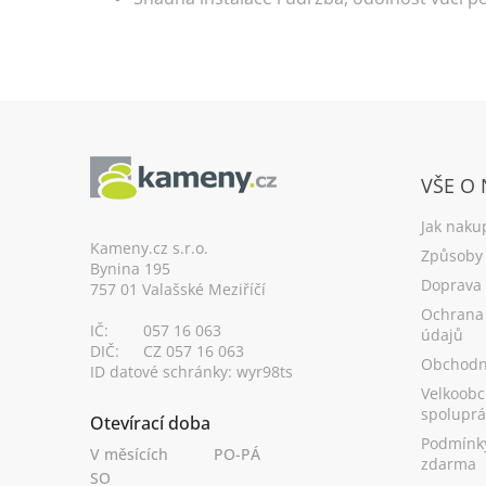
Z
á
VŠE O
p
a
Jak naku
t
Kameny.cz s.r.o.
Způsoby 
Bynina 195
í
Doprava
757 01 Valašské Meziříčí
Ochrana
IČ:
057 16 063
údajů
DIČ:
CZ 057 16 063
Obchodn
ID datové schránky: wyr98ts
Velkoobc
spoluprá
Otevírací doba
Podmínk
V měsících
PO-PÁ
zdarma
SO