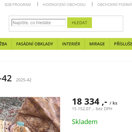
B2B PROGRAM
HODNOCENÍ OBCHODU
OBCHODNÍ PODMÍ
HLEDAT
ŽBA
FASÁDNÍ OBKLADY
INTERIÉR
MIRAGE
PŘÍSLUŠ
-42
2025-42
18 334 ,-
/ ks
15 152,07 ,- bez DPH
Měrná
Skladem
cena: