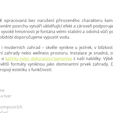
ně opracovaná bez narušení přirozeného charakteru kam
ovném povrchu vytváří uklidňující efekt a zároveň podporuje
ky vysoké hmotnosti je fontána velmi stabilní a odolná vůč
í období doporučujeme vypustit vodu.
 moderních zahrad – skvěle vynikne u jezírek, v blízkosti
imní zahrady nebo wellness prostoru. Instalace je snadná,
t o
kačírky nebo dekorativní kamenivo
z naší nabídky. Výběr
, větší formáty vyniknou jako dominantní prvek zahrady. 
opojí estetiku s funkčností.
ene
 a tvar
 kompozicích
očasí