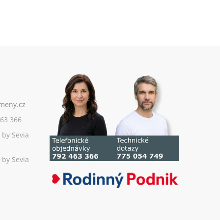
63 366
 by Sevia
 by Sevia