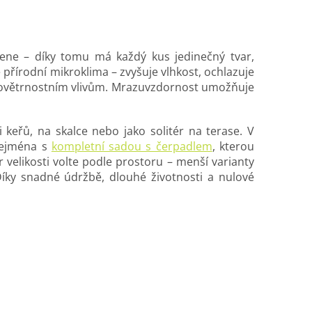
ene – díky tomu má každý kus jedinečný tvar,
 přírodní mikroklima – zvyšuje vlhkost, ochlazuje
i povětrnostním vlivům. Mrazuvzdornost umožňuje
 keřů, na skalce nebo jako solitér na terase. V
 zejména s
kompletní sadou s čerpadlem
, kterou
 velikosti volte podle prostoru – menší varianty
Díky snadné údržbě, dlouhé životnosti a nulové