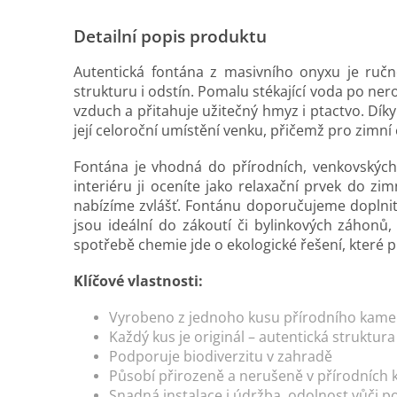
Detailní popis produktu
Autentická fontána z masivního onyxu je ruč
strukturu i odstín. Pomalu stékající voda po ner
vzduch a přitahuje užitečný hmyz i ptactvo. Dí
její celoroční umístění venku, přičemž pro zimn
Fontána je vhodná do přírodních, venkovských i
interiéru ji oceníte jako relaxační prvek do z
nabízíme zvlášť. Fontánu doporučujeme doplni
jsou ideální do zákoutí či bylinkových záhonů
spotřebě chemie jde o ekologické řešení, které pr
Klíčové vlastnosti:
Vyrobeno z jednoho kusu přírodního kam
Každý kus je originál – autentická struktura
Podporuje biodiverzitu v zahradě
Působí přirozeně a nerušeně v přírodních
Snadná instalace i údržba, odolnost vůči p