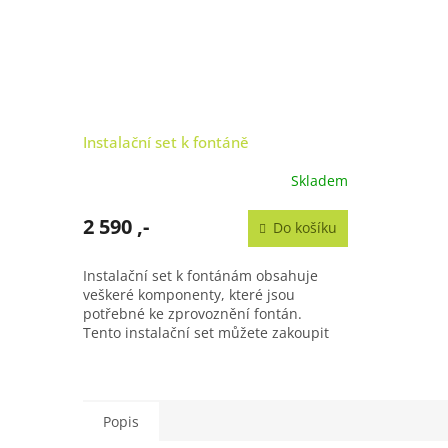
Instalační set k fontáně
Skladem
2 590 ,-
Do košíku
Instalační set k fontánám obsahuje
veškeré komponenty, které jsou
potřebné ke zprovoznění fontán.
Tento instalační set můžete zakoupit
samostatně bez fontány.
Popis