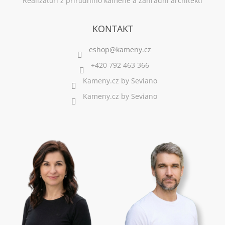
Realizátoři z přírodního kamene a zahradní architekti
KONTAKT
+420 792 463 366
Kameny.cz by Seviano
Kameny.cz by Seviano