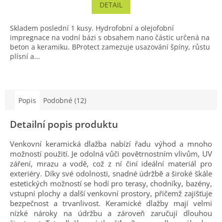
DETAIL
Skladem poslední 1 kusy. Hydrofobní a olejofobní
impregnace na vodní bázi s obsahem nano částic určená na
beton a keramiku. BProtect zamezuje usazování špíny, růstu
plísní a...
Popis
Podobné (12)
Detailní popis produktu
Venkovní keramická dlažba nabízí řadu výhod a mnoho
možností použití. Je odolná vůči povětrnostním vlivům, UV
záření, mrazu a vodě, což z ní činí ideální materiál pro
exteriéry. Díky své odolnosti, snadné údržbě a široké škále
estetických možností se hodí pro terasy, chodníky, bazény,
vstupní plochy a další venkovní prostory, přičemž zajišťuje
bezpečnost a trvanlivost. Keramické dlažby mají velmi
nízké nároky na údržbu a zároveň zaručují dlouhou