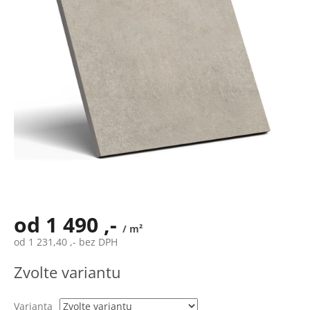
od
1 490 ,-
/ m²
od
1 231,40 ,-
bez DPH
Měrná
Zvolte variantu
cena:
Varianta