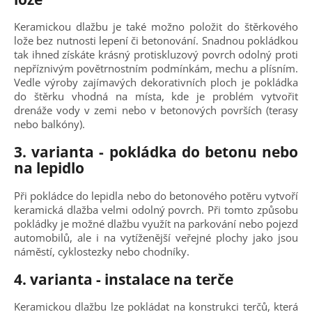
Keramickou dlažbu je také možno položit do štěrkového
lože bez nutnosti lepení či betonování. Snadnou pokládkou
tak ihned získáte krásný protiskluzový povrch odolný proti
nepříznivým povětrnostním podmínkám, mechu a plísním.
Vedle výroby zajímavých dekorativních ploch je pokládka
do štěrku vhodná na místa, kde je problém vytvořit
drenáže vody v zemi nebo v betonových površích (terasy
nebo balkóny).
3. varianta - pokládka do betonu nebo
na lepidlo
Při pokládce do lepidla nebo do betonového potěru vytvoří
keramická dlažba velmi odolný povrch. Při tomto způsobu
pokládky je možné dlažbu využít na parkování nebo pojezd
automobilů, ale i na vytíženější veřejné plochy jako jsou
náměstí, cyklostezky nebo chodníky.
4. varianta - instalace na terče
Keramickou dlažbu lze pokládat na konstrukci terčů, která