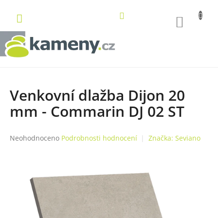
Přejít
na
NÁKUP
obsah
KOŠÍK
Venkovní dlažba Dijon 20
mm - Commarin DJ 02 ST
Průměrné
Neohodnoceno
Podrobnosti hodnocení
Značka:
Seviano
hodnocení
produktu
je
0,0
z
5
hvězdiček.