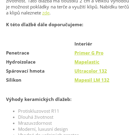
životnost. Tato dlažba má tloušťku 2 cm a velkou výhodou
je možnost pokládky na terče a využití klipů. Nabídku terčů
a klipů naleznete
zde
.
K této dlažbě dále doporučujeme:
Interiér
Penetrace
Primer G Pro
Hydroizolace
Mapelastic
Spárovací hmota
Ultracolor 132
Silikon
Mapesil LM 132
Výhody keramických dlažeb:
Protiskluzovost R11
Dlouhá životnost
Mrazuvzdornost
Moderní, luxusní design
Vhodné do veřejných prostor