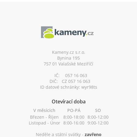
Z
á
p
a
t
í
Kameny.cz s.r.o.
Bynina 195
757 01 Valašské Meziříčí
IČ:
057 16 063
DIČ:
CZ 057 16 063
ID datové schránky: wyr98ts
Otevírací doba
V měsících
PO-PÁ
SO
Březen - Říjen
8:00-18:00
8:00-12:00
Listopad - Únor
8:00-16:00
9:00-12:00
Neděle a státní svátky -
zavřeno