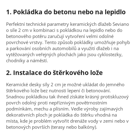
1.
Pokládka do betonu nebo na lepidlo
Perfektní technické parametry keramických dlažeb Seviano
o síle 2 cm v kombinaci s pokládkou na lepidlo nebo do
betonového potěru zaručují vytvoření velmi odolné
povrchové vrstvy. Tento způsob pokládky umožňuje pohyb
a parkování osobních automobilů a využití dlažeb i na
vytěžovaných veřejných plochách jako jsou cyklostezky,
chodníky a náměstí.
2. Instalace do štěrkového lože
Keramické desky síly 2 cm je možné ukládat do jemného
štěrkového lože bez nutnosti lepení či betonování.
Snadnou pokládkou tak ihned získáte krásný protiskluzový
povrch odolný proti nepříznivým povětrnostním
podmínkám, mechu a plísním. Vedle výroby zajímavých
dekorativních ploch je pokládka do štěrku vhodná na
místa, kde je problém vytvořit drenáže vody v zemi nebo v
betonových površích (terasy nebo balkóny).