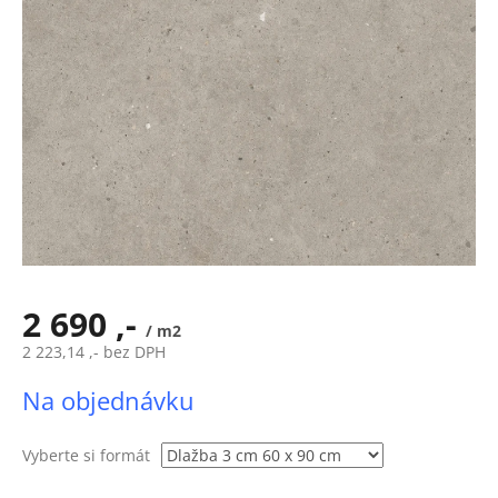
2 690 ,-
/ m2
2 223,14 ,- bez DPH
Měrná
Na objednávku
cena:
Vyberte si formát