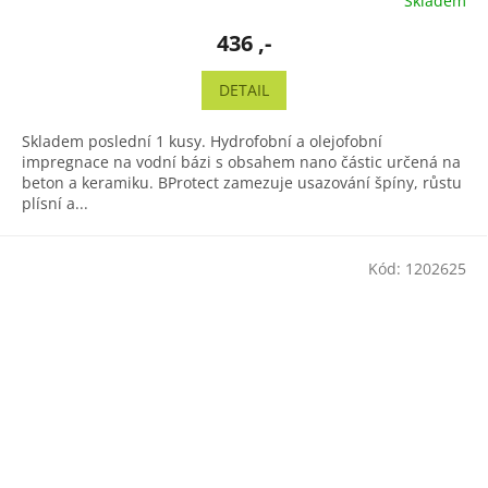
Skladem
436 ,-
DETAIL
Skladem poslední 1 kusy. Hydrofobní a olejofobní
impregnace na vodní bázi s obsahem nano částic určená na
beton a keramiku. BProtect zamezuje usazování špíny, růstu
plísní a...
Kód:
1202625