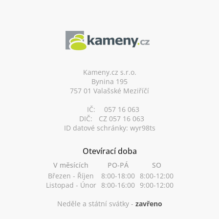
Z
á
p
a
t
í
Kameny.cz s.r.o.
Bynina 195
757 01 Valašské Meziříčí
IČ:
057 16 063
DIČ:
CZ 057 16 063
ID datové schránky: wyr98ts
Otevírací doba
V měsících
PO-PÁ
SO
Březen - Říjen
8:00-18:00
8:00-12:00
Listopad - Únor
8:00-16:00
9:00-12:00
Neděle a státní svátky -
zavřeno